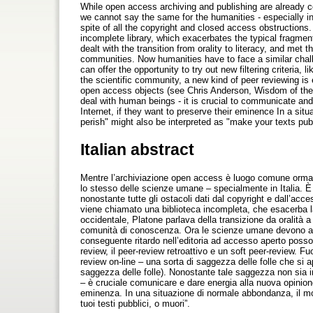
While open access archiving and publishing are already c
we cannot say the same for the humanities - especially in I
spite of all the copyright and closed access obstructions.
incomplete library, which exacerbates the typical fragmen
dealt with the transition from orality to literacy, and me
communities. Now humanities have to face a similar chall
can offer the opportunity to try out new filtering criteria,
the scientific community, a new kind of peer reviewing is 
open access objects (see Chris Anderson, Wisdom of the 
deal with human beings - it is crucial to communicate and 
Internet, if they want to preserve their eminence In a sit
perish" might also be interpreted as "make your texts publ
Italian abstract
Mentre l’archiviazione open access è luogo comune ormai 
lo stesso delle scienze umane – specialmente in Italia. È 
nonostante tutte gli ostacoli dati dal copyright e dall’acce
viene chiamato una biblioteca incompleta, che esacerba la f
occidentale, Platone parlava della transizione da oralità a l
comunità di conoscenza. Ora le scienze umane devono aff
conseguente ritardo nell’editoria ad accesso aperto possono o
review, il peer-review retroattivo e un soft peer-review. F
review on-line – una sorta di saggezza delle folle che si 
saggezza delle folle). Nonostante tale saggezza non sia 
– è cruciale comunicare e dare energia alla nuova opinion
eminenza. In una situazione di normale abbondanza, il mot
tuoi testi pubblici, o muori”.