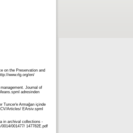
nce on the Preservation and
ttp://www.rlg.org/en/
s management. Journal of
hMeans.spml adresinden
fer Tuncer'e Armağan içinde
ACV/Articles/ EArsiv.spml
in archival collections -
es/0014/001477/ 147782E.pdf