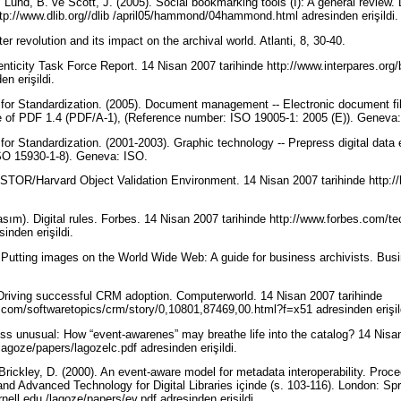
Lund, B. ve Scott, J. (2005). Social bookmarking tools (I): A general review. 
p://www.dlib.org//dlib /april05/hammond/04hammond.html adresinden erişildi
r revolution and its impact on the archival world. Atlanti, 8, 30-40.
nticity Task Force Report. 14 Nisan 2007 tarihinde http://www.interpares.org/
en erişildi.
n for Standardization. (2005). Document management -- Electronic document fil
se of PDF 1.4 (PDF/A-1), (Reference number: ISO 19005-1: 2005 (E)). Geneva
 for Standardization. (2001-2003). Graphic technology -- Prepress digital dat
SO 15930-1-8). Geneva: ISO.
OR/Harvard Object Validation Environment. 14 Nisan 2007 tarihinde http://h
asım). Digital rules. Forbes. 14 Nisan 2007 tarihinde http://www.forbes.com/t
inden erişildi.
 Putting images on the World Wide Web: A guide for business archivists. Busi
. Driving successful CRM adoption. Computerworld. 14 Nisan 2007 tarihinde
com/softwaretopics/crm/story/0,10801,87469,00.html?f=x51 adresinden erişil
ss unusual: How “event-awarenes” may breathe life into the catalog? 14 Nisan
lagoze/papers/lagozelc.pdf adresinden erişildi.
Brickley, D. (2000). An event-aware model for metadata interoperability. Proc
d Advanced Technology for Digital Libraries içinde (s. 103-116). London: Spr
rnell.edu /lagoze/papers/ev.pdf adresinden erişildi.