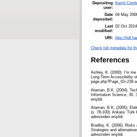
Depositing
Kamil Coml
user:
Date
04 May 200
deposited:
Last
02 Oct 2014
modified:
URI:
http://hdl.h
Check full metadata for th
References
Ashley, K. (2000). I’m me
Long Term Accessibility of 
page.php?Page_ID=239 adr
Ataman, B.K. (2004). Tec
Information Science, 30,
erişildi.
Ataman, B.K. (2005). Elekt
(s. 78-100). Ankara: Türk
adresinden erişildi.
Bradley, K. (2006). Risks 
Strategies and alternati
adresinden erişildi.