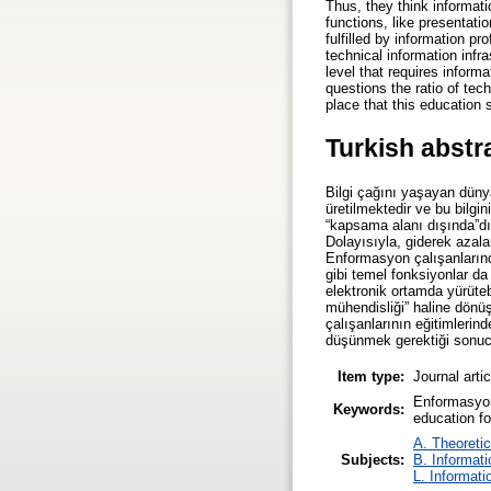
Thus, they think informati
functions, like presentati
fulfilled by information pr
technical information infra
level that requires inform
questions the ratio of tec
place that this education
Turkish abstr
Bilgi çağını yaşayan düny
üretilmektedir ve bu bilgin
“kapsama alanı dışında”dır
Dolayısıyla, giderek azal
Enformasyon çalışanlarında
gibi temel fonksiyonlar da
elektronik ortamda yürüteb
mühendisliği” haline dönü
çalışanlarının eğitimlerin
düşünmek gerektiği sonuc
Item type:
Journal arti
Enformasyon b
Keywords:
education fo
A. Theoretic
Subjects:
B. Informati
L. Informati