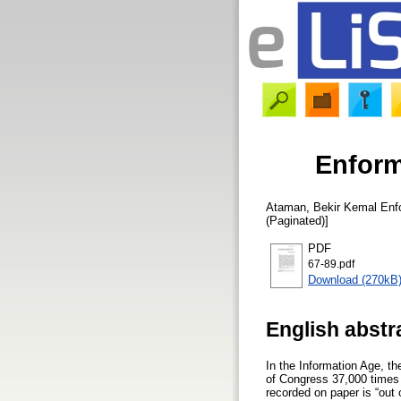
Enform
Ataman, Bekir Kemal
Enfo
(Paginated)]
PDF
67-89.pdf
Download (270kB
English abstr
In the Information Age, th
of Congress 37,000 times 
recorded on paper is “out 