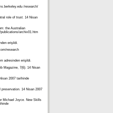
ms.berkeley.edu /research/
ral role of trust. 14 Nisan
m: the Australian
publications/archiv01.htm
den erişildi.
.com/research
m adresinden erişildi.
b Magazine, 7(6). 14 Nisan
Nisan 2007 tarihinde
al preservation. 14 Nisan 2007
hor Michael Joyce. New Skills
ihinde