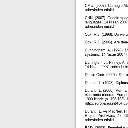
CMU. (2007). Carnegie Mell
adresinden erişildi.
CNN. (2007). Google speak
languages. 14 Nisan 2007
adresinden erişildi.
Cox, R.J. (1998). Do we u
Cox, R.J. (2006). Are ther
Cunningham, A. (1998). Dyn
systems. 14 Nisan 2007 ta
Darlington, J., Finney, A
14 Nisan 2007 tarihinde ht
Dublin Core. (2007). Dubli
Duranti, L. (1998). Diplo
Duranti, L. (2000). Perman
electronic records. Europ
1999 içinde (s. 158-163)
http://europa.eu.int/ISPO
Duranti, L. ve MacNeil, H
Project. Archivaria, 42, 4
adresinden erişildi.
EAD. (2002). Encoded Arch