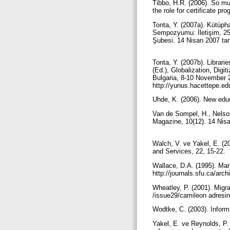
Tibbo, H.R. (2006). So muc
the role for certificate p
Tonta, Y. (2007a). Kütüph
Sempozyumu: İletişim, 25-2
Şubesi. 14 Nisan 2007 tari
Tonta, Y. (2007b). Librari
(Ed.), Globalization, Digi
Bulgaria, 8-10 November 20
http://yunus.hacettepe.edu
Uhde, K. (2006). New educ
Van de Sompel, H., Nelso
Magazine, 10(12). 14 Nisa
Walch, V. ve Yakel, E. (
and Services, 22, 15-22.
Wallace, D.A. (1995). Mana
http://journals.sfu.ca/arc
Wheatley, P. (2001). Migr
/issue29/camileon adresin
Wodtke, C. (2003). Informa
Yakel, E. ve Reynolds, P. 