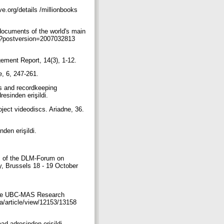
e.org/details /millionbooks
documents of the world's main
tm?postversion=2007032813
gement Report, 14(3), 1-12.
ce, 6, 247-261.
ds and recordkeeping
resinden erişildi.
ject videodiscs. Ariadne, 36.
nden erişildi.
ngs of the DLM-Forum on
y, Brussels 18 - 19 October
of the UBC-MAS Research
ria/article/view/12153/13158
ad adresinden erişildi.