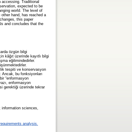
h accessing. Traditional
nservation, expected to be
anging world. The level of
he other hand, has reached a
 changes, this paper
als and concludes that the
arda özgün bilgi
n kâğıt üzerinde kayıtlı bilgi
aşma eğilimindedirler.
üşünmektedirler.
llik tespiti ve konservasyon
r. Ancak, bu fonksiyonları
 bir “enformasyon
 yazı, enformasyon
i gerektiği üzerinde tekrar
er; information sciences,
requirements analysis.