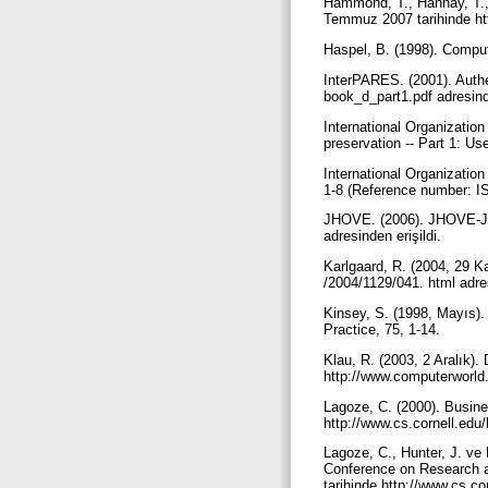
Hammond, T., Hannay, T., 
Temmuz 2007 tarihinde htt
Haspel, B. (1998). Compute
InterPARES. (2001). Authe
book_d_part1.pdf adresind
International Organizatio
preservation -- Part 1: U
International Organization
1-8 (Reference number: I
JHOVE. (2006). JHOVE-JST
adresinden erişildi.
Karlgaard, R. (2004, 29 K
/2004/1129/041. html adres
Kinsey, S. (1998, Mayıs).
Practice, 75, 1-14.
Klau, R. (2003, 2 Aralık)
http://www.computerworld.
Lagoze, C. (2000). Busine
http://www.cs.cornell.edu/
Lagoze, C., Hunter, J. ve 
Conference on Research an
tarihinde http://www.cs.co