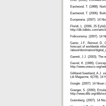
Eastwood, T. (1988). Nurtu
Eastwood, T. (2006). Build
Europeana. (2007). 14 Nis
Floridi, L. (2006, 25 Eylül
http://db.tidbits.com/artic
Folksonomy. (2007). 14 Ni
Gantz, J.F., Reinsel, D., 
forecast of worldwide inf
/about/destination/digita
Garrett, J.J. (2003). The
Gavrel, K. (1990). Conce
http://www.unesco.org/web
Gilliland-Swetland, A.J. v
Lib Magazine, 6(7/8). 14 N
Google. (2007). 14 Nisan 
Granger, S. (2000). Emulat
http://www.dlib.org/dlib/o
Gutenberg. (2007). 14 Nisa