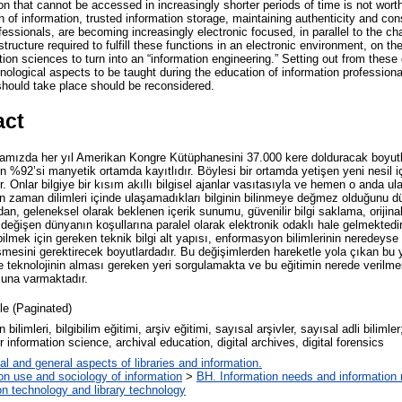
on that cannot be accessed in increasingly shorter periods of time is not wort
on of information, trusted information storage, maintaining authenticity and co
ofessionals, are becoming increasingly electronic focused, in parallel to the ch
structure required to fulfill these functions in an electronic environment, on t
ation sciences to turn into an “information engineering.” Setting out from these
hnological aspects to be taught during the education of information profession
 should take place should be reconsidered.
act
amızda her yıl Amerikan Kongre Kütüphanesini 37.000 kere dolduracak boyutl
in %92’si manyetik ortamda kayıtlıdır. Böylesi bir ortamda yetişen yeni nesil içi
. Onlar bilgiye bir kısım akıllı bilgisel ajanlar vasıtasıyla ve hemen o anda ul
an zaman dilimleri içinde ulaşamadıkları bilginin bilinmeye değmez olduğunu d
n, geleneksel olarak beklenen içerik sunumu, güvenilir bilgi saklama, orijina
 değişen dünyanın koşullarına paralel olarak elektronik odaklı hale gelmektedi
ilmek için gereken teknik bilgi alt yapısı, enformasyon bilimlerinin neredeyse
şmesini gerektirecek boyutlardadır. Bu değişimlerden hareketle yola çıkan bu
de teknolojinin alması gereken yeri sorgulamakta ve bu eğitimin nerede verilmes
una varmaktadır.
cle (Paginated)
ilimleri, bilgibilim eğitimi, arşiv eğitimi, sayısal arşivler, sayısal adli biliml
r information science, archival education, digital archives, digital forensics
al and general aspects of libraries and information.
on use and sociology of information
>
BH. Information needs and information 
on technology and library technology