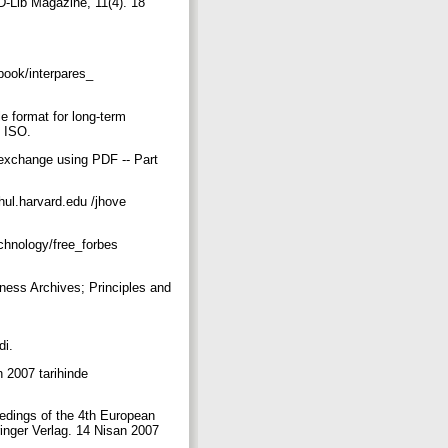
D-Lib Magazine, 11(4). 18
.
book/interpares_
e format for long-term
: ISO.
a exchange using PDF -- Part
ul.harvard.edu /jhove
echnology/free_forbes
ness Archives; Principles and
di.
 2007 tarihinde
eedings of the 4th European
inger Verlag. 14 Nisan 2007