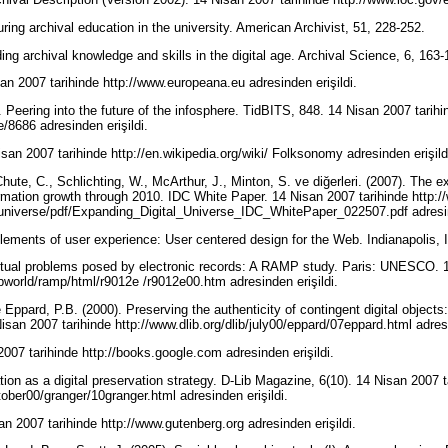
ring archival education in the university. American Archivist, 51, 228-252.
ing archival knowledge and skills in the digital age. Archival Science, 6, 163
an 2007 tarihinde http://www.europeana.eu adresinden erişildi.
). Peering into the future of the infosphere. TidBITS, 848. 14 Nisan 2007 tarihi
le/8686 adresinden erişildi.
san 2007 tarihinde http://en.wikipedia.org/wiki/ Folksonomy adresinden erişild
Chute, C., Schlichting, W., McArthur, J., Minton, S. ve diğerleri. (2007). The e
ormation growth through 2010. IDC White Paper. 14 Nisan 2007 tarihinde http
l_universe/pdf/Expanding_Digital_Universe_IDC_WhitePaper_022507.pdf adresin
 elements of user experience: User centered design for the Web. Indianapolis,
ptual problems posed by electronic records: A RAMP study. Paris: UNESCO. 1
world/ramp/html/r9012e /r9012e00.htm adresinden erişildi.
e Eppard, P.B. (2000). Preserving the authenticity of contingent digital objec
isan 2007 tarihinde http://www.dlib.org/dlib/july00/eppard/07eppard.html adres
2007 tarihinde http://books.google.com adresinden erişildi.
ion as a digital preservation strategy. D-Lib Magazine, 6(10). 14 Nisan 2007 t
ctober00/granger/10granger.html adresinden erişildi.
n 2007 tarihinde http://www.gutenberg.org adresinden erişildi.