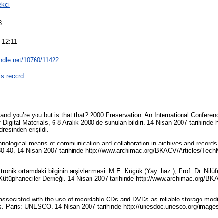
ekci
8
 12:11
andle.net/10760/11422
is record
 and you’re you but is that that? 2000 Preservation: An International Confere
Digital Materials, 6-8 Aralık 2000’de sunulan bildiri. 14 Nisan 2007 tarihinde h
esinden erişildi.
hnological means of communication and collaboration in archives and record
 30-40. 14 Nisan 2007 tarihinde http://www.archimac.org/BKACV/Articles/Tec
ronik ortamdaki bilginin arşivlenmesi. M.E. Küçük (Yay. haz.), Prof. Dr. Nilü
 Kütüphaneciler Derneği. 14 Nisan 2007 tarihinde http://www.archimac.org/BK
associated with the use of recordable CDs and DVDs as reliable storage media 
ves. Paris: UNESCO. 14 Nisan 2007 tarihinde http://unesdoc.unesco.org/imag