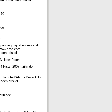
-170.
nde
i.
xpanding digital universe: A
://www.emc.com
den erişildi.
 IN: New Riders.
4 Nisan 2007 tarihinde
ts: The InterPARES Project. D-
inden erişildi.
arihinde