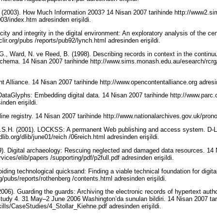
 (2003). How Much Information 2003? 14 Nisan 2007 tarihinde http://www2.si
03/index.htm adresinden erişildi.
ity and integrity in the digital environment: An exploratory analysis of the cent
clir.org/pubs /reports/pub92/lynch.html adresinden erişildi.
, Ward, N. ve Reed, B. (1998). Describing records in context in the continuu
chema. 14 Nisan 2007 tarihinde http://www.sims.monash.edu.au/esearch/rcrg/
 Alliance. 14 Nisan 2007 tarihinde http://www.opencontentalliance.org adresin
ataGlyphs: Embedding digital data. 14 Nisan 2007 tarihinde http://www.parc
inden erişildi.
e registry. 14 Nisan 2007 tarihinde http://www.nationalarchives.gov.uk/prono
D.S.H. (2001). LOCKSS: A permanent Web publishing and access system. D-Li
lib.org/dlib/june01/reich /06reich.html adresinden erişildi.
). Digital archaeology: Rescuing neglected and damaged data resources. 14 
vices/elib/papers /supporting/pdf/p2full.pdf adresinden erişildi.
iding technological quicksand: Finding a viable technical foundation for digit
org/pubs/reports/rothenberg /contents.html adresinden erişildi.
(2006). Guarding the guards: Archiving the electronic records of hypertext aut
 Study 4. 31 May–2 June 2006 Washington’da sunulan bildiri. 14 Nisan 2007 tar
kills/CaseStudies/4_Stollar_Kiehne.pdf adresinden erişildi.