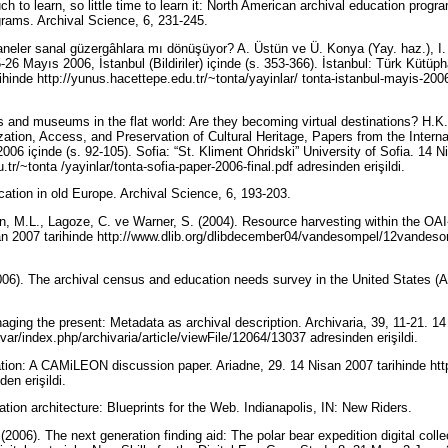
h to learn, so little time to learn it: North American archival education progr
rograms. Archival Science, 6, 231-245.
aneler sanal güzergâhlara mı dönüşüyor? A. Üstün ve Ü. Konya (Yay. haz.), I. U
6 Mayıs 2006, İstanbul (Bildiriler) içinde (s. 353-366). İstanbul: Türk Kütüph
hinde http://yunus.hacettepe.edu.tr/~tonta/yayinlar/ tonta-istanbul-mayis-2006-b
es and museums in the flat world: Are they becoming virtual destinations? H.K
tization, Access, and Preservation of Cultural Heritage, Papers from the Intern
06 içinde (s. 92-105). Sofia: “St. Kliment Ohridski” University of Sofia. 14 N
.tr/~tonta /yayinlar/tonta-sofia-paper-2006-final.pdf adresinden erişildi.
ation in old Europe. Archival Science, 6, 193-203.
n, M.L., Lagoze, C. ve Warner, S. (2004). Resource harvesting within the O
n 2007 tarihinde http://www.dlib.org/dlibdecember04/vandesompel/12vandesomp
2006). The archival census and education needs survey in the United Stat
ging the present: Metadata as archival description. Archivaria, 39, 11-21. 14
hivar/index.php/archivaria/article/viewFile/12064/13037 adresinden erişildi.
ation: A CAMiLEON discussion paper. Ariadne, 29. 14 Nisan 2007 tarihinde htt
den erişildi.
tion architecture: Blueprints for the Web. Indianapolis, IN: New Riders.
(2006). The next generation finding aid: The polar bear expedition digital coll