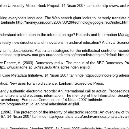
on University Million Book Project. 14 Nisan 2007 tarihinde http://www.archiv
ing everyone's language: The Web search giant looks to instantly translate 
 tarihinde http://money.cnn.com/2007/03/28/technology/google.reut/index.h
nderstand information in the information age? Records and Information Mana
e really new directions and innovations in archival education? Archival Scien
amic descriptions: Australian strategies for the intellectual control of recor
rihinde http://www.naa.gov.au/recordkeeping/control/strategies/default.htm ad
. ve Pearce, A. (2003). Domesday redux: The rescue of the BBC Domesday Pro
tp://www.ariadne.ac.uk/issue36 /tna adresinden erişildi.
n Core Metadata Initiative. 14 Nisan 2007 tarihinde http://dublincore.org adresi
matics: New uses for an old science. Lanham: Scarecrow Press.
ently authentic electronic records: An international call to action. Proceedi
ean citizens and electronic information: The memory of the Information Societ
. Luxembourg: European Communities. 14 Nisan 2007 tarihinde
/dlm/program/abst_ld_en.html adresinden erişildi.
. (1996). The protection of the integrity of electronic records: An overview 
6-67. 14 Nisan 2007 tarihinde http://journals.sfu.ca/archivar/index.php/archiva
ival Description (Version 2002). 14 Nisan 2007 tarihinde http://www.loc.gov/e