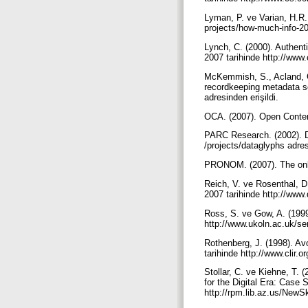
Lyman, P. ve Varian, H.R.
projects/how-much-info-20
Lynch, C. (2000). Authentic
2007 tarihinde http://www.
McKemmish, S., Acland, G.
recordkeeping metadata s
adresinden erişildi.
OCA. (2007). Open Content
PARC Research. (2002). D
/projects/dataglyphs adres
PRONOM. (2007). The onlin
Reich, V. ve Rosenthal, 
2007 tarihinde http://www.d
Ross, S. ve Gow, A. (1999
http://www.ukoln.ac.uk/ser
Rothenberg, J. (1998). Avo
tarihinde http://www.clir.
Stollar, C. ve Kiehne, T. 
for the Digital Era: Case
http://rpm.lib.az.us/NewS