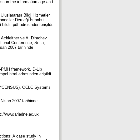
ams in the informatian age and
luslararası Bilgi Hizmetleri
aneciler Derneği İstanbul
ildiri.pdf adresinden erişildi.
. Achleitner ve A. Dimchev
ational Conference, Sofia,
isan 2007 tarihinde
AI-PMH framework. D-Lib
el.html adresinden erişildi.
es (A*CENSUS). OCLC Systems
 Nisan 2007 tarihinde
p://www.ariadne.ac.uk
ections: A case study in