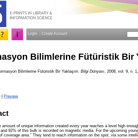
Login
Create Account
asyon Bilimlerine Fütüristik Bir
rmasyon Bilimlerine Fütüristik Bir Yaklaşım.
Bilgi Dünyası
, 2008, vol. 9, n. 1
)
|
Preview
act
e amount of unique information created every year reaches a level high enough 
and 92% of this bulk is recorded on magnetic media. For the upcoming young
of coverage area.” They tend to reach information on the spot, via some intell