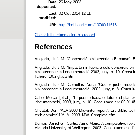
Date
26 May 2008
deposited:
Last
02 Oct 2014 12:11
modified:
URI:
http://hdl.handle.net/10760/11513
Check full metadata for this record
References
Anglada, Lluís M. “Cooperació bibliotecària a Espanya”. E
Anglada, Lluís M. “Impacte i influència dels consorcis en l
biblioteconomia i documentació,2003, juny, n. 10. Consul
fichero=10anglada.htm
Anglada, Lluís M.; Comellas, Núria. “Què és just?: models 
biblioteconomia i documentació, 2002, juny, n. 8. Consul
Cabo, Mercè, [et al.]. “El puente hacia el futuro: el plan 
idocumentació, 2003, juny, n. 10. Consultado en: 05-01-
Chvatal, Don. “ALA 2003 Midwinter report”. En: Biblio tech
tech.com/btr11/ALA_2003_MW_Complete.cfm
Dorner, Daniel G.; Curtis, Anne Marie. A comparative revi
Victoria University of Wellington, 2003. Consultado en: 1