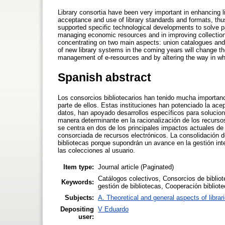
Library consortia have been very important in enhancing l
acceptance and use of library standards and formats, thu
supported specific technological developments to solve p
managing economic resources and in improving collection 
concentrating on two main aspects: union catalogues and
of new library systems in the coming years will change th
management of e-resources and by altering the way in whi
Spanish abstract
Los consorcios bibliotecarios han tenido mucha importanci
parte de ellos. Estas instituciones han potenciado la ace
datos, han apoyado desarrollos específicos para solucion
manera determinante en la racionalización de los recurso
se centra en dos de los principales impactos actuales de
consorciada de recursos electrónicos. La consolidación 
bibliotecas porque supondrán un avance en la gestión int
las colecciones al usuario.
Item type:
Journal article (Paginated)
Catálogos colectivos, Consorcios de biblio
Keywords:
gestión de bibliotecas, Cooperación bibliotec
Subjects:
A. Theoretical and general aspects of librar
Depositing
V Eduardo
user: