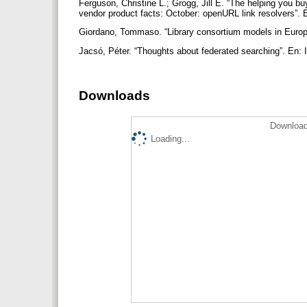
Ferguson, Christine L.; Grogg, Jill E. “The helping you b
vendor product facts: October: openURL link resolvers”. E
Giordano, Tommaso. “Library consortium models in Europe:
Jacsó, Péter. “Thoughts about federated searching”. En: I
Downloads
Download
Loading...