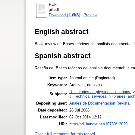
PDF
gil.pdf
Download (116kB)
|
Preview
English abstract
Book review of: Bases teóricas del análisis documental: l
Spanish abstract
Reseña de: Bases teóricas del análisis documental: la ca
Item type:
Journal article (Paginated)
Keywords:
Archives, archivos
D. Libraries as physical collections.
Subjects:
J. Technical services in libraries, a
Depositing user:
Anales de Documentación Revista
Date deposited:
28 Jul 2008
Last modified:
02 Oct 2014 12:12
URI:
http://hdl.handle.net/10760/12020
Check full metadata for this record