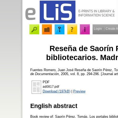
Login
Create 
Reseña de Saorín 
bibliotecarios. Madr
Fuentes Romero, Juan José
Reseña de Saorín Pérez, Tomá
de Documentación
, 2005, vol. 8, pp. 294-296. [Journal ar
PDF
ad0817.pdf
Download (197kB)
|
Preview
English abstract
Book review of: Saorín Pérez, Tomás. Los portales bibliot