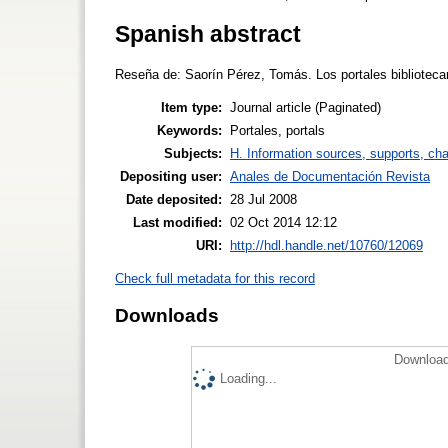
Spanish abstract
Reseña de: Saorín Pérez, Tomás. Los portales bibliotecar
Item type:
Journal article (Paginated)
Keywords:
Portales, portals
Subjects:
H. Information sources, supports, ch
Depositing user:
Anales de Documentación Revista
Date deposited:
28 Jul 2008
Last modified:
02 Oct 2014 12:12
URI:
http://hdl.handle.net/10760/12069
Check full metadata for this record
Downloads
Download
Loading...