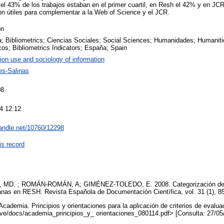
s el 43% de los trabajos estaban en el primer cuartil, en Resh el 42% y en J
on útiles para complementar a la Web of Science y el JCR.
on
ia; Bibliometrics; Ciencias Sociales; Social Sciences; Humanidades; Humaniti
cos; Bibliometrics Indicators; España; Spain
ion use and sociology of information
es-Salinas
08
4 12:12
handle.net/10760/12298
is record
. ; ROMÁN-ROMÁN, A; GIMÉNEZ-TOLEDO, E. 2008. Categorización de la
nas en RESH. Revista Española de Documentación Científica, vol. 31 (1), 8
demia. Principios y orientaciones para la aplicación de criterios de evalua
ive/docs/academia_principios_y_ orientaciones_080114.pdf> [Consulta: 27/0