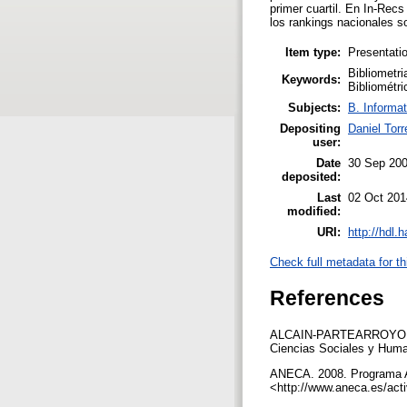
primer cuartil. En In-Rec
los rankings nacionales s
Item type:
Presentati
Bibliometr
Keywords:
Bibliométri
Subjects:
B. Informat
Depositing
Daniel Torr
user:
Date
30 Sep 20
deposited:
Last
02 Oct 201
modified:
URI:
http://hdl.
Check full metadata for th
References
ALCAIN-PARTEARROYO, MD
Ciencias Sociales y Huma
ANECA. 2008. Programa Aca
<http://www.aneca.es/act