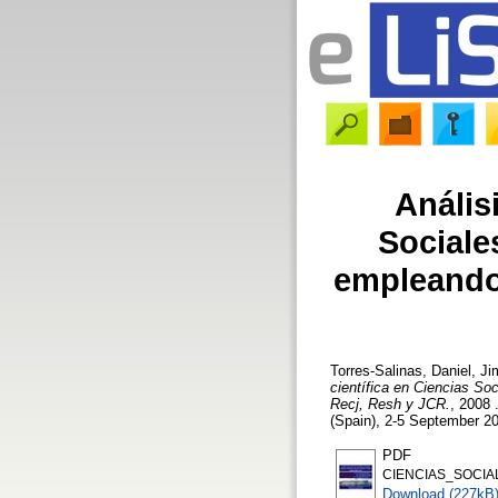
Anális
Sociale
empleando 
Torres-Salinas, Daniel
,
Ji
científica en Ciencias So
Recj, Resh y JCR.
, 2008 
(Spain), 2-5 September 20
PDF
CIENCIAS_SOCIAL
Download (227kB