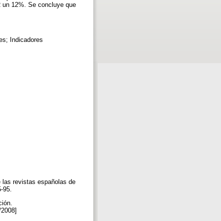
CR un 12%. Se concluye que
es; Indicadores
s revistas españolas de
5-95.
ción.
5/2008]