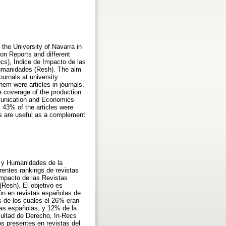
 the University of Navarra in
on Reports and different
cs), Índice de Impacto de las
Humanidades (Resh). The aim
ournals at university
em were articles in journals.
e coverage of the production
ommunication and Economics
s 43% of the articles were
gs are useful as a complement
es y Humanidades de la
rentes rankings de revistas
Impacto de las Revistas
Resh). El objetivo es
ión en revistas españolas de
s de los cuales el 26% eran
icas españolas, y 12% de la
cultad de Derecho, In-Recs
s presentes en revistas del