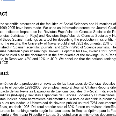
act
 the scientific production of the faculties of Social Sciences and Humanities of
d 1999-2005 have been made. We used as information source the Journal Citati
als: Índice de Impacto de las Revistas Españolas de Ciencias Sociales (In-Re
encias Jurídicas (In-Rejs) and Revistas Españolas de Ciencias Sociales y 
f these Spanish rankings as a tool for describing the production in scientific j
ng the results, the University of Navarre published 7281 documents, 26% of th
shed in Spanish scientific journals, and 12% in Web of Science journals. Th
s varies between Spanish rankings. In-Recj is optimal for Law, In-Recs for C
e studied also the documents in the first quartile of the rankings. In In-Rec
artile, in Resh was 42% and 12% in JCR. We conclude that the national rankin
d JCR.
ract
bliométrico de la producción en revistas de las facultades de Ciencias Social
rante el período 1999-2005. Se emplean junto al Journal Citation Reports dife
mpacto de las Revistas Españolas de Ciencias Sociales (In-Recs), Índice de 
ídicas (In-Rejs) y Revistas Españolas de Ciencias Sociales y Humanidades (
stos índices como herramienta bibliométrica a la hora de describir la producc
 a los resultados la Universidad de Navarra publicó un total 7281 documento
íficas, es decir 1908. Del total anterior solo el 39% fueron en revistas científ
ura de los rankings varía según las facultades, In-Recj es óptimo para la Fa
omía y Resh para Filosofía y Letras. Se estudiaron asimismo los documento