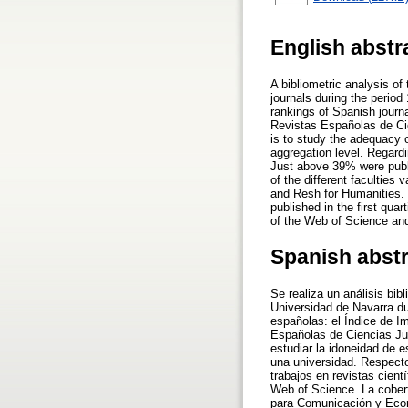
English abstr
A bibliometric analysis of
journals during the perio
rankings of Spanish journ
Revistas Españolas de Ci
is to study the adequacy o
aggregation level. Regardi
Just above 39% were publi
of the different facultie
and Resh for Humanities. W
published in the first qu
of the Web of Science an
Spanish abst
Se realiza un análisis bi
Universidad de Navarra du
españolas: el Índice de I
Españolas de Ciencias Jur
estudiar la idoneidad de e
una universidad. Respecto
trabajos en revistas cient
Web of Science. La cobert
para Comunicación y Econ