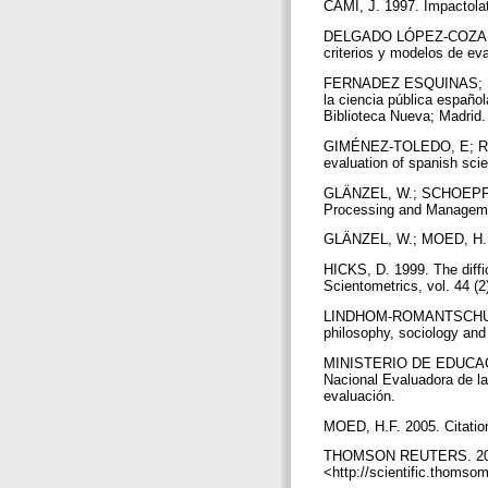
CAMI, J. 1997. Impactolat
DELGADO LÓPEZ-COZAR, E;
criterios y modelos de ev
FERNADEZ ESQUINAS; M;
la ciencia pública españo
Biblioteca Nueva; Madrid
GIMÉNEZ-TOLEDO, E; ROM
evaluation of spanish scie
GLÄNZEL, W.; SCHOEPFLIN, 
Processing and Manageme
GLÄNZEL, W.; MOED, H.F. 
HICKS, D. 1999. The diffic
Scientometrics, vol. 44 (
LINDHOM-ROMANTSCHUK, Y;
philosophy, sociology and
MINISTERIO DE EDUCACIÓN
Nacional Evaluadora de la
evaluación.
MOED, H.F. 2005. Citation
THOMSON REUTERS. 2008.
<http://scientific.thoms