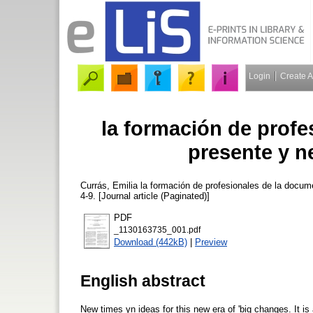
Login
Create 
la formación de prof
presente y n
Currás, Emilia
la formación de profesionales de la docum
4-9. [Journal article (Paginated)]
PDF
_1130163735_001.pdf
Download (442kB)
|
Preview
English abstract
New times yn ideas for this new era of 'big changes. It is 