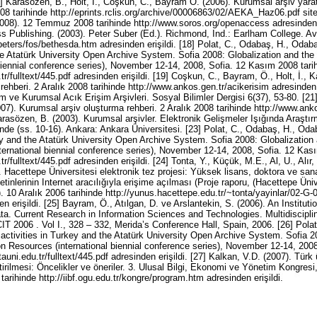
5] Karasözen, B., Holt, İ., Coşkun, C., Bayram Ö. (2006). Kurumsal arşiv yar
8 tarihinde http://eprints.rclis.org/archive/00006863/02/AEKA_Haz06.pdf sites
2008). 12 Temmuz 2008 tarihinde http://www.soros.org/openaccess adresinden e
Publishing. (2003). Peter Suber (Ed.). Richmond, Ind.: Earlham College. Ava
eters/fos/bethesda.htm adresinden erişildi. [18] Polat, C., Odabaş, H., Odab
the Atatürk University Open Archive System. Sofia 2008: Globalization and th
biennial conference series), November 12-14, 2008, Sofia. 12 Kasım 2008 tari
.tr/fulltext/445.pdf adresinden erişildi. [19] Coşkun, C., Bayram, Ö., Holt, İ., 
ehberi. 2 Aralık 2008 tarihinde http://www.ankos.gen.tr/acikerisim adresinden er
im ve Kurumsal Acık Erişim Arşivleri. Sosyal Bilimler Dergisi 6(37), 53-80. [2
007). Kurumsal arşiv oluşturma rehberi. 2 Aralık 2008 tarihinde http://www.ank
Karasözen, B. (2003). Kurumsal arşivler. Elektronik Gelişmeler Işığında Araştı
inde (ss. 10-16). Ankara: Ankara Üniversitesi. [23] Polat, C., Odabaş, H., Od
ey and the Atatürk University Open Archive System. Sofia 2008: Globalizatio
ternational biennial conference series), November 12-14, 2008, Sofia. 12 Kas
.tr/fulltext/445.pdf adresinden erişildi. [24] Tonta, Y., Küçük, M.E., Al, U., Alır
. Hacettepe Üniversitesi elektronik tez projesi: Yüksek lisans, doktora ve sanat
metinlerinin Internet aracılığıyla erişime açılması (Proje raporu, (Hacettepe Üni
. 10 Aralık 2006 tarihinde http://yunus.hacettepe.edu.tr/~tonta/yayinlar/02-G-0
 erişildi. [25] Bayram, Ö., Atılgan, D. ve Arslantekin, S. (2006). An Institution
a. Current Research in Information Sciences and Technologies. Multidiscipli
T 2006 . Vol I., 328 – 332, Merida’s Conference Hall, Spain, 2006. [26] Pola
activities in Turkey and the Atatürk University Open Archive System. Sofia 2
 Resources (international biennial conference series), November 12-14, 200
atauni.edu.tr/fulltext/445.pdf adresinden erişildi. [27] Kalkan, V.D. (2007). Türk 
ştirilmesi: Öncelikler ve öneriler. 3. Ulusal Bilgi, Ekonomi ve Yönetim Kongre
arihinde http://iibf.ogu.edu.tr/kongre/program.htm adresinden erişildi.