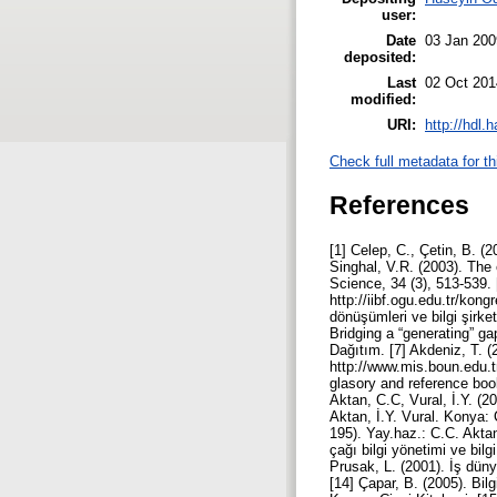
user:
Date
03 Jan 200
deposited:
Last
02 Oct 201
modified:
URI:
http://hdl.
Check full metadata for th
References
[1] Celep, C., Çetin, B. (
Singhal, V.R. (2003). Th
Science, 34 (3), 513-539. 
http://iibf.ogu.edu.tr/kon
dönüşümleri ve bilgi şirke
Bridging a “generating” g
Dağıtım. [7] Akdeniz, T. (
http://www.mis.boun.edu.tr
glasory and reference boo
Aktan, C.C, Vural, İ.Y. (20
Aktan, İ.Y. Vural. Konya: Ç
195). Yay.haz.: C.C. Aktan,
çağı bilgi yönetimi ve bilg
Prusak, L. (2001). İş dünya
[14] Çapar, B. (2005). Bilg