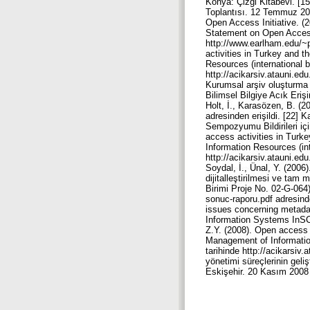
Konya: Çizgi Kitabevi. [1
Toplantısı. 12 Temmuz 200
Open Access Initiative. (
Statement on Open Access 
http://www.earlham.edu/~p
activities in Turkey and 
Resources (international 
http://acikarsiv.atauni.edu
Kurumsal arşiv oluşturma r
Bilimsel Bilgiye Acık Eriş
Holt, İ., Karasözen, B. (2
adresinden erişildi. [22] 
Sempozyumu Bildirileri iç
access activities in Turk
Information Resources (in
http://acikarsiv.atauni.edu
Soydal, İ., Ünal, Y. (2006)
dijitalleştirilmesi ve tam 
Birimi Proje No. 02-G-064)
sonuc-raporu.pdf adresinden
issues concerning metadat
Information Systems InSCI
Z.Y. (2008). Open access 
Management of Information
tarihinde http://acikarsiv.
yönetimi süreçlerinin geli
Eskişehir. 20 Kasım 2008 t