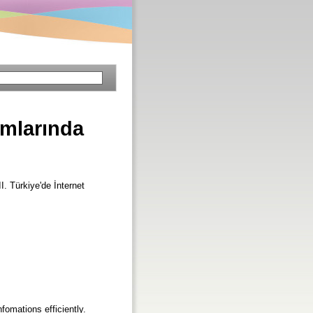
umlarında
II. Türkiye'de İnternet
fomations efficiently.