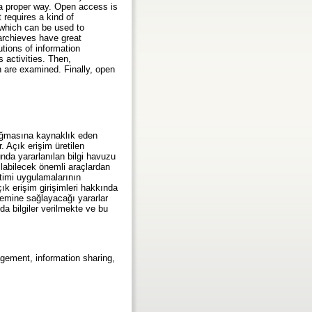
 a proper way. Open access is
 requires a kind of
 which can be used to
archieves have great
utions of information
 activities. Then,
 are examined. Finally, open
 doğmasına kaynaklık eden
. Açık erişim üretilen
nda yararlanılan bilgi havuzu
nılabilecek önemli araçlardan
netimi uygulamalarının
ık erişim girişimleri hakkında
stemine sağlayacağı yararlar
a bilgiler verilmekte ve bu
agement, information sharing,