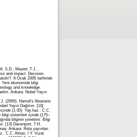
l, S.D., Maurer, T.J.,
ess and impact. Decision
malıdır?. 9 Ocak 2005 tarihinde
). Yeni ekonomide bilgi
echnology and knowledge:
önetim. Ankara: Nobel Yayın
. (2000). Harrod’s librarians
Nobel Yayın Dağıtım. [10]
i içinde (1-30). Yay.haz.: C.C.
 bilgi sistemleri içinde (175–
ğında bilginin yönetimi. Bilgi
evi. [13] Davenport, T.H,
Günay. Ankara: Rota yayınları.
z.: C.C. Aktan, İ.Y. Vural.