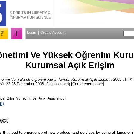
Login
Create Account
Yönetimi Ve Yüksek Öğrenim Kur
Kurumsal Açık Erişim
önetimi Ve Yüksek Öğrenim Kurumlarında Kurumsal Açık Erişim.
, 2008 . In XI
ey), 22-23 December 2008. (Unpublished) [Conference paper]
e_Bilgi_Yönetimi_ve_Açık_Arşivler.pdf
B)
act
ons that lead to emergence of new producst and services by using all kinds of in