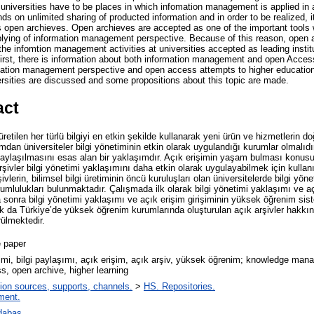
, universities have to be places in which infomation management is applied in
s on unlimited sharing of producted information and in order to be realized, it
 open archieves. Open archieves are accepted as one of the important tools
pplying of information management perspective. Because of this reason, open 
e the infomtion management activities at universities accepted as leading instit
 first, there is information about both information management and open Access
mation management perspective and open access attempts to higher education
ersities are discussed and some propositions about this topic are made.
act
üretilen her türlü bilgiyi en etkin şekilde kullanarak yeni ürün ve hizmetlerin
dan üniversiteler bilgi yönetiminin etkin olarak uygulandığı kurumlar olmalıdır
e paylaşılmasını esas alan bir yaklaşımdır. Açık erişimin yaşam bulması konusu
 arşivler bilgi yönetimi yaklaşımını daha etkin olarak uygulayabilmek için kulla
şivlerin, bilimsel bilgi üretiminin öncü kuruluşları olan üniversitelerde bilgi yö
mlulukları bulunmaktadır. Çalışmada ilk olarak bilgi yönetimi yaklaşımı ve aç
ha sonra bilgi yönetimi yaklaşımı ve açık erişim girişiminin yüksek öğrenim si
k da Türkiye’de yüksek öğrenim kurumlarında oluşturulan açık arşivler hakkınd
rülmektedir.
 paper
imi, bilgi paylaşımı, açık erişim, açık arşiv, yüksek öğrenim; knowledge man
, open archive, higher learning
ion sources, supports, channels.
>
HS. Repositories.
ment.
dabaş