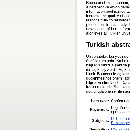
Because of this situation
a perspective which depend
information pool named as
increase the quality of a
responsibility to reinforc
production. In this study,
advantages of both infor
archieves at Turkish univ
Turkish abstr
Üniversiteler, bünyesinde 
öncü kurumlardır. Bu bakım
bilgilerin sınırsız şekild
ise açık arşivlerdir. Açık
biridir. Bu nedenle açık ar
güçlenmesinde önemli soru
bilgiler verilmektedir. Da
irdelenmektedir. Son olara
doğrultuda öneriler ileri sü
Item type:
Conference
Bilgi Yönet
Keywords:
open access
H. Informat
Subjects:
F. Manage
Depositing
Hüseyin O