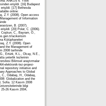
atma. ANKOS 6. Yıllık
inden erişildi. [16] Budapest
rişildi. [17] Bethesda
ilable online:
aş, Z.Y. (2008). Open access
e Management of Information
hinde
Karasözen, B. (2007).
işildi. [20] Polat, C. (2006).
1] Coşkun, C., Bayram, Ö.,
os.gen.tr/acikerisim
rma Kütüphaneleri
abaş, Z.Y. (2008). Open
n and the Management of
ım 2008 tarihinde
, G., Ertürk, K.L., Olcay, N.E.,
ta yeterlik tezlerinin
versitesi Bilimsel araştırmalar
64-elektronik-tez-projesi-
al repository initiative and
nary Approaches to Global
t, C., Odabaş, H., Odabaş,
008: Globalization and the
8, Sofia. 12 Kasım 2008
üniversitelerinde bilgi
si, 25-26 Kasım 2004,