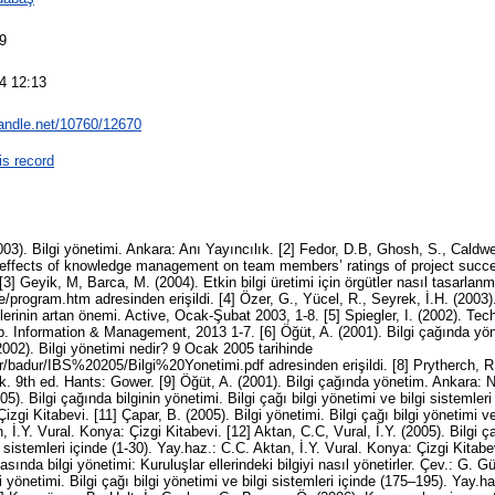
9
4 12:13
handle.net/10760/12670
is record
2003). Bilgi yönetimi. Ankara: Anı Yayıncılık. [2] Fedor, D.B, Ghosh, S., Caldwel
e effects of knowledge management on team members’ ratings of project succ
[3] Geyik, M, Barca, M. (2004). Etkin bilgi üretimi için örgütler nasıl tasarlan
gre/program.htm adresinden erişildi. [4] Özer, G., Yücel, R., Seyrek, İ.H. (2003
tlerinin artan önemi. Active, Ocak-Şubat 2003, 1-8. [5] Spiegler, I. (2002). T
ap. Information & Management, 2013 1-7. [6] Öğüt, A. (2001). Bilgi çağında y
2002). Bilgi yönetimi nedir? 9 Ocak 2005 tarihinde
/badur/IBS%20205/Bilgi%20Yonetimi.pdf adresinden erişildi. [8] Prytherch, R.J
k. 9th ed. Hants: Gower. [9] Öğüt, A. (2001). Bilgi çağında yönetim. Ankara: 
05). Bilgi çağında bilginin yönetimi. Bilgi çağı bilgi yönetimi ve bilgi sistemler
izgi Kitabevi. [11] Çapar, B. (2005). Bilgi yönetimi. Bilgi çağı bilgi yönetimi ve
 İ.Y. Vural. Konya: Çizgi Kitabevi. [12] Aktan, C.C, Vural, İ.Y. (2005). Bilgi ça
i sistemleri içinde (1-30). Yay.haz.: C.C. Aktan, İ.Y. Vural. Konya: Çizgi Kitab
sında bilgi yönetimi: Kuruluşlar ellerindeki bilgiyi nasıl yönetirler. Çev.: G. 
i yönetimi. Bilgi çağı bilgi yönetimi ve bilgi sistemleri içinde (175–195). Yay.ha