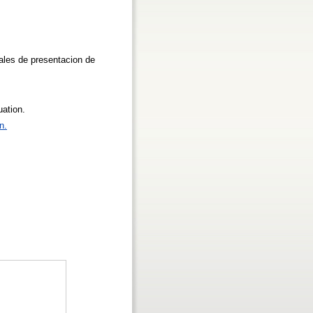
nales de presentacion de
uation.
n.