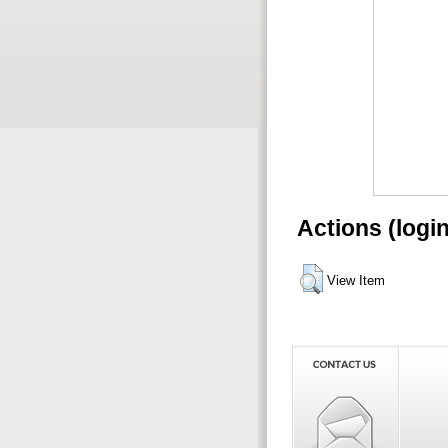
Actions (logi
View Item