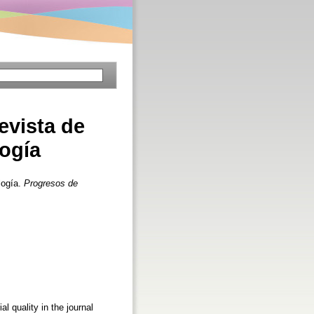
revista de
logía
logía.
Progresos de
l quality in the journal