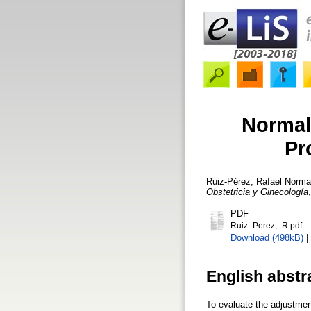
Normali
Pr
Ruiz-Pérez, Rafael
Normali
Obstetricia y Ginecología
PDF
Ruiz_Perez,_R.pdf
Download (498kB)
|
English abstr
To evaluate the adjustment 