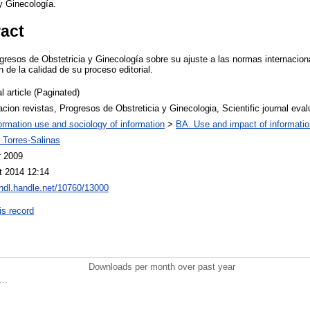
y Ginecología.
ract
ogresos de Obstetricia y Ginecología sobre su ajuste a las normas internacio
 de la calidad de su proceso editorial.
l article (Paginated)
cion revistas, Progresos de Obstreticia y Ginecologia, Scientific journal eval
ormation use and sociology of information
>
BA. Use and impact of informatio
 Torres-Salinas
r 2009
t 2014 12:14
/hdl.handle.net/10760/13000
is record
Downloads per month over past year
..