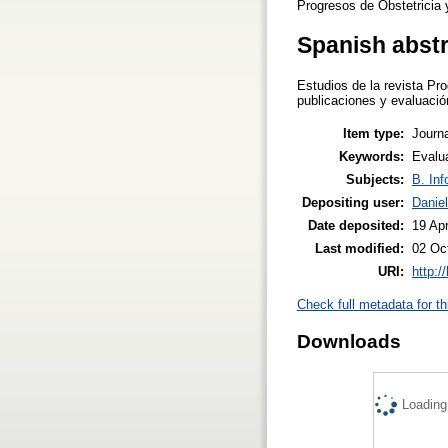
Progresos de Obstetricia 
Spanish abst
Estudios de la revista Pr
publicaciones y evaluación
Item type:
Journa
Keywords:
Evalua
Subjects:
B. Inf
Depositing user:
Daniel
Date deposited:
19 Ap
Last modified:
02 Oc
URI:
http:/
Check full metadata for th
Downloads
Loading.