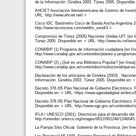
de la Información. Ginebra 2003. Túnez 2005. Disponible 
AHCIET Asociación Iberoamericana de Centros de Investi
URL: http://www.ahciet.net/ >
Cisco IDC. Barómetro Cisco de Banda Ancha Argentina 20
http://www.tecnozona.com/webfm_send/3 >
Compromiso de Túnez (2005) Naciones Unidas-UIT. [en lí
Túnez 2005. Disponible en: < URL: http://www.itu.int/wsi
CONABIP (1) Programa de Información ciudadana [en líne
http://www.conabip.gov.ar/contenidos/planes-y-programa
CONABIP (2) ¿Qué es una Biblioteca Popular? [en línea]
http://www.conabip.gov.ar/contenidos/institucional/que-e
Declaración de los principios de Ginebra (2003) . Nacion
Información. Ginebra 2003. Túnez 2005. Disponible en: < 
Decreto 378 /05 Plan Nacional de Gobierno Electrónico. P
Disponible en: < URL: https://www.agendadigital.ar/d
Decreto 378 /05 Plan Nacional de Gobierno Electrónico. P
Disponible en: < URL: http://www.sgp.gov.ar/contenidos
IFLA / UNESCO (2001). Directrices para el desarrollo del s
http://unesdoc.unesco.org/images/0012/001246/124654S
La Pampa Sitio Oficial. Gobierno de la Provincia. [en lín
Ley Provincial Nº 1449. Sistema Provincial de Bibliotecas