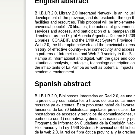
English abstract
B.I.B.I.R 2.0, Library 2.0 Integrated Network, is an incl
development of the province, and its residents, through 
facilities and resources. This proposal will be implemente
provincial people's 70 libraries, the actions of governme
services and access, and participation of all pampean citiz
directives, as the Digital Agenda Argentina Decree 512/0
Libraries, CONABIP, and the 1449 Act System Province Pro
Web 2.0, the fiber optic network and the provincial exten
history of effective country-level connectivity and access
in patterns of Internet use and Web 2.0 society in the Pa
Pampa at informational and digital, with the gaps and oppo
situational analysis, strategies, technology description an
the inhabitants of La Pampa as well as potential impacts o
academic environment.
Spanish abstract
B.I.B.I.R 2.0, Bibliotecas Integradas en Red 2.0, es una
la provincia y sus habitantes a través del uso de las nu
recursos ya existentes. Esta propuesta habrá de llevarse 
funciones de las 70 bibliotecas populares provinciales, l
prestadoras de accesos y servicios de comunicaciones, y 
pertinente con 1) normativas y directivas nacionales y pr
Programa de Información Ciudadana de la Comisión Nacio
Electrónico y la Ley 1449 Sistema Provincial de Bibliote
de la web 2.0, la red de fibra óptica provincial y la creci