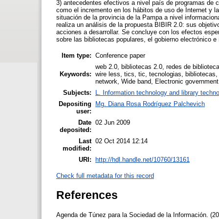
3) antecedentes efectivos a nivel país de programas de c
como el incremento en los hábitos de uso de Internet y 
situación de la provincia de la Pampa a nivel informaciona
realiza un análisis de la propuesta BIBIR 2.0: sus objetiv
acciones a desarrollar. Se concluye con los efectos esp
sobre las bibliotecas populares, el gobierno electrónico e
Item type:
Conference paper
web 2.0, bibliotecas 2.0, redes de bibliotec
Keywords:
wire less, tics, tic, tecnologias, biblioteca
network, Wide band, Electronic government, P
Subjects:
L. Information technology and library techn
Depositing
Mg. Diana Rosa Rodríguez Palchevich
user:
Date
02 Jun 2009
deposited:
Last
02 Oct 2014 12:14
modified:
URI:
http://hdl.handle.net/10760/13161
Check full metadata for this record
References
Agenda de Túnez para la Sociedad de la Información. (20