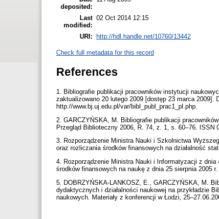
deposited:
Last
02 Oct 2014 12:15
modified:
URI:
http://hdl.handle.net/10760/13442
Check full metadata for this record
References
1. Bibliografie publikacji pracowników instytucji naukowyc
zaktualizowano 20 lutego 2009 [dostęp 23 marca 2009].
http://www.bj.uj.edu.pl/var/bibl_publ_prac1_pl.php.
2. GARCZYŃSKA, M. Bibliografie publikacji pracownikó
Przegląd Biblioteczny 2006, R. 74, z. 1, s. 60–76. ISSN
3. Rozporządzenie Ministra Nauki i Szkolnictwa Wyższego
oraz rozliczania środków finansowych na działalność sta
4. Rozporządzenie Ministra Nauki i Informatyzacji z dnia 4
środków finansowych na naukę z dnia 25 sierpnia 2005 r.
5. DOBRZYŃSKA-LANKOSZ, E., GARCZYŃSKA, M. Bibliot
dydaktycznych i działalności naukowej na przykładzie Bi
naukowych. Materiały z konferencji w Łodzi, 25–27.06.2