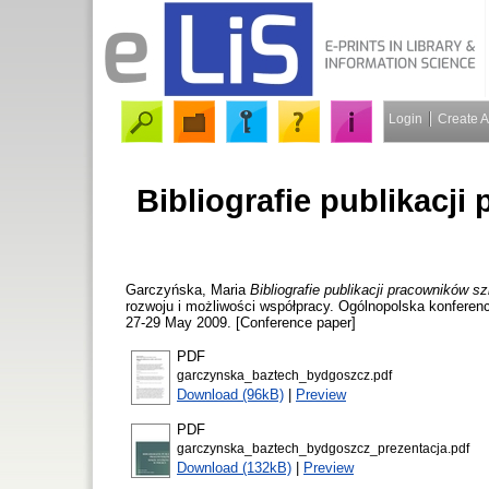
Login
Create 
Bibliografie publikacj
Garczyńska, Maria
Bibliografie publikacji pracowników 
rozwoju i możliwości współpracy. Ogólnopolska konferen
27-29 May 2009. [Conference paper]
PDF
garczynska_baztech_bydgoszcz.pdf
Download (96kB)
|
Preview
PDF
garczynska_baztech_bydgoszcz_prezentacja.pdf
Download (132kB)
|
Preview