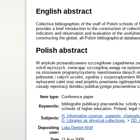
English abstract
Collective bibliographies of the staff of Polish schools of
provides a brief introduction to the construction of colle
indicators and observation and evaluation of the usefulnes
constructing the global, all-Polish bibliographical databas
Polish abstract
W artykule przeanalizowano szczegółowe zagadnienia zwi
szkół wyższych, zwracając szczególną uwagę na spójno
na stosowane programy/systemy rejestrowania danych or
jednostek i całych uczelni, zgodnie z rozporządzeniem Mi
wykazanie zalet oraz wad projektu powstania ogólnopolski
zasady rejestracji dorobku publikacyjnego pracowników 
Item type:
Conference paper
bibliografie publikacji pracowników, szkoły 
Keywords:
schools of higher education, Poland, legal 
H. Information sources, supports, channels
Subjects:
D. Libraries as physical collections.
>
DD. 
Depositing
Lidia Derfert-Wolf
user:
Date
11 Aug 2009