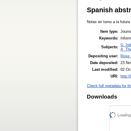
Spanish abst
Notas en torno a la futur
Item type:
Journa
Keywords:
Infor
G. Ind
Subjects:
A. The
Depositing user:
Rosa 
Date deposited:
23 No
Last modified:
02 Oc
URI:
http:/
Check full metadata for th
Downloads
Loading.