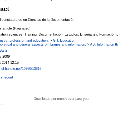
ract
a licenciatura de en Ciencias de la Documentación.
l article (Paginated)
mation sciences, Training, Documentación, Estudios, Enseñanza, Formación p
ustry, profession and education.
>
GH. Education.
oretical and general aspects of libraries and information.
>
AB. Information th
Sanz
v 2009
t 2014 12:15
/hdl.handle.net/10760/13816
is record
Downloads per month over past year
..