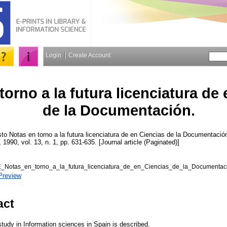
Login
Create Account
torno a la futura licenciatura de
de la Documentación.
sto
Notas en torno a la futura licenciatura de en Ciencias de la Documentació
, 1990, vol. 13, n. 1, pp. 631-635. [Journal article (Paginated)]
E_Notas_en_torno_a_la_futura_licenciatura_de_en_Ciencias_de_la_Documentaci
Preview
act
tudy in Information sciences in Spain is described.