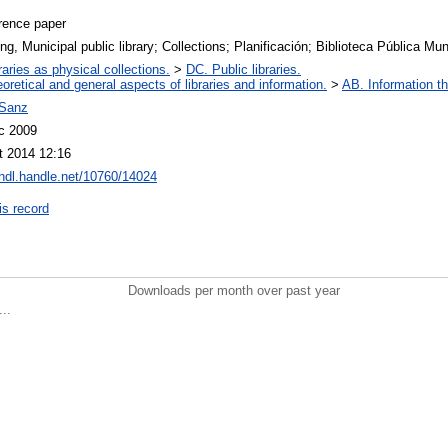
rence paper
ng, Municipal public library; Collections; Planificación; Biblioteca Pública Mu
raries as physical collections.
>
DC. Public libraries.
oretical and general aspects of libraries and information.
>
AB. Information th
Sanz
c 2009
t 2014 12:16
/hdl.handle.net/10760/14024
is record
Downloads per month over past year
..