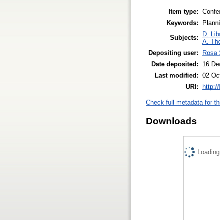
Item type:
Confe
Keywords:
Planni
D. Lib
Subjects:
A. The
Depositing user:
Rosa 
Date deposited:
16 De
Last modified:
02 Oc
URI:
http:/
Check full metadata for th
Downloads
Loading.