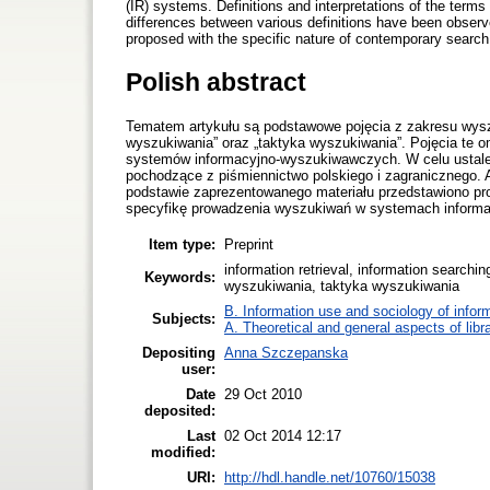
(IR) systems. Definitions and interpretations of the term
differences between various definitions have been observed
proposed with the specific nature of contemporary searc
Polish abstract
Tematem artykułu są podstawowe pojęcia z zakresu wyszuk
wyszukiwania” oraz „taktyka wyszukiwania”. Pojęcia te
systemów informacyjno-wyszukiwawczych. W celu ustalen
pochodzące z piśmiennictwo polskiego i zagranicznego. An
podstawie zaprezentowanego materiału przedstawiono pr
specyfikę prowadzenia wyszukiwań w systemach inform
Item type:
Preprint
information retrieval, information searchi
Keywords:
wyszukiwania, taktyka wyszukiwania
B. Information use and sociology of infor
Subjects:
A. Theoretical and general aspects of libr
Depositing
Anna Szczepanska
user:
Date
29 Oct 2010
deposited:
Last
02 Oct 2014 12:17
modified:
URI:
http://hdl.handle.net/10760/15038