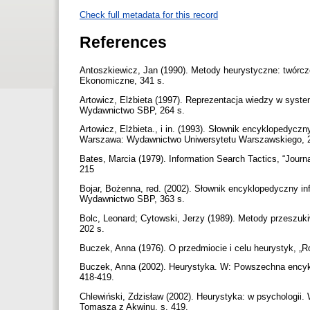
Check full metadata for this record
References
Antoszkiewicz, Jan (1990). Metody heurystyczne: twór
Ekonomiczne, 341 s.
Artowicz, Elżbieta (1997). Reprezentacja wiedzy w syst
Wydawnictwo SBP, 264 s.
Artowicz, Elżbieta., i in. (1993). Słownik encyklopedyc
Warszawa: Wydawnictwo Uniwersytetu Warszawskiego, 
Bates, Marcia (1979). Information Search Tactics, “Journal
215
Bojar, Bożenna, red. (2002). Słownik encyklopedyczny 
Wydawnictwo SBP, 363 s.
Bolc, Leonard; Cytowski, Jerzy (1989). Metody przesz
202 s.
Buczek, Anna (1976). O przedmiocie i celu heurystyk, „Roc
Buczek, Anna (2002). Heurystyka. W: Powszechna encyklop
418-419.
Chlewiński, Zdzisław (2002). Heurystyka: w psychologii. 
Tomasza z Akwinu, s. 419.