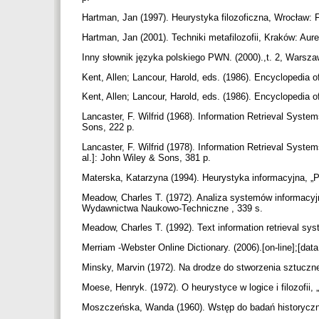
Hartman, Jan (1997). Heurystyka filozoficzna, Wrocław: 
Hartman, Jan (2001). Techniki metafilozofii, Kraków: Aur
Inny słownik języka polskiego PWN. (2000).,t. 2, War
Kent, Allen; Lancour, Harold, eds. (1986). Encyclopedia o
Kent, Allen; Lancour, Harold, eds. (1986). Encyclopedia o
Lancaster, F. Wilfrid (1968). Information Retrieval System
Sons, 222 p.
Lancaster, F. Wilfrid (1978). Information Retrieval Syste
al.]: John Wiley & Sons, 381 p.
Materska, Katarzyna (1994). Heurystyka informacyjna, „Pr
Meadow, Charles T. (1972). Analiza systemów informacyjn
Wydawnictwa Naukowo-Techniczne , 339 s.
Meadow, Charles T. (1992). Text information retrieval sy
Merriam -Webster Online Dictionary. (2006).[on-line];[d
Minsky, Marvin (1972). Na drodze do stworzenia sztuczne
Moese, Henryk. (1972). O heurystyce w logice i filozofii, 
Moszczeńska, Wanda (1960). Wstęp do badań historycz