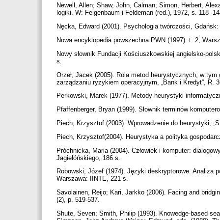
Newell, Allen; Shaw, John, Calman; Simon, Herbert, Ale
logiki. W: Feigenbaum i Feldeman (red.), 1972, s. 118 -1
Nęcka, Edward (2001). Psychologia twórczości, Gdańsk
Nowa encyklopedia powszechna PWN (1997). t. 2, War
Nowy słownik Fundacji Kościuszkowskiej angielsko-polsk
s.
Orzeł, Jacek (2005). Rola metod heurystycznych, w tym
zarządzaniu ryzykiem operacyjnym, „Bank i Kredyt”, R. 36
Perkowski, Marek (1977). Metody heurystyki informatyczne
Pfaffenberger, Bryan (1999). Słownik terminów komputer
Piech, Krzysztof (2003). Wprowadzenie do heurystyki, „S
Piech, Krzysztof(2004). Heurystyka a polityka gospodarcz
Próchnicka, Maria (2004). Człowiek i komputer: dialogo
Jagielóńskiego, 186 s.
Robowski, Józef (1974). Języki deskryptorowe. Analiza 
Warszawa: IINTE, 221 s.
Savolainen, Reijo; Kari, Jarkko (2006). Facing and bridg
(2), p. 519-537.
Shute, Seven; Smith, Philip (1993). Knowedge-based sear