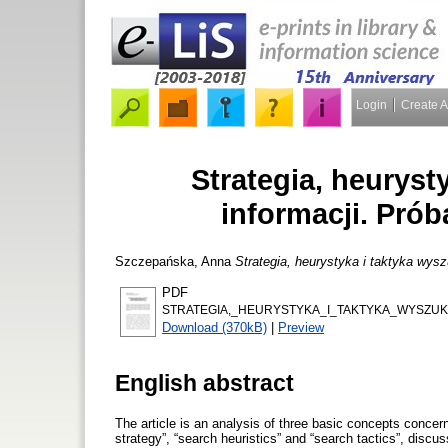
Login
Create 
Strategia, heuryst
informacji. Pró
Szczepańska, Anna
Strategia, heurystyka i taktyka wys
PDF
STRATEGIA,_HEURYSTYKA_I_TAKTYKA_WYSZUKI
Download (370kB)
|
Preview
English abstract
The article is an analysis of three basic concepts concern
strategy”, “search heuristics” and “search tactics”, discus