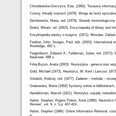
Chmielewska-Gorczyca, Ewa. (1992). Tezaurus informac
Czerny, Arkadij Ivanovič (1978). Wstęp do teorii wyszuk
Dembowska, Maria, red. (1979). Słownik terminologiczny
Drake, Miriam, ed. (2003). Encyclopedia of library and in
Encyklopedia wiedzy o książce. (1971). Wrocław: Zakład
Feather, John; Sturges, Paul, eds. (2003). International 
Routledge, 492 s.
Feigenbaum, Edward; A.; Feldeman, Julian, red. (1972
Naukowe, 489 s.
Firlej-Buzon, Aneta (2003). Heurystyka - geneza oraz ws
Gold, Michael (1973). Heuristics. W: Kent i Lancour, 197
Góralski, Andrzej, red. (1977). Zadanie – metoda – ro
Grabowska, Marta (1992) Systemy online w bibliotekac
Handelsman, Marceli (1921). Historyka: zasady metodolo
Harter, Stephen; Rogers Peters, Anne (1985). Heuristics for
Review”, vol. 9, n. 5,p. 407-424.
Harter, Stephen (1986). Online Information Retrieval: con
p.