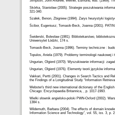
Simpson, John Andrew; Weiner, Edmund, eds. (1989). The 
Skórka, Stanisław (2005). Strategie poszukiwania informa
321-340.
Szałek, Benon, Zbigniew (1994). Zarys heurystyki logist
Ścibor, Eugeniusz; Tomasik-Beck, Joanna (2001). PATIN:
Świderski, Bolesław (1981). Bibliotekarstwo, bibliotekoz
Uniwersytet Łódzki, 174 s.
Tomasik-Beck, Joanna (1996). Terminy techniczne : bu
Topulos, Aniela (1979). Problemy terminologii naukowej 
Ungurian, Olgierd (1970). Wyszukiwanie informacji: zag
Ungurian, Olgierd (1976). Elementy teorii języków info
Vakkari, Pertti (2001). Changes in Search Tactics and
the Findings of a Longitudinal Study “Information Retrieval
Webster's third new international dictionary of the Englis
Chicago: Encyclopaedia Britannica, , p. 1017-1993.
Wielki słownik angielsko-polski PWN-Oxford (2002). Wa
1384 s.
Wildemuth, Barbara (2004). The effects of domain knowled
Information Science and Technology”, vol. 55, iss. 3, p. 