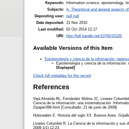
Keywords:
Information science, epistemology, h
Subjects:
A. Theoretical and general aspects of 
Depositing user:
null null
Date deposited:
21 Nov 2010
Last modified:
02 Oct 2014 12:17
URI:
http://hdl.handle.net/10760/15105
Available Versions of this Item
Epistemología y ciencia de la información: repens
Epistemología y ciencia de la información:
Displayed]
Check full metadata for this record
References
Veja Almeida RL, Fernández Molina JC, Linares Columbié
Ciencia de la información: una sistematización. Informatio
2/paper399.html [Consultado: 21 de junio de 2009].
Hobswabm E. Historia del siglo XX. Buenos Aires: Grija
Linares Columbié R. La Ciencia de la información y sus d
2009;1(1):12-23.