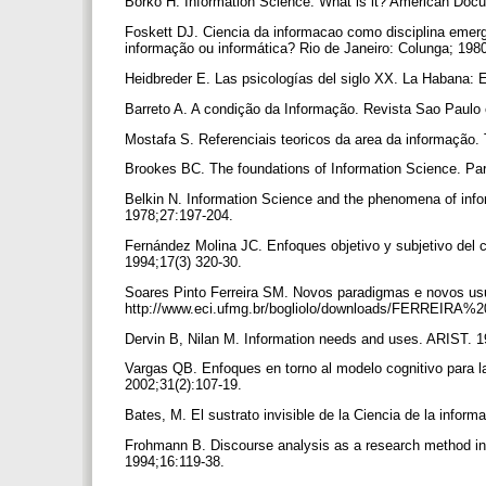
Borko H. Information Science. What is it? American Docu
Foskett DJ. Ciencia da informacao como disciplina emer
informação ou informática? Rio de Janeiro: Colunga; 198
Heidbreder E. Las psicologías del siglo XX. La Habana: 
Barreto A. A condição da Informação. Revista Sao Paulo
Mostafa S. Referenciais teoricos da area da informação.
Brookes BC. The foundations of Information Science. Part
Belkin N. Information Science and the phenomena of infor
1978;27:197-204.
Fernández Molina JC. Enfoques objetivo y subjetivo del 
1994;17(3) 320-30.
Soares Pinto Ferreira SM. Novos paradigmas e novos usu
http://www.eci.ufmg.br/bogliolo/downloads/FERREIRA%2
Dervin B, Nilan M. Information needs and uses. ARIST. 
Vargas QB. Enfoques en torno al modelo cognitivo para la
2002;31(2):107-19.
Bates, M. El sustrato invisible de la Ciencia de la info
Frohmann B. Discourse analysis as a research method in 
1994;16:119-38.