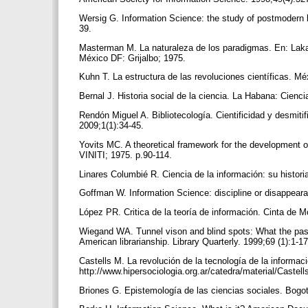
Wersig G. Information Science: the study of postmodern
39.
Masterman M. La naturaleza de los paradigmas. En: Lakato
México DF: Grijalbo; 1975.
Kuhn T. La estructura de las revoluciones científicas. 
Bernal J. Historia social de la ciencia. La Habana: Cienc
Rendón Miguel A. Bibliotecología. Cientificidad y desmiti
2009;1(1):34-45.
Yovits MC. A theoretical framework for the development 
VINITI; 1975. p.90-114.
Linares Columbié R. Ciencia de la información: su histor
Goffman W. Information Science: discipline or disappear
López PR. Critica de la teoría de información. Cinta de M
Wiegand WA. Tunnel vison and blind spots: What the past t
American librarianship. Library Quarterly. 1999;69 (1):1-1
Castells M. La revolución de la tecnología de la informaci
http://www.hipersociologia.org.ar/catedra/material/Castel
Briones G. Epistemología de las ciencias sociales. Bog