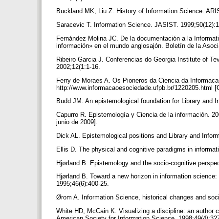
Buckland MK, Liu Z. History of Information Science. AR
Saracevic T. Information Science. JASIST. 1999;50(12):
Fernández Molina JC. De la documentación a la Informati
información» en el mundo anglosajón. Boletín de la Asoci
Ribeiro Garcia J. Conferencias do Georgia Institute of T
2002;12(1:1-16.
Ferry de Moraes A. Os Pioneros da Ciencia da Informaca
http://www.informacaoesociedade.ufpb.br/1220205.html [
Budd JM. An epistemological foundation for Library and I
Capurro R. Epistemología y Ciencia de la información. 20
junio de 2009].
Dick AL. Epistemological positions and Library and Infor
Ellis D. The physical and cognitive paradigms in informat
Hjørland B. Epistemology and the socio-cognitive perspe
Hjørland B. Toward a new horizon in information science:
1995;46(6):400-25.
Ørom A. Information Science, historical changes and soci
White HD, McCain K. Visualizing a discipline: an author c
American Society for Information Science. 1998;49(4):32