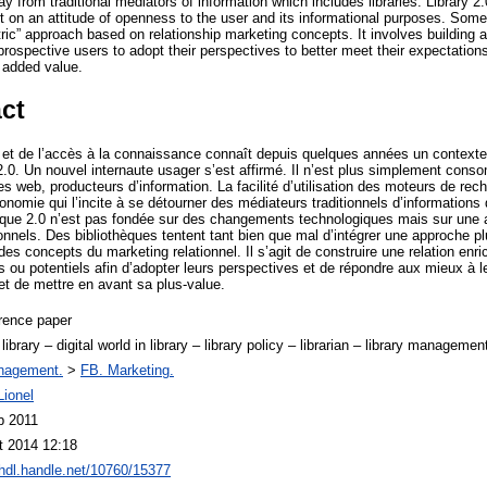
 from traditional mediators of information which includes libraries. Library 2
t on an attitude of openness to the user and its informational purposes. Some
tric” approach based on relationship marketing concepts. It involves building
 prospective users to adopt their perspectives to better meet their expectation
s added value.
ct
 et de l’accès à la connaissance connaît depuis quelques années un contexte
.0. Un nouvel internaute usager s’est affirmé. Il n’est plus simplement conso
ces web, producteurs d’information. La facilité d’utilisation des moteurs de re
nomie qui l’incite à se détourner des médiateurs traditionnels d’informations d
hèque 2.0 n’est pas fondée sur des changements technologiques mais sur une at
nnels. Des bibliothèques tentent tant bien que mal d’intégrer une approche pl
 des concepts du marketing relationnel. Il s’agit de construire une relation enr
s ou potentiels afin d’adopter leurs perspectives et de répondre aux mieux à le
 et de mettre en avant sa plus-value.
rence paper
 library – digital world in library – library policy – librarian – library manageme
nagement.
>
FB. Marketing.
Lionel
b 2011
t 2014 12:18
/hdl.handle.net/10760/15377