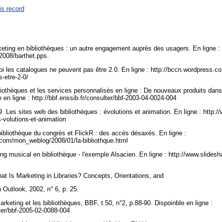
is record
keting en bibliothèques : un autre engagement auprès des usagers. En ligne : 
e2008/barthet.pps.
i les catalogues ne peuvent pas être 2.0. En ligne : http://bccn.wordpress.c
s-etre-2-0/
bliothèques et les services personnalisés en ligne : De nouveaux produits dan
e en ligne : http://bbf.enssib.fr/consulter/bbf-2003-04-0024-004
09. Les sites web des bibliothèques : évolutions et animation. En ligne : http:/
s-volutions-et-animation
bibliothèque du congrès et FlickR : des accès désaxés. En ligne :
d.com/mon_weblog/2008/01/la-bibliothque.html
ng musical en bibliothèque - l'exemple Alsacien. En ligne : http://www.slidesh
hat Is Marketing in Libraries? Concepts, Orientations, and
n Outlook, 2002, n° 6, p. 25.
rketing et les bibliothèques, BBF, t.50, n°2, p.88-90. Dispoinble en ligne :
lter/bbf-2005-02-0088-004