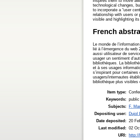
inspires them to move away
technological changes, bu
to incorporate a “user cen
relationship with users or
visible and highlighting it
French abstra
Le monde de l’information
lié à l’émergence du web 2
aussi utilisateur de servi
usager un sentiment d’auto
bibliothèques. La bibliot
et à ses usages informatio
s’inspirant pour certaines
usagers/internautes établi
bibliothèque plus visibles
Item type:
Confe
Keywords:
public
Subjects:
F. Ma
Depositing user:
Dujol 
Date deposited:
20 Fe
Last modified:
02 Oc
URI:
http:/