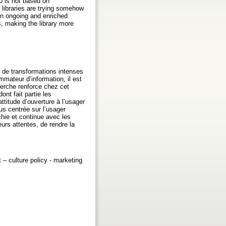
.0 is not based on
 libraries are trying somehow
 an ongoing and enriched
s, making the library more
 de transformations intenses
mmateur d’information, il est
cherche renforce chez cet
ont fait partie les
titude d’ouverture à l’usager
us centrée sur l’usager
ichie et continue avec les
urs attentes, de rendre la
nt – culture policy - marketing