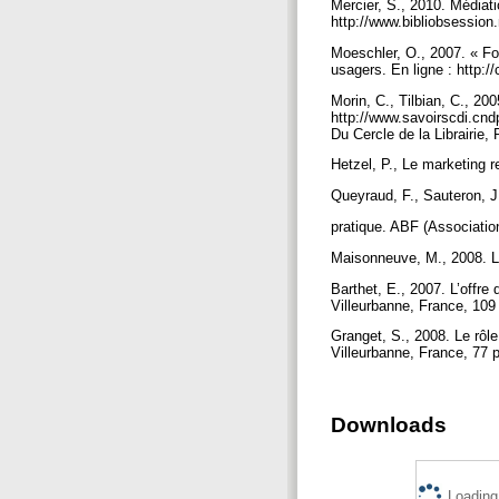
Mercier, S., 2010. Médiati
http://www.bibliobsession
Moeschler, O., 2007. « Fo
usagers. En ligne : htt
Morin, C., Tilbian, C., 20
http://www.savoirscdi.cndp
Du Cercle de la Librairie,
Hetzel, P., Le marketing r
Queyraud, F., Sauteron, J
pratique. ABF (Associatio
Maisonneuve, M., 2008. Le
Barthet, E., 2007. L’offr
Villeurbanne, France, 109
Granget, S., 2008. Le rôl
Villeurbanne, France, 77 
Downloads
Loading.