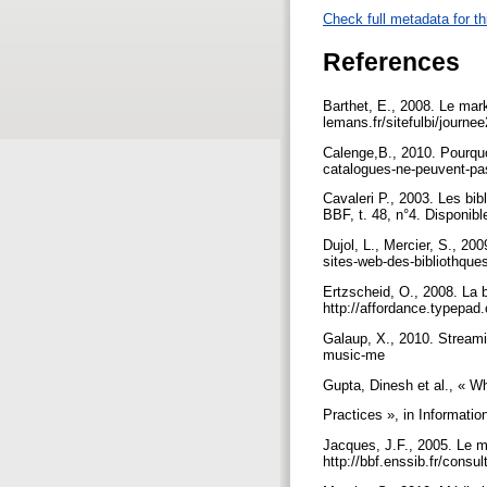
Check full metadata for th
References
Barthet, E., 2008. Le mar
lemans.fr/sitefulbi/journe
Calenge,B., 2010. Pourquo
catalogues-ne-peuvent-pa
Cavaleri P., 2003. Les bi
BBF, t. 48, n°4. Disponibl
Dujol, L., Mercier, S., 20
sites-web-des-bibliothque
Ertzscheid, O., 2008. La 
http://affordance.typepa
Galaup, X., 2010. Streami
music-me
Gupta, Dinesh et al., « W
Practices », in Informatio
Jacques, J.F., 2005. Le ma
http://bbf.enssib.fr/consu