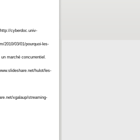
http://cyberdoc.univ-
om/2010/03/01/pourquoi-les-
s un marché concurrentiel.
/www.slideshare.net/hulot/les-
are.net/xgalaup/streaming-