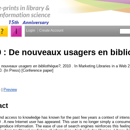
Login
Create Account
 : De nouveaux usagers en bibl
 nouveaux usagers en bibliothèque?
, 2010 . In Marketing Libraries in a Web 
. (In Press) [Conference paper]
)
|
Preview
act
and access to knowledge has known for the past few years a context of intense
. A new Internet user has appeared. This user is no longer simply a consumer 
produce information. The ease of use of search engines reinforces this feelin