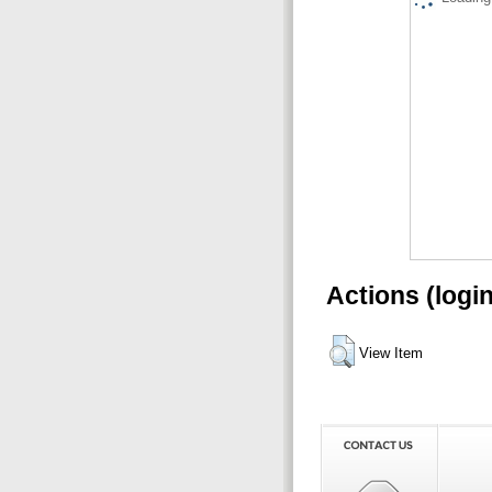
Actions (logi
View Item