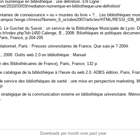
on numérique en bibliothèque : une définition. EN Ligne :
.net/2010/03/03/mediation-numerique-en-bibliotheque-une-definition/
ntaines de connaissance » ou « musées du livre » ?... Les bibliothèques muni
p://campus.hesge.ch/ressi/Numero_6_octobre2007/articles/HTML/RESSI_036_M
05. Le Guichet du Savoir : un service de la Bibliothèque Municipale de Lyon. Di
.fr/index.php?id=1450 Calenge, B., 2008. Biliothèques et politiques documenta
 Paris, France, p.204-205
elationnel, Paris : Presses universitaires de France, Que sais-je ? 2004.
., 2008. Outils web 2.0 en bibliothèque : Manuel
n des Bibliothécaires de France), Paris, France, 132 p.
 catalogue de la bibliothèque à l’heure du web 2.0. ADBS édition, Paris, Fra
e de service des bibliothèques de santé : une mise en perspective marketing.
 p.
e stratégique de la communication externe en bibliothèque universitaire. Mém
p.
Downloads per month over past year
..