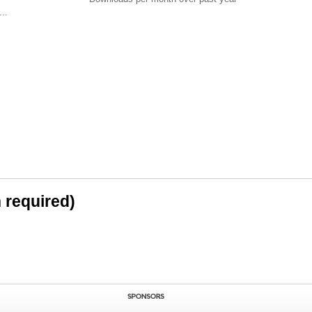
..
n required)