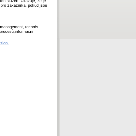
ích služeb. Ukazuje, že je
 pro zákazníka, pokud jsou
n management, records
procesů,informační
sion.