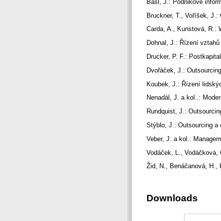
Basl, J.: Podnikové infor
Bruckner, T., Voříšek, J.
Carda, A., Kunstová, R.: 
Dohnal, J.: Řízení vztahů
Drucker, P. F.: Postkapit
Dvořáček, J.: Outsourcing
Koubek, J.: Řízení lidsk
Nenadál, J. a kol..: Mode
Rundquist, J.: Outsourci
Stýblo, J.: Outsourcing 
Veber, J. a kol.: Manage
Vodáček, L., Vodáčková, 
Žid, N., Benáčanová, H.,
Downloads