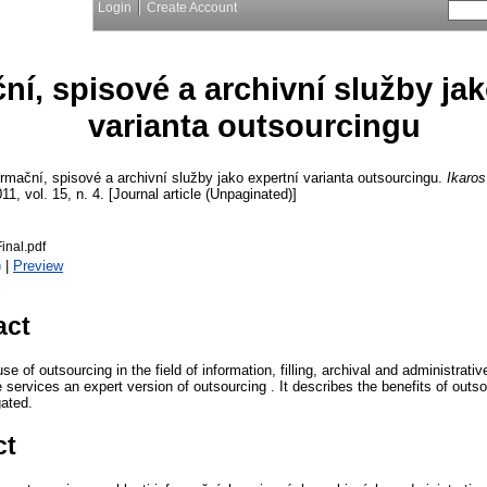
Login
Create Account
ní, spisové a archivní služby jak
varianta outsourcingu
rmační, spisové a archivní služby jako expertní varianta outsourcingu.
Ikaros
011, vol. 15, n. 4. [Journal article (Unpaginated)]
inal.pdf
)
|
Preview
act
se of outsourcing in the field of information, filling, archival and administrativ
e services an expert version of outsourcing . It describes the benefits of outso
gated.
ct