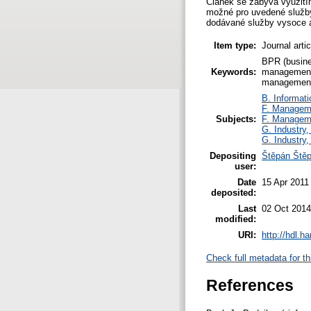
Článek se zabývá využitím
možné pro uvedené služby
dodávané služby vysoce 
Item type:
Journal arti
BPR (busine
Keywords:
management,
management
B. Informati
F. Managem
Subjects:
F. Managem
G. Industry,
G. Industry,
Depositing
Štěpán Ště
user:
Date
15 Apr 2011
deposited:
Last
02 Oct 2014
modified:
URI:
http://hdl.h
Check full metadata for th
References