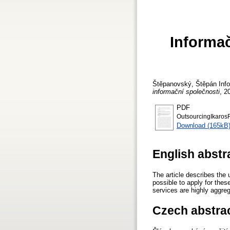
Informač
Štěpanovský, Štěpán
Info
informační společnosti
, 2
PDF
OutsourcingIkarosF
Download (165kB
English abstr
The article describes the u
possible to apply for thes
services are highly aggre
Czech abstra