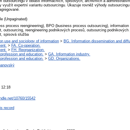
 outsourcingu v oblasti informačních, spisových, archivních a administrativn
 využít expertní variantu outsourcingu. Ukazuje rovněž výhody outsourcingu
agregované.
cle (Unpaginated)
ss process reengineering), BPO (business process outsourcing), informatio
 outsourcing, reengineering podnikových procesů, outsourcing podnikových 
, spisová služba
on use and sociology of information
>
BG. Information dissemination and diffu
ent.
>
FA. Co-operation.
ent.
>
FH. Reorganization.
 profession and education.
>
GA. Information industry.
 profession and education.
>
GD. Organizations.
panovský
 12:18
andle.net/10760/15542
is record