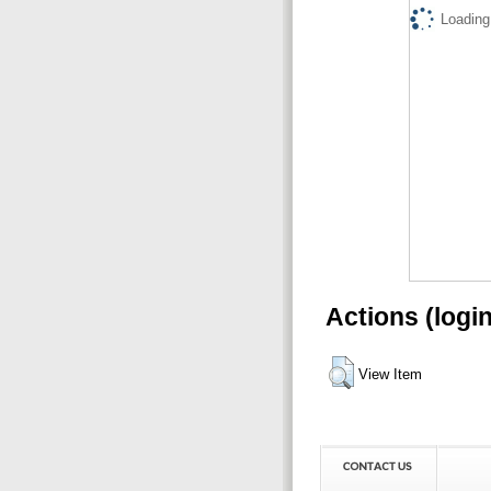
Loading.
Actions (logi
View Item