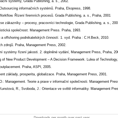
mační systémy, Grada Publishing, a. s., 2002.
: Outsourcing informačních systémů. Praha, Ekopress, 1998.
Workflow. Řízení firemních procesů. Grada Publishing, a. s., Praha, 2001
 se zákazníky – procesy, pracovníci technologie, Grada Publishing, a. s., 20
alistická společnost. Management Press. Praha, 1993.
 a offshoring podnikatelských činností. 1. vyd. Praha : C.H.Beck, 2010.
ých zdrojů. Praha, Management Press, 2002.
rní systémy řízení jakosti. 2. doplněné vydání, Management Press, Praha, 2
ng of New Product Development – A Decision Framework. Lulea of Technology
a outplacement. Praha, ASPI, 2005.
ment základy, prosperita, globalizace. Praha, Management Press, 2001.
O.: Management. Teorie a praxe v informační společnosti. Management Pres
 Kunstová, R., Svoboda, J.: Orientace ve světě informatiky. Management Pre
Downloads per month over past year