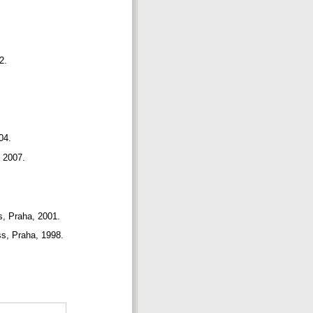
02.
004.
, 2007.
s, Praha, 2001.
ss, Praha, 1998.