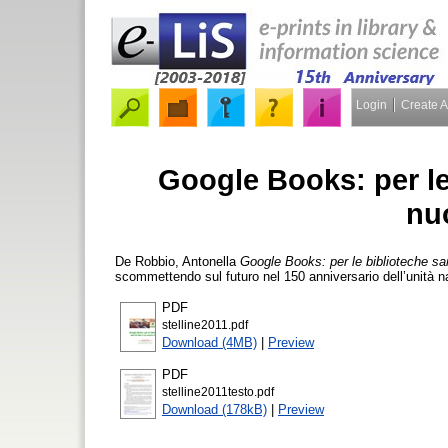
Login
Create 
Google Books: per le 
nu
De Robbio, Antonella
Google Books: per le biblioteche sar
scommettendo sul futuro nel 150 anniversario dell’unità n
PDF
stelline2011.pdf
Download (4MB)
|
Preview
PDF
stelline2011testo.pdf
Download (178kB)
|
Preview