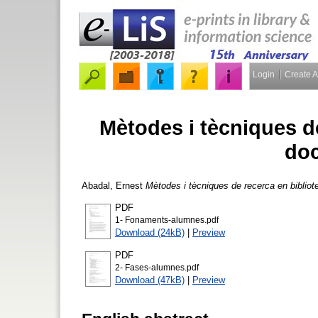
Login
Create 
Mètodes i tècniques d
do
Abadal, Ernest
Mètodes i tècniques de recerca en biblio
PDF
1- Fonaments-alumnes.pdf
Download (24kB)
|
Preview
PDF
2- Fases-alumnes.pdf
Download (47kB)
|
Preview