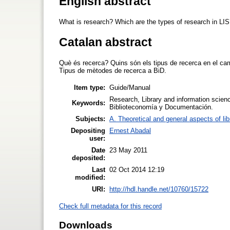
English abstract
What is research? Which are the types of research in LI
Catalan abstract
Què és recerca? Quins són els tipus de recerca en el ca
Tipus de mètodes de recerca a BiD.
Item type:
Guide/Manual
Research, Library and information scien
Keywords:
Biblioteconomía y Documentación.
Subjects:
A. Theoretical and general aspects of lib
Depositing
Ernest Abadal
user:
Date
23 May 2011
deposited:
Last
02 Oct 2014 12:19
modified:
URI:
http://hdl.handle.net/10760/15722
Check full metadata for this record
Downloads