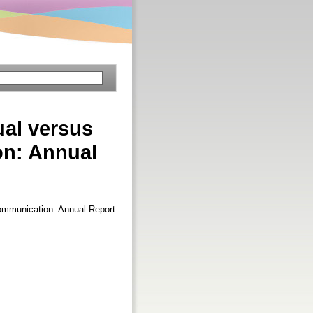
al versus
on: Annual
ommunication: Annual Report