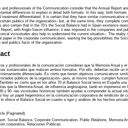
and professionals of the Communication consider that the Annual Report and
antial differences to explain in detail both formats. In this way, both formats 
treatment differentiated. It is certain that they have similar communicative o
to certain publics of the organization– but, at the same time, they complete co
is also certain that in the 70’s the Social Balance had in Spain existence re
 Report, with Anglo-Saxon influence, it was imposed in the companies and publ
torical vicissitudes also help to understand the current situation–. The reality
paper in the corporate communication, wasting the big possibilities the Socia
e and publics facts of the organization.
ract
s y profesionales de la comunicación consideran que la Memoria Anual y el 
ias sustanciales que matizan ambos formatos. Por ello, deberían recibir un tr
ínimamente diferenciado. Es cierto que tienen objetivos comunicativos similar
erminados públicos de la organización– pero, al mismo tiempo, cumplen funci
 También es cierto que en los años 70 el Balance Social tenía en España un
tras que la Memoria Anual, de influencia anglosajona, tardó en imponerse en 
 80 y 90 –las vicisitudes históricas también ayudan a comprender la actual sit
 hoy un papel hegemónico en la comunicación corporativa de rendición de 
le ofrece el Balance Social en cuanto a rigor y análisis de los hechos privado
icle (Paginated)
ort, Social Balance, Corporate Communication, Public Relations, Memoria An
ón corporativa, Relaciones Públicas.