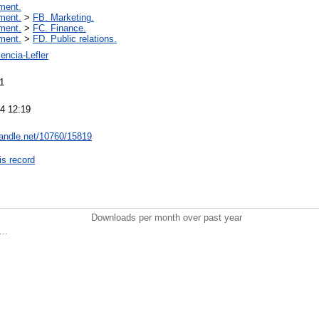
ment.
ment.
>
FB. Marketing.
ment.
>
FC. Finance.
ment.
>
FD. Public relations.
encia-Lefler
1
4 12:19
.handle.net/10760/15819
is record
Downloads per month over past year
..