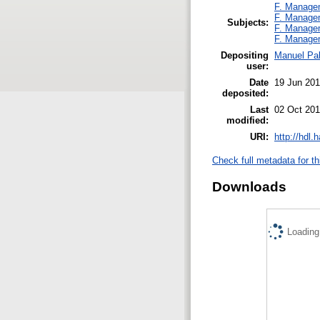
F. Manage
F. Manage
Subjects:
F. Manage
F. Manage
Depositing
Manuel Pal
user:
Date
19 Jun 201
deposited:
Last
02 Oct 201
modified:
URI:
http://hdl
Check full metadata for th
Downloads
Loading.