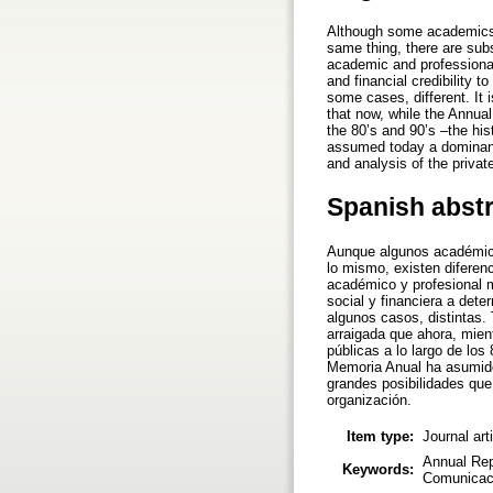
Although some academics 
same thing, there are subst
academic and professional 
and financial credibility 
some cases, different. It 
that now, while the Annual
the 80’s and 90’s –the his
assumed today a dominant 
and analysis of the privat
Spanish abst
Aunque algunos académico
lo mismo, existen diferenc
académico y profesional m
social y financiera a det
algunos casos, distintas.
arraigada que ahora, mien
públicas a lo largo de los
Memoria Anual ha asumido
grandes posibilidades que 
organización.
Item type:
Journal art
Annual Rep
Keywords:
Comunicaci