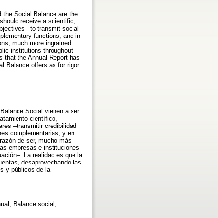
 the Social Balance are the
should receive a scientific,
bjectives –to transmit social
mplementary functions, and in
asons, much more ingrained
ic institutions throughout
 is that the Annual Report has
l Balance offers as for rigor
Balance Social vienen a ser
atamiento científico,
es –transmitir credibilidad
ones complementarias, y en
a razón de ser, mucho más
las empresas e instituciones
uación–. La realidad es que la
cuentas, desaprovechando las
s y públicos de la
ual, Balance social,