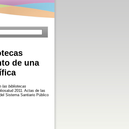
otecas
nto de una
fica
n las bibliotecas
bliosalud 2011. Actas de las
del Sistema Santiario Público