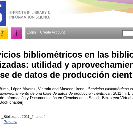
Login
Create Account
icios bibliométricos en las bibli
izadas: utilidad y aprovechamie
se de datos de producción cientí
átima
,
López-Álvarez, Victoria
and
Maseda, Irene
.
Servicios bibliométricos e
y aprovechamiento de una base de datos de producción científica.
, 2011 In: Bi
e Información y Documentación en Ciencias de la Salud,. Biblioteca Virtual 
[Book chapter]
Bibliosalud2011_final.pdf
)
|
Preview