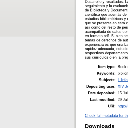
Desarrollo y resultados. L
seguimiento y la evaluació
de Biblioteca y Documenta
científica que además de f
estudios bibliométricos y 
que se presenta en esta co
así como del resto de per
acompañada de datos como 
en formato pdf. Si bien se
temas de derechos de aut
experiencia es que una ba
rapidez adecuada, estudios
respectivos departamentos
sus currículos o en la pre
Item type:
Book 
Keywords:
biblio
Subjects:
I. Inf
Depositing user:
XIV J
Date deposited:
15 Jul
Last modified:
29 Ju
URI:
http:/
Check full metadata for th
Downloads