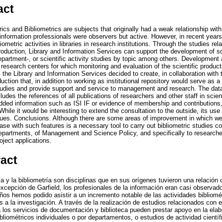
act
ics and Bibliometrics are subjects that originally had a weak relationship with t
, information professionals were observers but active. However, in recent yea
liometric activities in libraries in research institutions. Through the studies re
production, Library and Information Services can support the development of sci
 department-, or scientific activity studies by topic among others. Development 
research centers for which monitoring and evaluation of the scientific product
the Library and Information Services decided to create, in collaboration with
uction that, in addition to working as institutional repository would serve as a 
 studies and provide support and service to management and research. The da
ludes the references of all publications of researchers and other staff in scien
ded information such as ISI IF or evidence of membership and contributions, 
ile it would be interesting to extend the consultation to the outside, its use f
ssues. Conclusions. Although there are some areas of improvement in which we
ase with such features is a necessary tool to carry out bibliometric studies co
epartments, of Management and Science Policy, and specifically to researche
roject applications.
ract
ía y la bibliometría son disciplinas que en sus orígenes tuvieron una relació
excepción de Garfield, los profesionales de la información eran casi observado
ños hemos podido asistir a un incremento notable de las actividades bibliomét
s a la investigación. A través de la realización de estudios relacionados con 
ca los servicios de documentación y biblioteca pueden prestar apoyo en la el
ibliométricos individuales o por departamentos, o estudios de actividad científ