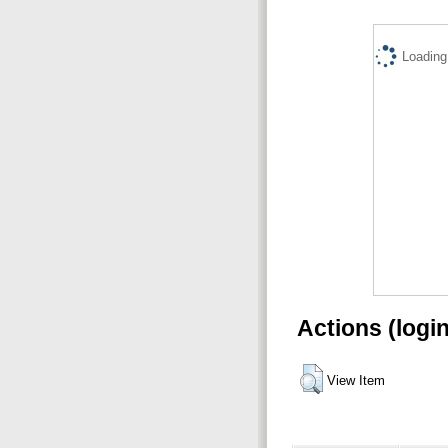
Loading.
Actions (logi
View Item