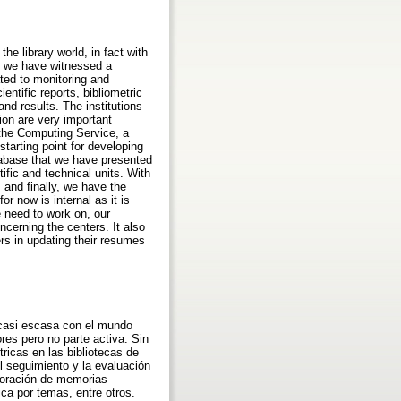
he library world, in fact with
rs we have witnessed a
lated to monitoring and
entific reports, bibliometric
and results. The institutions
ion are very important
 the Computing Service, a
starting point for developing
tabase that we have presented
tific and technical units. With
and finally, we have the
or now is internal as it is
 need to work on, our
ncerning the centers. It also
rs in updating their resumes
n casi escasa con el mundo
res pero no parte activa. Sin
ricas en las bibliotecas de
el seguimiento y la evaluación
aboración de memorias
ica por temas, entre otros.