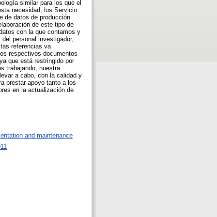
ología similar para los que el
esta necesidad, los Servicio
se de datos de producción
elaboración de este tipo de
e datos con la que contamos y
 del personal investigador,
tas referencias va
 los respectivos documentos
ya que está restringido por
s trabajando, nuestra
evar a cabo, con la calidad y
ra prestar apoyo tanto a los
res en la actualización de
mentation and maintenance
011