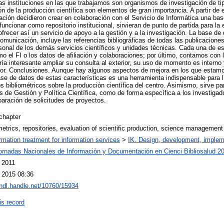
as instituciones en las que trabajamos son organismos de investigación de tip
n de la producción científica son elementos de gran importancia. A partir de 
ción decidieron crear en colaboración con el Servicio de Informática una ba
uncionar como repositorio institucional, sirvieran de punto de partida para la 
ofrecer así un servicio de apoyo a la gestión y a la investigación. La base d
municación, incluye las referencias bibliográficas de todas las publicaciones
sonal de los demás servicios científicos y unidades técnicas. Cada una de es
el FI o los datos de afiliación y colaboraciones; por último, contamos con
ría interesante ampliar su consulta al exterior, su uso de momento es interno 
or. Conclusiones. Aunque hay algunos aspectos de mejora en los que estamo
se de datos de estas características es una herramienta indispensable para ll
 bibliométricos sobre la producción científica del centro. Asimismo, sirve pa
 de Gestión y Política Científica, como de forma específica a los investigado
paración de solicitudes de proyectos.
chapter
metrics, repositories, evaluation of scientific production, science management
ormation treatment for information services
>
IK. Design, development, imple
ornadas Nacionales de Información y Documentación en Cienci Bibliosalud 2
 2011
l 2015 08:36
/hdl.handle.net/10760/15934
is record