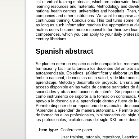
list of virtual training materials, which are nationwide, 
learning resources and materials. Methodology and devel
national health centres, universities and hospitals. Then
companies and other institutions. We want to organise a re
continuous training. Conclusions. This tool turns some inf
as long as such information reaches the appropriate audie
makes users become more responsible for their own learni
competences, which you can apply to your daily professiona
century librarians.
Spanish abstract
Se plantea crear un espacio donde compartir los recursos 
formación y facilitar la tarea a los docentes del ámbito san
autoaprendizaje. Objetivos. (a)Identificar y elaborar un l
ámbito nacional, de ciencias de la salud, y de libre acce
aprendizaje. Método y desarrollo del proyecto. En una pri
acceso disponible en las webs de centros sanitarios de ám
sociedades y otras instituciones de interés. Se propone o
como instrumento de soporte a la formación continuada. 
apoyo a la docencia y al aprendizaje dentro y fuera de la 
Permite disponer de un repositorio de materiales de sopor
“Aprender a aprender” de manera autónoma. • Permite adqu
de formación a los profesionales, bibliotecarios del sigl
los profesionales, bibliotecarios del siglo XXI, en el des
Item type:
Conference paper
User training, tutorials, repository, Learnin