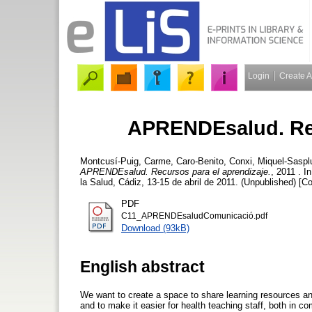
Login
Create 
APRENDEsalud. Rec
Montcusí-Puig, Carme
,
Caro-Benito, Conxi
,
Miquel-Saspl
APRENDEsalud. Recursos para el aprendizaje.
, 2011 . 
la Salud, Cádiz, 13-15 de abril de 2011. (Unpublished) [C
PDF
C11_APRENDEsaludComunicació.pdf
Download (93kB)
English abstract
We want to create a space to share learning resources and 
and to make it easier for health teaching staff, both in co