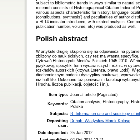
subject to bibliometric trends in ways similar to natural s
research consists of Historiographical Citation Index of
various aspects characteristic for history: language locali
(contributions, synthesis') and peculiarities of author dist
a HL14 indicator introduced, with related analysis. Compa
publication number, volume, etc) was produced as well.
Polish abstract
W artykule drugiej skupiono się na odpowiedzi na pytan
zbliżony do nauk ścisłych, czy też ma własną specyfikę
Cytowań Historiografii Mediów Polskich 1945-2010. Wśród 
językowej, specyfiki form wydawniczych, różnic w cytowan
rozkładów autorskich (krzywa Lorenza, prawo Lotki). Więce
diachronicznym badaniu dyscypliny naukowej; wprowadzo
niż half-life. Dokonano też porównani i korelacji wybran
Hirscha, liczba publikacji, objętość i in.).
Item type:
Journal article (Paginated)
Citation analysis, Historiography, Hist
Keywords:
Polska
Subjects:
B. Information use and sociology of in
Depositing
Dr hab. Władysław Marek Kolasa
user:
Date deposited:
25 Jan 2012
Last modified:
02 Oct 2014 12:21