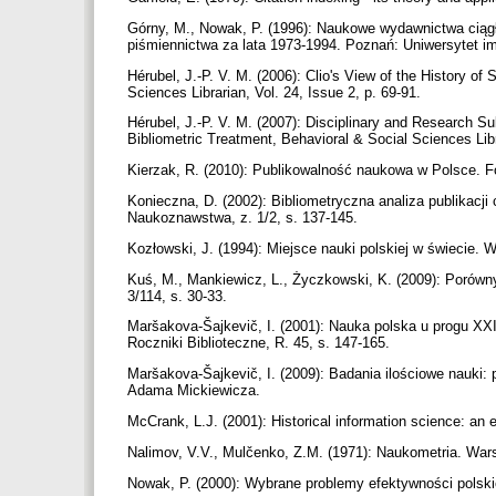
Górny, M., Nowak, P. (1996): Naukowe wydawnictwa ciągłe
piśmiennictwa za lata 1973-1994. Poznań: Uniwersytet 
Hérubel, J.-P. V. M. (2006): Clio's View of the History of
Sciences Librarian, Vol. 24, Issue 2, p. 69-91.
Hérubel, J.-P. V. M. (2007): Disciplinary and Research Su
Bibliometric Treatment, Behavioral & Social Sciences Libr
Kierzak, R. (2010): Publikowalność naukowa w Polsce. F
Konieczna, D. (2002): Bibliometryczna analiza publikacji
Naukoznawstwa, z. 1/2, s. 137-145.
Kozłowski, J. (1994): Miejsce nauki polskiej w świecie
Kuś, M., Mankiewicz, L., Życzkowski, K. (2009): Porówn
3/114, s. 30-33.
Maršakova-Šajkevič, I. (2001): Nauka polska u progu XXI 
Roczniki Biblioteczne, R. 45, s. 147-165.
Maršakova-Šajkevič, I. (2009): Badania ilościowe nauki:
Adama Mickiewicza.
McCrank, L.J. (2001): Historical information science: an 
Nalimov, V.V., Mulčenko, Z.M. (1971): Naukometria. W
Nowak, P. (2000): Wybrane problemy efektywności pol