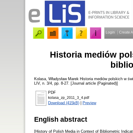
Login
Create 
Historia mediów po
bibli
Kolasa, Władysław Marek
Historia mediów polskich w św
LIV, n. 3/4, pp. 8-27. [Journal article (Paginated)]
PDF
kolasa_zp_2011_3_4.pdf
Download (415kB)
|
Preview
English abstract
[History of Polish Media in Context of Bibliometric Indica