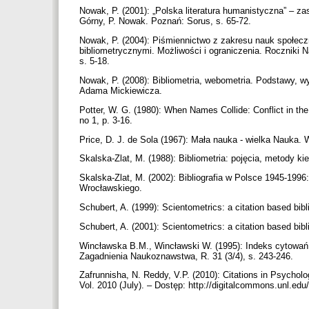
Nowak, P. (2001): „Polska literatura humanistyczna” – z
Górny, P. Nowak. Poznań: Sorus, s. 65-72.
Nowak, P. (2004): Piśmiennictwo z zakresu nauk społec
bibliometrycznymi. Możliwości i ograniczenia. Roczniki 
s. 5-18.
Nowak, P. (2008): Bibliometria, webometria. Podstawy,
Adama Mickiewicza.
Potter, W. G. (1980): When Names Collide: Conflict in th
no 1, p. 3-16.
Price, D. J. de Sola (1967): Mała nauka - wielka Nauk
Skalska-Zlat, M. (1988): Bibliometria: pojęcia, metody ki
Skalska-Zlat, M. (2002): Bibliografia w Polsce 1945-19
Wrocławskiego.
Schubert, A. (1999): Scientometrics: a citation based bi
Schubert, A. (2001): Scientometrics: a citation based bib
Wincławska B.M., Wincławski W. (1995): Indeks cytowań s
Zagadnienia Naukoznawstwa, R. 31 (3/4), s. 243-246.
Zafrunnisha, N. Reddy, V.P. (2010): Citations in Psycho
Vol. 2010 (July). – Dostęp: http://digitalcommons.unl.edu/