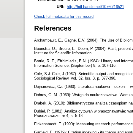
URI:
http://hdl.handle.net/10760/16521
Check full metadata for this record
References
Archambault, É., Gagné, É.V. (2004): The Use of Bibliom
Boonstra, O., Breure, L., Doorn, P. (2004): Past, present
Institute for Scientific Information.
Bottle, R. T., Efthimiadis, E.N. (1984): Library and inform
Information Science, (September) 9, p. 107-116.
Cole, S & Cole, J (1967): Scientific output and recogniti
Sociological Review, Vol. 32, Iss. 3, p. 377-390.
Dejnarowicz, Cz. (1980): Literatura naukowa – uczeni 
Dobrov, G. M. (1969): Wstęp do naukoznawstwa. Wars
Drabek, A. (2010): Bibliometryczna analiza czasopism n
Dubiel, P. (1981): Analiza cytowań w prasoznawstwie: 
Prasoznawcze, nr 4, s. 5-18.
Finkenstaedt, T. (1990): Measuring research performance 
Garfield, E. (1979): Citation indexing - its theory and ap