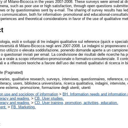
sity of Milano-Bicocca in the years 2007-2008. These surveys were aimed at 
mena, such as poor use or high satisfaction, through open questions submitted
iews or by questionnaires sent by e-mail. The sharing of survey results has le
en communication, both for information- promotional and educational-consultat
experiences and theoretical considerations in favor of the use of qualitative met
ct
gia, esiti e sviluppi di tre indagini qualitative sul reference (quick e speciali
Università di Milano-Bicocca negli anni 2007-2008. Le indagini si proponevano di
arso utilizzo o elevata soddisfazione, ponendo domande aperte a un campione m
 o questionari inviati per email. La condivisione dei risultati delle ricerche ha p
a e orale a scopo informativo-promozionale o formativo-consulenziale. Il contr
i e a riflessioni teoriche a favore dell’uso dei metodi qualitativi di ricerca in b
cle (Paginated)
raries, qualitative research, surveys, interviews, questionnaires, reference,
iteracy, users, biblioteca universitaria, ricerca qualitativa, indagini, interviste,
e esterna, promozione, formazione degli utenti, utenti
on use and sociology of information
>
BH. Information needs and information 
teracy and reading.
>
CB. User studies.
teracy and reading.
>
CD. User training, promotion, activities, education.
ent.
>
FB. Marketing.
2