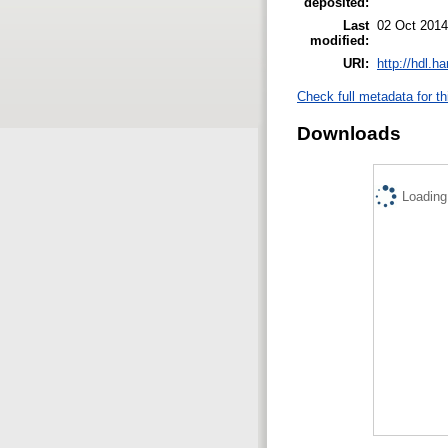
deposited:
Last
02 Oct 2014
modified:
URI:
http://hdl.h
Check full metadata for th
Downloads
Loading.