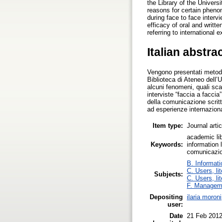
the Library of the Univer
reasons for certain pheno
during face to face interv
efficacy of oral and writt
referring to international 
Italian abstra
Vengono presentati metodolo
Biblioteca di Ateneo dell’
alcuni fenomeni, quali sc
interviste “faccia a faccia”
della comunicazione scritt
ad esperienze internazional
Item type:
Journal arti
academic lib
Keywords:
information l
comunicazion
B. Informati
C. Users, li
Subjects:
C. Users, li
F. Managem
Depositing
ilaria moroni
user:
Date
21 Feb 201