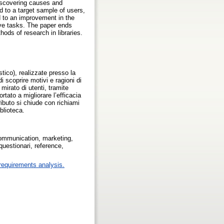
discovering causes and
 to a target sample of users,
d to an improvement in the
ive tasks. The paper ends
hods of research in libraries.
stico), realizzate presso la
 scoprire motivi e ragioni di
irato di utenti, tramite
ortato a migliorare l’efficacia
ibuto si chiude con richiami
iblioteca.
 communication, marketing,
 questionari, reference,
requirements analysis.