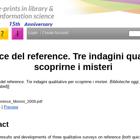
Login
Create Account
ce del reference. Tre indagini qua
scoprirne i misteri
del reference. Tre indagini qualitative per scoprirne i misteri.
Biblioteche oggi
ated)]
eference_Moroni_2009.pdf
)
|
Preview
act
esults and developments of three qualitative surveys on reference (both quic