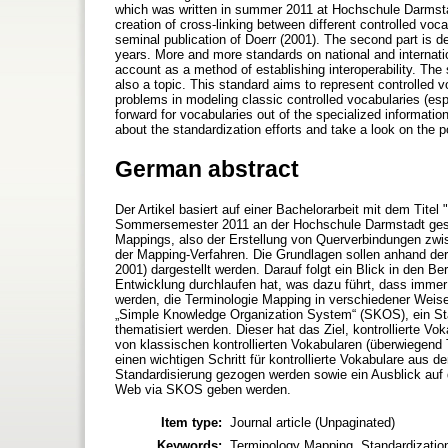
which was written in summer 2011 at Hochschule Darmstad
creation of cross-linking between different controlled vo
seminal publication of Doerr (2001). The second part is d
years. More and more standards on national and internati
account as a method of establishing interoperability. T
also a topic. This standard aims to represent controlled 
problems in modeling classic controlled vocabularies (es
forward for vocabularies out of the specialized informat
about the standardization efforts and take a look on the 
German abstract
Der Artikel basiert auf einer Bachelorarbeit mit dem Tite
Sommersemester 2011 an der Hochschule Darmstadt gesch
Mappings, also der Erstellung von Querverbindungen zwis
der Mapping-Verfahren. Die Grundlagen sollen anhand der
2001) dargestellt werden. Darauf folgt ein Blick in den Be
Entwicklung durchlaufen hat, was dazu führt, dass immer
werden, die Terminologie Mapping in verschiedener Weise 
„Simple Knowledge Organization System“ (SKOS), ein Sta
thematisiert werden. Dieser hat das Ziel, kontrollierte V
von klassischen kontrollierten Vokabularen (überwiegend
einen wichtigen Schritt für kontrollierte Vokabulare aus 
Standardisierung gezogen werden sowie ein Ausblick auf
Web via SKOS geben werden.
Item type:
Journal article (Unpaginated)
Keywords:
Terminology Mapping, Standardization