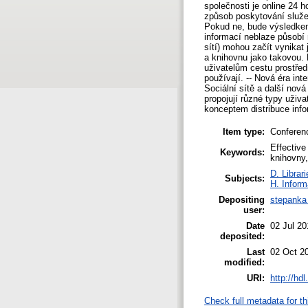
společnosti je online 24 
způsob poskytování služe
Pokud ne, bude výsledkem 
informací neblaze působí
sítí) mohou začít vynikat
a knihovnu jako takovou. M
uživatelům cestu prostředn
používají. -- Nová éra int
Sociální sítě a další nová
propojují různé typy uživ
konceptem distribuce infor
Item type:
Conferen
Effective 
Keywords:
knihovny,
D. Librar
Subjects:
H. Inform
Depositing
stepanka
user:
Date
02 Jul 20
deposited:
Last
02 Oct 2
modified:
URI:
http://hd
Check full metadata for th