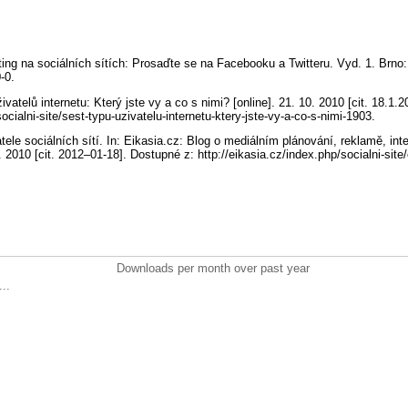
ng na sociálních sítích: Prosaďte se na Facebooku a Twitteru. Vyd. 1. Brno
0-0.
atelů internetu: Který jste vy a co s nimi? [online]. 21. 10. 2010 [cit. 18.1.
socialni-site/sest-typu-uzivatelu-internetu-ktery-jste-vy-a-co-s-nimi-1903.
ele sociálních sítí. In: Eikasia.cz: Blog o mediálním plánování, reklamě, inte
. 2010 [cit. 2012–01-18]. Dostupné z: http://eikasia.cz/index.php/socialni-site/
Downloads per month over past year
..