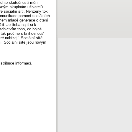
těchto skutečností mění
ávným skupinám uživatelů.
 sociální síti. Neřízený tok
komunikace pomocí sociálních
ájmem mladé generace o čtení
t. Je třeba najít si k
řednictvím toho, co hojně
, tak proč ne s knihovnou?
ré nabízejí. Sociální sítě
i. Sociální sítě jsou novým
distribuce informací,