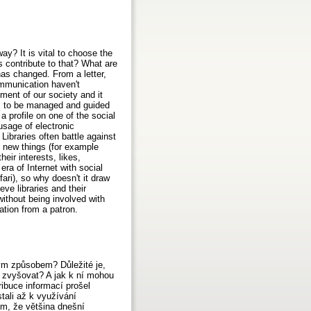
ay? It is vital to choose the
s contribute to that? What are
 has changed. From a letter,
ommunication haven't
pment of our society and it
has to be managed and guided
 a profile on one of the social
usage of electronic
ibraries often battle against
o new things (for example
heir interests, likes,
ra of Internet with social
ari), so why doesn't it draw
ve libraries and their
without being involved with
ation from a patron.
kým způsobem? Důležité je,
y zvyšovat? A jak k ní mohou
tribuce informací prošel
tali až k využívání
om, že většina dnešní