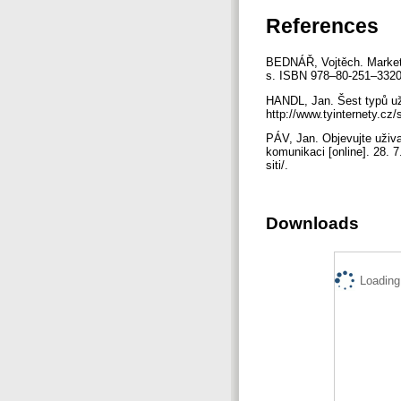
References
BEDNÁŘ, Vojtěch. Marketi
s. ISBN 978–80-251–332
HANDL, Jan. Šest typů uživ
http://www.tyinternety.cz/
PÁV, Jan. Objevujte uživat
komunikaci [online]. 28. 7
siti/.
Downloads
Loading.