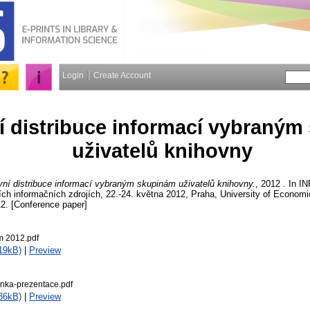
Login
Create Account
ní distribuce informací vybraný
uživatelů knihovny
vní distribuce informací vybraným skupinám uživatelů knihovny.
, 2012 . In 
ích informačních zdrojích, 22.-24. května 2012, Praha, University of Econo
2. [Conference paper]
m 2012.pdf
19kB)
|
Preview
nka-prezentace.pdf
36kB)
|
Preview