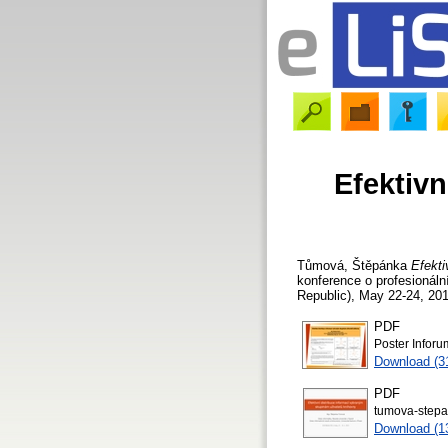
Efektiv
Tůmová, Štěpánka
Efekti
konference o profesionáln
Republic), May 22-24, 201
PDF
Poster Inforu
Download (3
PDF
tumova-stepa
Download (1