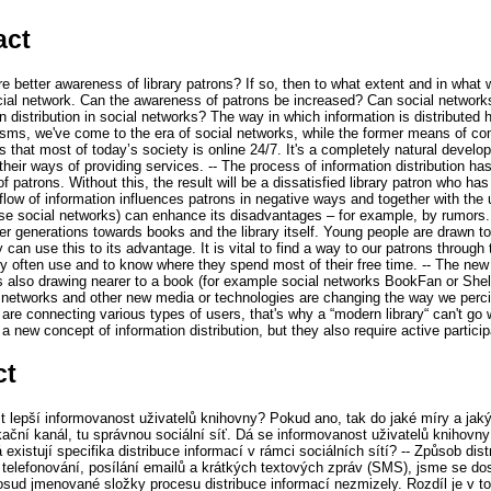
act
 better awareness of library patrons? If so, then to what extent and in what w
social network. Can the awareness of patrons be increased? Can social network
on distribution in social networks? The way in which information is distributed
 sms, we've come to the era of social networks, while the former means of c
s that most of today’s society is online 24/7. It's a completely natural develo
 their ways of providing services. -- The process of information distribution 
f patrons. Without this, the result will be a dissatisfied library patron who has
ow of information influences patrons in negative ways and together with the 
se social networks) can enhance its disadvantages – for example, by rumors. L
er generations towards books and the library itself. Young people are drawn t
can use this to its advantage. It is vital to find a way to our patrons through t
 often use and to know where they spend most of their free time. -- The new e
is also drawing nearer to a book (for example social networks BookFan or Shelf
l networks and other new media or technologies are changing the way we percie
are connecting various types of users, that's why a “modern library“ can't go 
a new concept of information distribution, but they also require active particip
ct
tit lepší informovanost uživatelů knihovny? Pokud ano, tak do jaké míry a ja
ační kanál, tu správnou sociální síť. Dá se informovanost uživatelů knihovn
á existují specifika distribuce informací v rámci sociálních sítí? -- Způsob dis
telefonování, posílání emailů a krátkých textových zpráv (SMS), jsme se dos
dosud jmenované složky procesu distribuce informací nezmizely. Rozdíl je v t