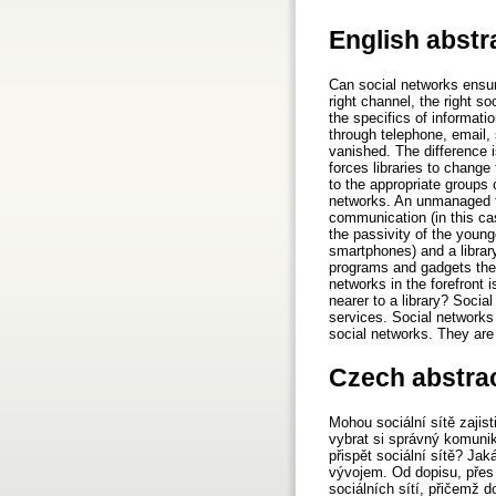
English abstr
Can social networks ensure
right channel, the right 
the specifics of informati
through telephone, email,
vanished. The difference i
forces libraries to change
to the appropriate groups o
networks. An unmanaged fl
communication (in this ca
the passivity of the young
smartphones) and a library 
programs and gadgets they
networks in the forefront 
nearer to a library? Socia
services. Social networks 
social networks. They are 
Czech abstra
Mohou sociální sítě zajis
vybrat si správný komunik
přispět sociální sítě? Jak
vývojem. Od dopisu, přes 
sociálních sítí, přičemž 