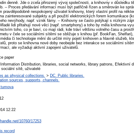
hodin denně. Jde o zcela přirozený vývoj společnosti, a knihovny v důsledku 
b. -- Proces předávání informací musí být patřičně řízen a směrován ke spr
pravděpodobně nespokojený uživatel knihovny, který vlastní profil na některé
 na zainteresované subjekty a při použití elektronických forem komunikace (
 jeho nevýhody, např. vznik fámy. -- Knihovny se často potýkají s nízkým z
ladé lidi přitahují nové věci (např. smartphony) a toho by měla knihovna využí
ictvím toho, co je baví, co mají rádi, kde tráví většinu volného času a prost
ernetu v čele se sociálními sítěmi se sbližuje s knihou (př. BookFan, Shelfari)
 média či technologie mění do určité míry pojetí knihoven a hlavně služeb, kte
atelů, proto se knihovna nové doby neobejde bez interakce se sociálními sítěm
mací, ale vyžaduji aktivní zapojení uživatelů.
ce paper
Information Distribution, libraries, social networks, library patrons, Efektivní 
 sociální sítě, uživatelé
ies as physical collections.
>
DC. Public libraries.
ation sources, supports, channels.
 tumova
12
014 12:22
l.handle.net/10760/17253
is record