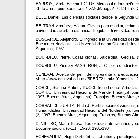
BARROS, María Helena T.C. De. Mercosul e formação em bi
<http://members.xoom.com/_XMCM/abgra/T-032.htm> [Co
BELL, Daniel. Las ciencias sociales desde la Segunda G
BELTRÁN Martínez, Héctor. Claves para esudiar, redactar 
universidad abierta a distancia. Bogotá : Universidad S
BOSCAROL, Alejandro. El ingreso a la universidad desde u
Encuentro Nacional: La Universidad como Objeto de Inves
Argentina, 1997
BOURDIEU, Pierre. Cosas dichas. Barcelona : Gedisa, 
BOURDIEU, Pierre y PASSERON, J. C. Los estudiantes y l
CENEVAL. Acerca del perfil del ingresante a la educación 
<http://www.ceneval.edu.mx/5PERF2.html> [Consulta : 2
CORDE, Susana Mabel y BUCCI, Irene Leonor. Articulación
SOVIUC. Universidad Nacional de Mar del Plata [cd room
1997, Buenos Aires, Argentina). Trabajos, Buenos Aires
CORRAL DE ZURITA, Nilda J. Perfil sociomotivacional, m
Humanidades. Universidad Nacional del Nordeste [cd roo
(2, 1997, Buenos Aires, Argentina). Trabajos, Buenos Air
DI VIETRO, María Teresa. Los estudios de Usuarios y su re
Documentación. (6-11) : 15-23. 1981-1984
ECHEVARRIA, Hugo Darío “et al”. Utopías y paradigmas de