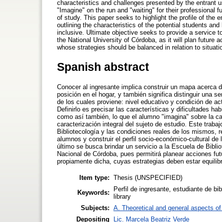
characteristics and challenges presented by the entrant u
"Imagine" on the run and "waiting" for their professional 
of study. This paper seeks to highlight the profile of the 
outlining the characteristics of the potential students an
inclusive. Ultimate objective seeks to provide a service t
the National University of Córdoba, as it will plan future a
whose strategies should be balanced in relation to situat
Spanish abstract
Conocer al ingresante implica construir un mapa acerca d
posición en el hogar, y también significa distinguir una s
de los cuales proviene: nivel educativo y condición de acti
Definirlo es precisar las características y dificultades h
como así también, lo que el alumno "imagina" sobre la carr
caracterización integral del sujeto de estudio. Este trabaj
Bibliotecología y las condiciones reales de los mismos, re
alumnos y construir el perfil socio-económico-cultural de
último se busca brindar un servicio a la Escuela de Bibli
Nacional de Córdoba, pues permitirá planear acciones fut
propiamente dicha, cuyas estrategias deben estar equilib
Item type:
Thesis (UNSPECIFIED)
Perfil de ingresante, estudiante de bib
Keywords:
library
Subjects:
A. Theoretical and general aspects of 
Depositing
Lic. Marcela Beatriz Verde