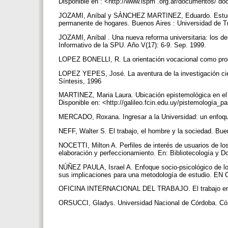
Disponible en : <http://www.ispm .org.ar/documentos/ d
JOZAMI, Aníbal y SÁNCHEZ MARTINEZ, Eduardo. Estudian
permanente de hogares. Buenos Aires : Universidad de T
JOZAMI, Aníbal . Una nueva reforma universitaria: los de
Informativo de la SPU. Año V(17): 6-9. Sep. 1999.
LOPEZ BONELLI, R. La orientación vocacional como pro
LOPEZ YEPES, José. La aventura de la investigación cientí
Síntesis, 1996
MARTINEZ, Maria Laura. Ubicación epistemológica en el p
Disponible en: <http://galileo.fcin.edu.uy/pistemología_
MERCADO, Roxana. Ingresar a la Universidad: un enfoque 
NEFF, Walter S. El trabajo, el hombre y la sociedad. Bue
NOCETTI, Milton A. Perfiles de interés de usuarios de los
elaboración y perfeccionamiento. En: Bibliotecología y 
NÚÑEZ PAULA, Israel A. Enfoque socio-psicológico de los
sus implicaciones para una metodología de estudio. EN C
OFICINA INTERNACIONAL DEL TRABAJO. El trabajo en el
ORSUCCI, Gladys. Universidad Nacional de Córdoba. Cór