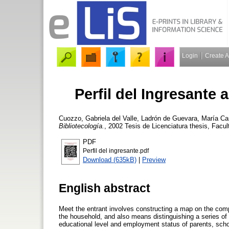
Login
Create 
Perfil del Ingresante 
Cuozzo, Gabriela del Valle
,
Ladrón de Guevara, María C
Bibliotecología.
, 2002 Tesis de Licenciatura thesis, Facu
PDF
Perfil del ingresante.pdf
Download (635kB)
|
Preview
English abstract
Meet the entrant involves constructing a map on the compo
the household, and also means distinguishing a series of 
educational level and employment status of parents, school