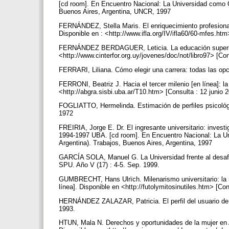
[cd room]. En Encuentro Nacional: La Universidad como Ob
Buenos Aires, Argentina, UNCR, 1997
FERNÁNDEZ, Stella Maris. El enriquecimiento profesional 
Disponible en : <http://www.ifla.org/IV/ifla60/60-mfes.ht
FERNÁNDEZ BERDAGUER, Leticia. La educación superior, lo
<http://www.cinterfor.org.uy/jovenes/doc/not/libro97> [Co
FERRARI, Liliana. Cómo elegir una carrera: todas las opc
FERRONI, Beatriz J. Hacia el tercer milenio [en línea]: 
<http://abgra.sisbi.uba.ar/T10.htm> [Consulta : 12 junio 
FOGLIATTO, Hermelinda. Estimación de perfiles psicológ
1972
FREIRIA, Jorge E. Dr. El ingresante universitario: invest
1994-1997 UBA. [cd room]. En Encuentro Nacional: La Un
Argentina). Trabajos, Buenos Aires, Argentina, 1997
GARCÍA SOLA, Manuel G. La Universidad frente al desafío
SPU. Año V (17) : 4-5. Sep. 1999.
GUMBRECHT, Hans Ulrïch. Milenarismo universitario: la r
línea]. Disponible en <http://futolymitosinutiles.htm> [Co
HERNÁNDEZ ZALAZAR, Patricia. El perfil del usuario de la
1993.
HTUN, Mala N. Derechos y oportunidades de la mujer en A