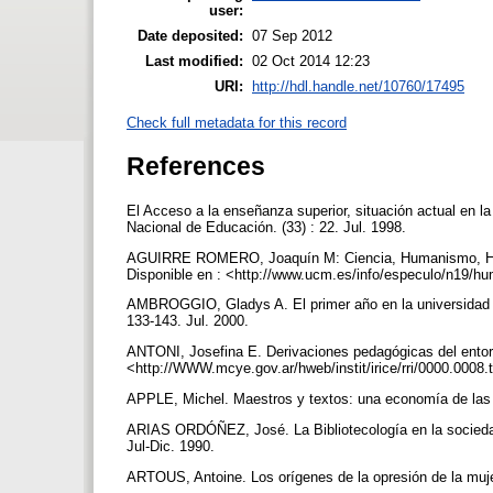
user:
Date deposited:
07 Sep 2012
Last modified:
02 Oct 2014 12:23
URI:
http://hdl.handle.net/10760/17495
Check full metadata for this record
References
El Acceso a la enseñanza superior, situación actual en la
Nacional de Educación. (33) : 22. Jul. 1998.
AGUIRRE ROMERO, Joaquín M: Ciencia, Humanismo, Huma
Disponible en : <http://www.ucm.es/info/especulo/n19/hu
AMBROGGIO, Gladys A. El primer año en la universidad y
133-143. Jul. 2000.
ANTONI, Josefina E. Derivaciones pedagógicas del entorno 
<http://WWW.mcye.gov.ar/hweb/instit/irice/rri/0000.0008.t
APPLE, Michel. Maestros y textos: una economía de las 
ARIAS ORDÓÑEZ, José. La Bibliotecología en la sociedad 
Jul-Dic. 1990.
ARTOUS, Antoine. Los orígenes de la opresión de la muj