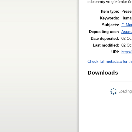
irdelenmiş ve çözümler öne
Item type:
Prese
Keywords:
Human
Subjects:
F. Ma
Depositing user:
Asum
Date deposited:
02 Oc
Last modified:
02 Oc
URI:
http:/
Check full metadata for th
Downloads
Loading.