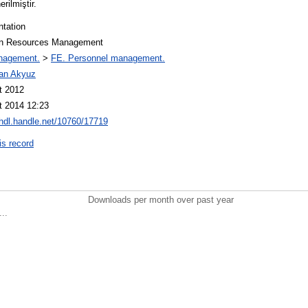
rilmiştir.
ntation
 Resources Management
nagement.
>
FE. Personnel management.
an Akyuz
t 2012
t 2014 12:23
/hdl.handle.net/10760/17719
is record
Downloads per month over past year
..