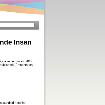
inde İnsan
üphanecilik Zirvesi 2012:
ublished) [Presentation]
onusundaki sorunları