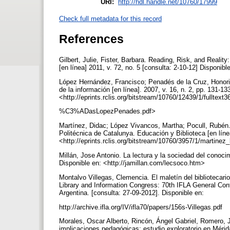
URI:
http://hdl.handle.net/10760/17999
Check full metadata for this record
References
Gilbert, Julie, Fister, Barbara. Reading, Risk, and Reali
[en línea] 2011, v. 72, no. 5 [consulta: 2-10-12] Disponibl
López Hernández, Francisco; Penadés de la Cruz, Honorio. 
de la información [en línea]. 2007, v. 16, n. 2, pp. 131-1
<http://eprints.rclis.org/bitstream/10760/12439/1/fulltext
%C3%ADasLopezPenades.pdf>
Martínez, Didac; López Vivancos, Martha; Pocull, Rubén. 
Politécnica de Catalunya. Educación y Biblioteca [en líne
<http://eprints.rclis.org/bitstream/10760/3957/1/martinez
Millán, Jose Antonio. La lectura y la sociedad del conocim
Disponible en: <http://jamillan.com/lecsoco.htm>
Montalvo Villegas, Clemencia. El maletín del bibliotecari
Library and Information Congress: 70th IFLA General Con
Argentina. [consulta: 27-09-2012]. Disponible en:
http://archive.ifla.org/IV/ifla70/papers/156s-Villegas.pdf
Morales, Oscar Alberto, Rincón, Ángel Gabriel, Romero, 
implicaciones pedagógicas: estudio exploratorio en Mérid