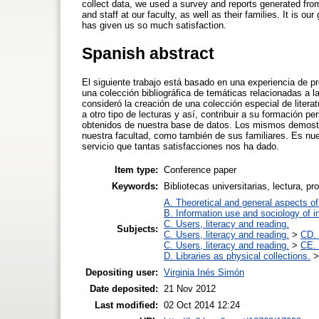
collect data, we used a survey and reports generated fr
and staff at our faculty, as well as their families. It is o
has given us so much satisfaction.
Spanish abstract
El siguiente trabajo está basado en una experiencia de pro
una colección bibliográfica de temáticas relacionadas a l
consideró la creación de una colección especial de literat
a otro tipo de lecturas y así, contribuir a su formación p
obtenidos de nuestra base de datos. Los mismos demostra
nuestra facultad, como también de sus familiares. Es nues
servicio que tantas satisfacciones nos ha dado.
Item type:
Conference paper
Keywords:
Bibliotecas universitarias, lectura, pr
A. Theoretical and general aspects of 
B. Information use and sociology of i
C. Users, literacy and reading.
Subjects:
C. Users, literacy and reading.
>
CD. 
C. Users, literacy and reading.
>
CE. 
D. Libraries as physical collections.
Depositing user:
Virginia Inés Simón
Date deposited:
21 Nov 2012
Last modified:
02 Oct 2014 12:24