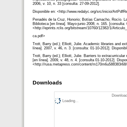
2006, v. 10, n. 33 [consulta: 27-09-2012].
Disponible en: <http://www.redalyc.org/src/inicio/Art
Penadés de la Cruz, Honorio; Botías Camacho, Rocío. La b
Biblioteca [en línea]. Mayo-junio 2008, n. 165. [consulta:
<http://eprints.rclis.org/bitstream/10760/12382/1/Articu
ca.pdf>
Trott, Barry (ed.); Elliott, Julie. Academic libraries and 
línea]. 2007, v. 46, n. 3. [consulta: 01-10-2012]. Dispon
Trott, Barry (ed.); Elliott, Julie. Barriers to extracurricu
[en línea]. 2009, v. 48, n. 4. [consulta 01-10-2012]. Dispo
<http://rusa.metapress.com/content/m170m6u588383r68/f
Downloads
Download
Loading...