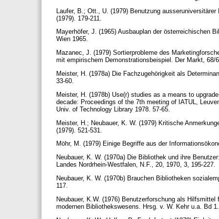
Laufer, B.; Ott., U. (1979) Benutzung ausseruniversitäre
(1979). 179-211.
Mayerhöfer, J. (1965) Ausbauplan der österreichischen Bi
Wien 1965.
Mazanec, J. (1979) Sortierprobleme des Marketingforscher
mit empirischem Demonstrationsbeispiel. Der Markt, 68/
Meister, H. (1978a) Die Fachzugehörigkeit als Determinan
33-60.
Meister, H. (1978b) Use(r) studies as a means to upgrade l
decade: Proceedings of the 7th meeting of IATUL, Leuven
Univ. of Technology Library 1978. 57-65.
Meister, H.; Neubauer, K. W. (1979) Kritische Anmerkung
(1979). 521-531.
Möhr, M. (1979) Einige Begriffe aus der Informationsöko
Neubauer, K. W. (1970a) Die Bibliothek und ihre Benutzer: 
Landes Nordrhein-Westfalen, N.F., 20, 1970, 3, 195-227.
Neubauer, K. W. (1970b) Brauchen Bibliotheken sozialempir
117.
Neubauer, K.W. (1976) Benutzerforschung als Hilfsmittel 
modernen Bibliothekswesens. Hrsg. v. W. Kehr u.a. Bd 1