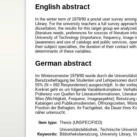
English abstract
In the winter term of 1979/80 a postal user survey amon
Library. For the university teachers a full survey approa
dissertation, the results for this target group are analyze
(literature needs, preferences for sources of literature in
University of Technology (importance, frequency, image is
(awareness and use of catalogs and public services, openi
their subject specialties, the duration of their contact wit
determinants of these variables.
German abstract
Im Wintersemester 1979/80 wurde durch die Universitätsb
Benutzerbefragung bei Studenten und Lehrpersonen durchg
55% (N = 692 Respondenten) ausgeschöpft. In der vorlieg
Konkret geht es um folgende Variablenkomplexe: Verhalt
Präferenz von Quellen für Literaturinformationen, Litera
Wien (Wichtigkeit, Frequenz, Imageaspekte); Benutzung 
Katalogen und Publikumsdiensten, Öffnungszeiten, Wüns
Position der Befragten, ihr Fachgebiet, die Dauer ihres 
näher untersucht.
Item type:
Thesis (UNSPECIFIED)
Universitätsbibliothek, Technische Universi
Keywords:
Bibliotheksbenutzung, University Library, Vi