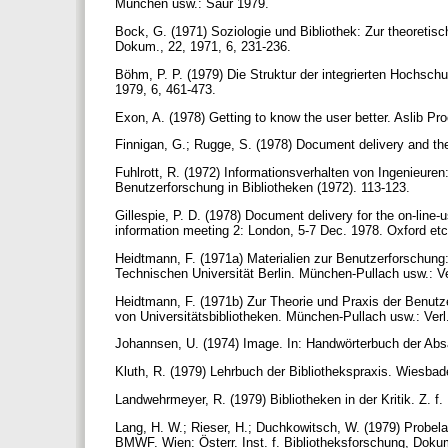
München usw.: Saur 1979.
Bock, G. (1971) Soziologie und Bibliothek: Zur theoretis
Dokum., 22, 1971, 6, 231-236.
Böhm, P. P. (1979) Die Struktur der integrierten Hochschulb
1979, 6, 461-473.
Exon, A. (1978) Getting to know the user better. Aslib Pr
Finnigan, G.; Rugge, S. (1978) Document delivery and the
Fuhlrott, R. (1972) Informationsverhalten von Ingenieuren
Benutzerforschung in Bibliotheken (1972). 113-123.
Gillespie, P. D. (1978) Document delivery for the on-line-u
information meeting 2: London, 5-7 Dec. 1978. Oxford etc
Heidtmann, F. (1971a) Materialien zur Benutzerforschung: 
Technischen Universität Berlin. München-Pullach usw.: 
Heidtmann, F. (1971b) Zur Theorie und Praxis der Benutz
von Universitätsbibliotheken. München-Pullach usw.: Ver
Johannsen, U. (1974) Image. In: Handwörterbuch der Absat
Kluth, R. (1979) Lehrbuch der Bibliothekspraxis. Wiesba
Landwehrmeyer, R. (1979) Bibliotheken in der Kritik. Z. f. 
Lang, H. W.; Rieser, H.; Duchkowitsch, W. (1979) Probe
BMWF. Wien: Österr. Inst. f. Bibliotheksforschung, Dok