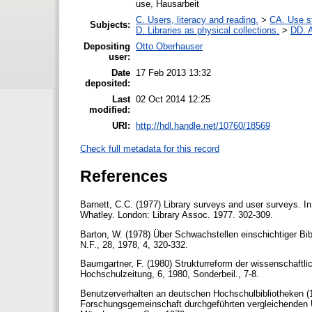
use, Hausarbeit
C. Users, literacy and reading.
>
CA. Use s
Subjects:
D. Libraries as physical collections.
>
DD. A
Depositing
Otto Oberhauser
user:
Date
17 Feb 2013 13:32
deposited:
Last
02 Oct 2014 12:25
modified:
URI:
http://hdl.handle.net/10760/18569
Check full metadata for this record
References
Barnett, C.C. (1977) Library surveys and user surveys. In:
Whatley. London: Library Assoc. 1977. 302-309.
Barton, W. (1978) Über Schwachstellen einschichtiger Bibl
N.F., 28, 1978, 4, 320-332.
Baumgartner, F. (1980) Strukturreform der wissenschaftli
Hochschulzeitung, 6, 1980, Sonderbeil., 7-8.
Benutzerverhalten an deutschen Hochschulbibliotheken (
Forschungsgemeinschaft durchgeführten vergleichenden Un