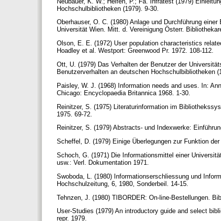
Neubauer, K. W.; Helfen, P.; Fa. Infratest (1979) Einlei
Hochschulbibliotheken (1979). 9-30.
Oberhauser, O. C. (1980) Anlage und Durchführung einer 
Universität Wien. Mitt. d. Vereinigung Österr. Bibliotheka
Olson, E. E. (1972) User population characteristics related 
Hoadley et al. Westport: Greenwood Pr. 1972. 108-112.
Ott, U. (1979) Das Verhalten der Benutzer der Universität
Benutzerverhalten an deutschen Hochschulbibliotheken (
Paisley, W. J. (1968) Information needs and uses. In: Ann
Chicago: Encyclopaedia Britannica 1968. 1-30.
Reinitzer, S. (1975) Literaturinformation im Bibliotheks
1975. 69-72.
Reinitzer, S. (1979) Abstracts- und Indexwerke: Einführun
Scheffel, D. (1979) Einige Überlegungen zur Funktion der H
Schoch, G. (1971) Die Informationsmittel einer Universit
usw.: Verl. Dokumentation 1971.
Swoboda, L. (1980) Informationserschliessung und Informat
Hochschulzeitung, 6, 1980, Sonderbeil. 14-15.
Tehnzen, J. (1980) TIBORDER: On-line-Bestellungen. Bibl
User-Studies (1979) An introductory guide and select bibl
repr. 1979.