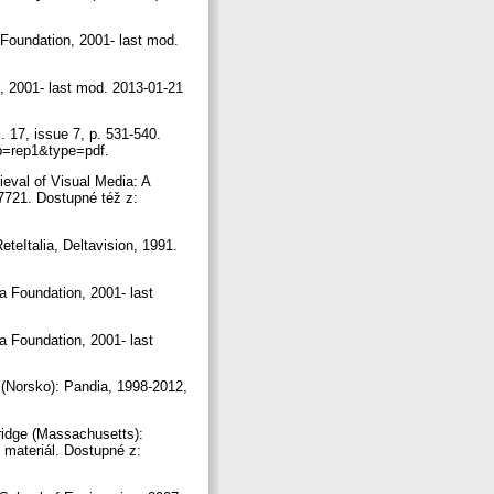
 Foundation, 2001- last mod.
n, 2001- last mod. 2013-01-21
 17, issue 7, p. 531-540.
ep=rep1&type=pdf.
val of Visual Media: A
-7721. Dostupné též z:
teItalia, Deltavision, 1991.
ia Foundation, 2001- last
ia Foundation, 2001- last
 (Norsko): Pandia, 1998-2012,
.
idge (Massachusetts):
ý materiál. Dostupné z: