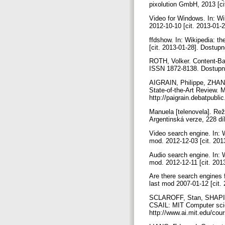
pixolution GmbH, 2013 [cit
Video for Windows. In: Wi
2012-10-10 [cit. 2013-01-
ffdshow. In: Wikipedia: th
[cit. 2013-01-28]. Dostup
ROTH, Volker. Content-Bas
ISSN 1872-8138. Dostupné
AIGRAIN, Philippe, ZHANG
State-of-the-Art Review. 
http://paigrain.debatpubl
Manuela [telenovela]. Rež
Argentinská verze, 228 dí
Video search engine. In: W
mod. 2012-12-03 [cit. 201
Audio search engine. In: W
mod. 2012-12-11 [cit. 201
Are there search engines 
last mod 2007-01-12 [cit
SCLAROFF, Stan, SHAPIRO
CSAIL: MIT Computer scien
http://www.ai.mit.edu/cour