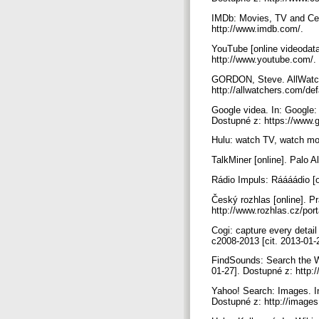
IMDb: Movies, TV and Cele
http://www.imdb.com/.
YouTube [online videodata
http://www.youtube.com/.
GORDON, Steve. AllWatche
http://allwatchers.com/de
Google videa. In: Google: 
Dostupné z: https://www.
Hulu: watch TV, watch mov
TalkMiner [online]. Palo A
Rádio Impuls: Ráááádio [o
Český rozhlas [online]. P
http://www.rozhlas.cz/port
Cogi: capture every detail
c2008-2013 [cit. 2013-01-
FindSounds: Search the We
01-27]. Dostupné z: http
Yahoo! Search: Images. In
Dostupné z: http://image