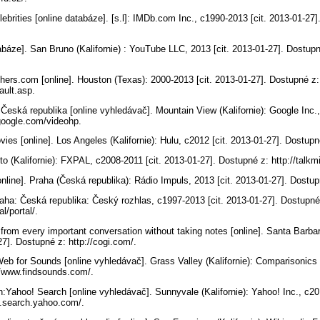
brities [online databáze]. [s.l]: IMDb.com Inc., c1990-2013 [cit. 2013-01-27]
báze]. San Bruno (Kalifornie) : YouTube LLC, 2013 [cit. 2013-01-27]. Dostupn
rs.com [online]. Houston (Texas): 2000-2013 [cit. 2013-01-27]. Dostupné z:
fault.asp.
Česká republika [online vyhledávač]. Mountain View (Kalifornie): Google Inc.,
google.com/videohp.
ies [online]. Los Angeles (Kalifornie): Hulu, c2012 [cit. 2013-01-27]. Dostup
lto (Kalifornie): FXPAL, c2008-2011 [cit. 2013-01-27]. Dostupné z: http://talk
nline]. Praha (Česká republika): Rádio Impuls, 2013 [cit. 2013-01-27]. Dostup
raha: Česká republika: Český rozhlas, c1997-2013 [cit. 2013-01-27]. Dostupné
al/portal/.
 from every important conversation without taking notes [online]. Santa Barbara
27]. Dostupné z: http://cogi.com/.
b for Sounds [online vyhledávač]. Grass Valley (Kalifornie): Comparisonics C
://www.findsounds.com/.
:Yahoo! Search [online vyhledávač]. Sunnyvale (Kalifornie): Yahoo! Inc., c201
s.search.yahoo.com/.