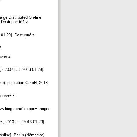
rge Distributed On-line
 Dostupné též z:
-01-29]. Dostupné z:
/.
upné z:
, c2007 [cit. 2013-01-29].
cko): pixolution GmbH, 2013
stupné z:
/www.bing.com/?scope=images.
., 2013 [cit. 2013-01-29].
[online]. Berlin (Německo):