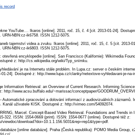
is record
e YouTube.... Ikaros [online]. 2011, roč. 15, č. 4 [cit. 2013-01-24]. Dostupn
58. URN-NBN:cz-ik6758. ISSN 1212-5075.
eb tajemství videa a zvuku. Ikaros [online]. 2011, roč. 15, č. 5 [cit. 2013-0
03. URN-NBN:cz-ik6803. ISSN 1212-5075.
: otevřená encyklopedie [online]. San Francisco (Kalifornie): Wikimedia Found
Dostupné z: http://cs.wikipedia.org/wiki/Typ_snímku.
ledávání je na Internetu stále problém. In Lupa.cz: server o českém internetu
13-01-24]. Dostupné z: http://www.lupa.cz/clanky/netextove-vyhledavani-je-na-
nformation Retrieval: an Overview of Current Research. Informing Science. 
ž z: http://www.acsu.buffalo.edu/~marissac/conceptpaper/GOODRUM_OVERV
 Automatické zpracování a dolování informací z audiovizuálních záznamů. In
06. Kanál uživatele KISK. Dostupné z: http://vimeo.com/54092074.
NG, Marcel. Concept-Based Video Retrieval. Foundations and Trends in Info
215-322. ISSN: 1554-0669 (print). ISSN: 1554-0677 (online). Dostupné též z:
.edu/viewdoc/download?doi=10.1.1.156.5031&rep=rep1&type=pdf.
databáze [online databáze]. Praha (Česká republika): POMO Media Group, c2
fd.cz/.