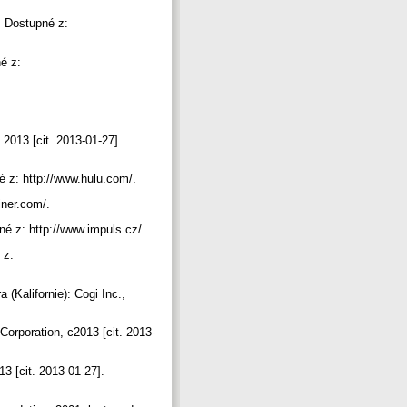
. Dostupné z:
é z:
 2013 [cit. 2013-01-27].
né z: http://www.hulu.com/.
miner.com/.
né z: http://www.impuls.cz/.
 z:
 (Kalifornie): Cogi Inc.,
orporation, c2013 [cit. 2013-
3 [cit. 2013-01-27].