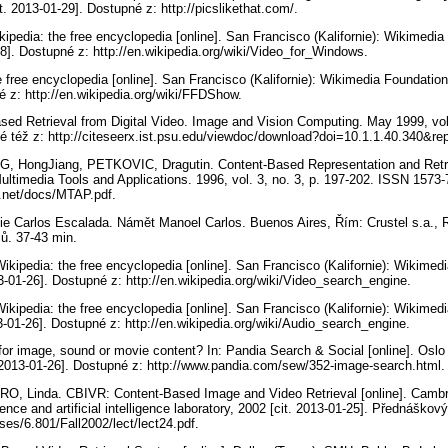
. 2013-01-29]. Dostupné z: http://picslikethat.com/.
kipedia: the free encyclopedia [online]. San Francisco (Kalifornie): Wikimedia
28]. Dostupné z: http://en.wikipedia.org/wiki/Video_for_Windows.
e free encyclopedia [online]. San Francisco (Kalifornie): Wikimedia Foundatio
né z: http://en.wikipedia.org/wiki/FFDShow.
ed Retrieval from Digital Video. Image and Vision Computing. May 1999, vol.
 též z: http://citeseerx.ist.psu.edu/viewdoc/download?doi=10.1.1.40.340&r
, HongJiang, PETKOVIC, Dragutin. Content-Based Representation and Retrie
Multimedia Tools and Applications. 1996, vol. 3, no. 3, p. 197-202. ISSN 1573
ic.net/docs/MTAP.pdf.
ie Carlos Escalada. Námět Manoel Carlos. Buenos Aires, Řím: Crustel s.a., Re
lů. 37-43 min.
ikipedia: the free encyclopedia [online]. San Francisco (Kalifornie): Wikimed
3-01-26]. Dostupné z: http://en.wikipedia.org/wiki/Video_search_engine.
ikipedia: the free encyclopedia [online]. San Francisco (Kalifornie): Wikimed
3-01-26]. Dostupné z: http://en.wikipedia.org/wiki/Audio_search_engine.
for image, sound or movie content? In: Pandia Search & Social [online]. Oslo
. 2013-01-26]. Dostupné z: http://www.pandia.com/sew/352-image-search.html
, Linda. CBIVR: Content-Based Image and Video Retrieval [online]. Cambr
ce and artificial intelligence laboratory, 2002 [cit. 2013-01-25]. Přednáškov
ses/6.801/Fall2002/lect/lect24.pdf.