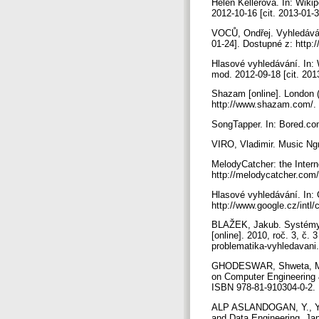
Helen Kellerová. In: Wiki
2012-10-16 [cit. 2013-01-3
VOCŮ, Ondřej. Vyhledávání
01-24]. Dostupné z: http
Hlasové vyhledávání. In: 
mod. 2012-09-18 [cit. 201
Shazam [online]. London (
http://www.shazam.com/.
SongTapper. In: Bored.com
VIRO, Vladimir. Music Ngra
MelodyCatcher: the Intern
http://melodycatcher.com
Hlasové vyhledávání. In: G
http://www.google.cz/intl
BLAŽEK, Jakub. Systémy vy
[online]. 2010, roč. 3, č.
problematika-vyhledavan
GHODESWAR, Shweta, MESH
on Computer Engineering 
ISBN 978-81-910304-0-2. 
ALP ASLANDOGAN, Y., YU,
and Data Engineering. Jan