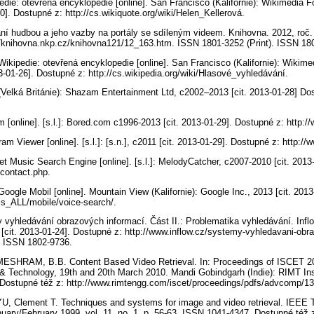
pedie: otevřená encyklopedie [online]. San Francisco (Kalifornie): Wikimedia F
0]. Dostupné z: http://cs.wikiquote.org/wiki/Helen_Kellerová.
 hudbou a jeho vazby na portály se sdíleným videem. Knihovna. 2012, roč. 23
://knihovna.nkp.cz/knihovna121/12_163.htm. ISSN 1801-3252 (Print). ISSN 18
Wikipedie: otevřená encyklopedie [online]. San Francisco (Kalifornie): Wikime
3-01-26]. Dostupné z: http://cs.wikipedia.org/wiki/Hlasové_vyhledávání.
Velká Británie): Shazam Entertainment Ltd, c2002–2013 [cit. 2013-01-28] Do
 [online]. [s.l.]: Bored.com c1996-2013 [cit. 2013-01-29]. Dostupné z: http:
m Viewer [online]. [s.l.]: [s.n.], c2011 [cit. 2013-01-29]. Dostupné z: http:
et Music Search Engine [online]. [s.l.]: MelodyCatcher, c2007-2010 [cit. 2013
/contact.php.
oogle Mobil [online]. Mountain View (Kalifornie): Google Inc., 2013 [cit. 201
/cs_ALL/mobile/voice-search/.
hledávání obrazových informací. Část II.: Problematika vyhledávání. Inflow
 3 [cit. 2013-01-24]. Dostupné z: http://www.inflow.cz/systemy-vyhledavani-obr
i. ISSN 1802-9736.
RAM, B.B. Content Based Video Retrieval. In: Proceedings of ISCET 20
& Technology, 19th and 20th March 2010. Mandi Gobindgarh (Indie): RIMT Inst
Dostupné též z: http://www.rimtengg.com/iscet/proceedings/pdfs/advcomp/13
 Clement T. Techniques and systems for image and video retrieval. IEEE 
uary/February 1999, vol. 11, no. 1, p. 56-63. ISSN 1041-4347. Dostupné též 