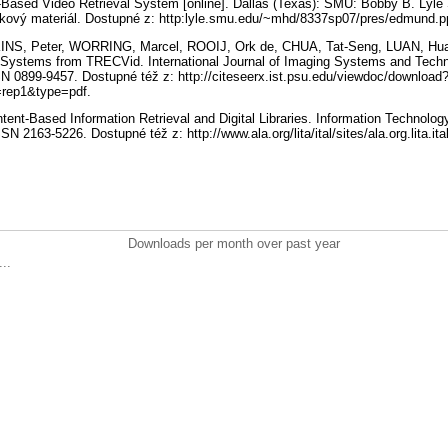
ased Video Retrieval System [online]. Dallas (Texas): SMU: Bobby B. Lyle 
áškový materiál. Dostupné z: http:lyle.smu.edu/~mhd/8337sp07/pres/edmund.p
NS, Peter, WORRING, Marcel, ROOIJ, Ork de, CHUA, Tat-Seng, LUAN, Hua
 Systems from TRECVid. International Journal of Imaging Systems and Techno
SN 0899-9457. Dostupné též z: http://citeseerx.ist.psu.edu/viewdoc/download
=rep1&type=pdf.
ent-Based Information Retrieval and Digital Libraries. Information Technolog
SSN 2163-5226. Dostupné též z: http://www.ala.org/lita/ital/sites/ala.org.lita.it
Downloads per month over past year
..