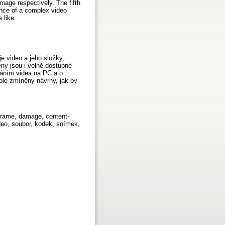
mage respectively. The fifth
ence of a complex video
 like.
e video a jeho složky,
veny jsou i volně dostupné
áváním videa na PC a o
ole zmíněny návrhy, jak by
, frame, damage, content-
ideo, soubor, kodek, snímek,