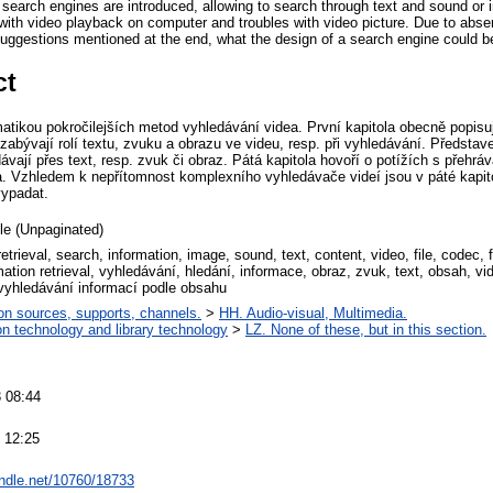
search engines are introduced, allowing to search through text and sound or i
with video playback on computer and troubles with video picture. Due to abs
suggestions mentioned at the end, what the design of a search engine could be
ct
tikou pokročilejších metod vyhledávání videa. První kapitola obecně popisuj
se zabývají rolí textu, zvuku a obrazu ve videu, resp. při vyhledávání. Předsta
ávají přes text, resp. zvuk či obraz. Pátá kapitola hovoří o potížích s přehr
a. Vzhledem k nepřítomnost komplexního vyhledávače videí jsou v páté kapit
ypadat.
cle (Unpaginated)
retrieval, search, information, image, sound, text, content, video, file, codec
ation retrieval, vyhledávání, hledání, informace, obraz, zvuk, text, obsah, v
vyhledávání informací podle obsahu
on sources, supports, channels.
>
HH. Audio-visual, Multimedia.
on technology and library technology
>
LZ. None of these, but in this section.
 08:44
 12:25
andle.net/10760/18733