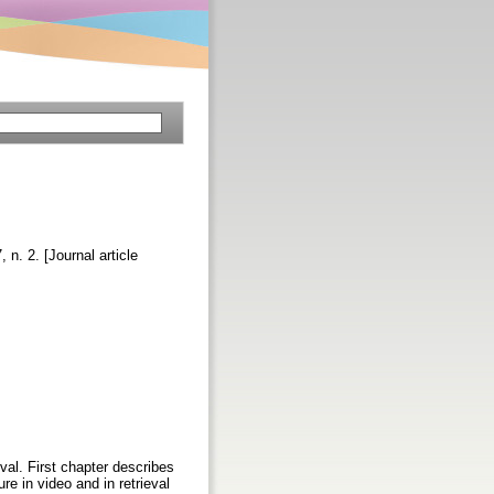
, n. 2. [Journal article
val. First chapter describes
re in video and in retrieval