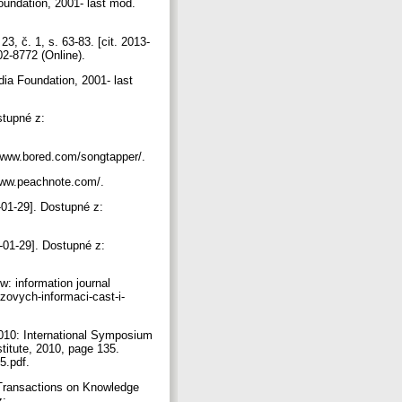
oundation, 2001- last mod.
, č. 1, s. 63-83. [cit. 2013-
02-8772 (Online).
dia Foundation, 2001- last
stupné z:
//www.bored.com/songtapper/.
//www.peachnote.com/.
-01-29]. Dostupné z:
3-01-29]. Dostupné z:
: information journal
azovych-informaci-cast-i-
10: International Symposium
itute, 2010, page 135.
5.pdf.
Transactions on Knowledge
z: