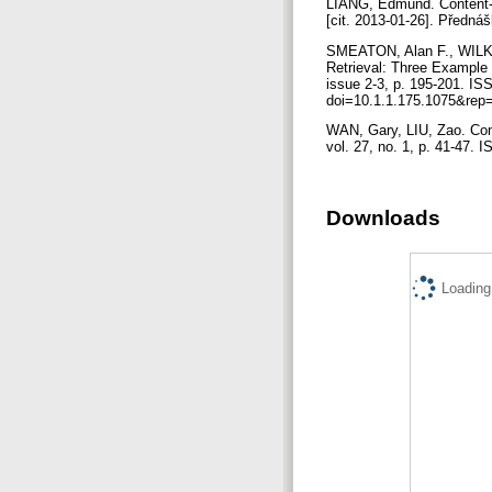
LIANG, Edmund. Content-B
[cit. 2013-01-26]. Předn
SMEATON, Alan F., WILKI
Retrieval: Three Example
issue 2-3, p. 195-201. IS
doi=10.1.1.175.1075&rep
WAN, Gary, LIU, Zao. Cont
vol. 27, no. 1, p. 41-47. I
Downloads
Loading.