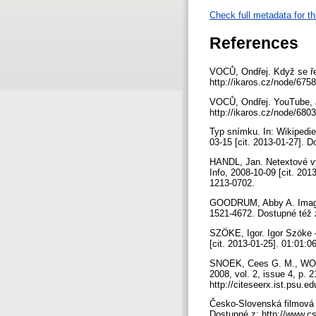
Check full metadata for th
References
VOCŮ, Ondřej. Když se řekn
http://ikaros.cz/node/67
VOCŮ, Ondřej. YouTube, an
http://ikaros.cz/node/68
Typ snímku. In: Wikipedie
03-15 [cit. 2013-01-27]. 
HANDL, Jan. Netextové vyh
Info, 2008-10-09 [cit. 20
1213-0702.
GOODRUM, Abby A. Image I
1521-4672. Dostupné té
SZÖKE, Igor. Igor Szöke –
[cit. 2013-01-25]. 01:01:
SNOEK, Cees G. M., WORRI
2008, vol. 2, issue 4, p. 
http://citeseerx.ist.psu
Česko-Slovenská filmová 
Dostupné z: http://www.cs