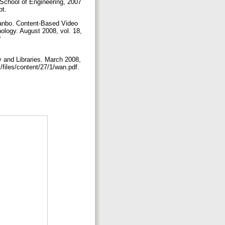
School of Engineering, 2007
pt.
nbo. Content-Based Video
logy. August 2008, vol. 18,
?
y and Libraries. March 2008,
al/files/content/27/1/wan.pdf.