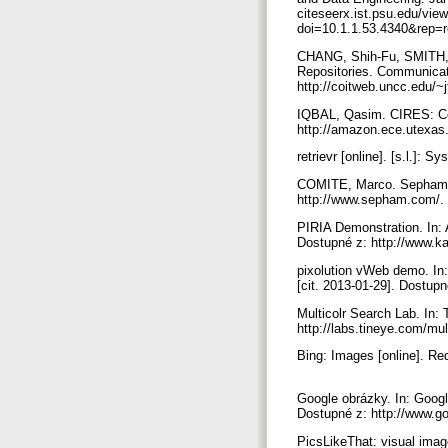
citeseerx.ist.psu.edu/
doi=10.1.1.53.4340&rep=
CHANG, Shih-Fu, SMITH, J
Repositories. Communicat
http://coitweb.uncc.edu/~
IQBAL, Qasim. CIRES: Cont
http://amazon.ece.utexas
retrievr [online]. [s.l.]: 
COMITE, Marco. Sepham: Se
http://www.sepham.com/.
PIRIA Demonstration. In: A
Dostupné z: http://www.ka
pixolution vWeb demo. In:
[cit. 2013-01-29]. Dostupn
Multicolr Search Lab. In: 
http://labs.tineye.com/mul
Bing: Images [online]. R
Google obrázky. In: Google
Dostupné z: http://www.g
PicsLikeThat: visual image