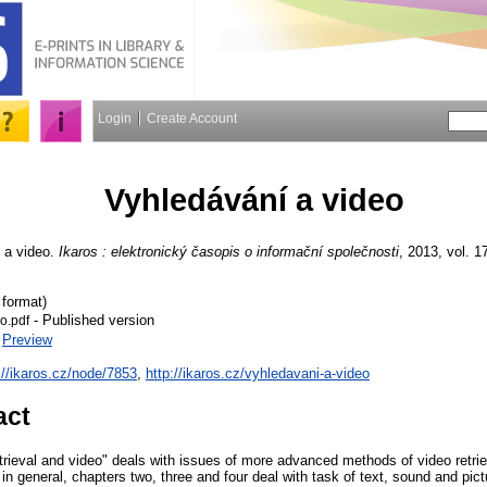
Login
Create Account
Vyhledávání a video
 a video.
Ikaros : elektronický časopis o informační společnosti
, 2013, vol. 17
 format)
- Published version
o.pdf
|
Preview
://ikaros.cz/node/7853
,
http://ikaros.cz/vyhledavani-a-video
act
etrieval and video" deals with issues of more advanced methods of video retrie
n general, chapters two, three and four deal with task of text, sound and pictu