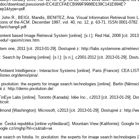
viewdoc/download;jsessionid=EC41ECFAECB999F9988D139C141E894E?
rep1&type=pdf.
ohn R., BEIGI, Mandis, BENITEZ, Ana. Visual Information Retrieval from La
ions of the ACM. December 1997, vol. 40, no. 12, p. 63-71. ISSN 0001-0782.
jfan/chang4.pdf.
ent based Image Retrieval System [online]. [s.l.]: Red Hat, 2008 [cit. 2013
.edu/~qasim/cires.htm.
System one, 2011 [cit. 2013-01-29]. Dostupné z: http://labs.systemone.at/retrievr
arch by Drawing [online]. [s.l.]: [s.n.], c2001-2012 [cit. 2013-01-29]. Dost
mbient Intelligence - Interactive Systems [online]. Paris (Francie): CEA LIST
listeo.org/demo/piria/.
 pixolution: the experts for image search technologies [online]. Berlin (Něme
é z: http://demo.pixolution.de/.
TinEye Labs [online]. Toronto (Kanada): Idée Inc., c2013 [cit. 2013-01-29]. Do
ticolr.
edmond (Washington): Microsoft, c2013 [cit. 2013-01-29]. Dostupné z: http:/
: Česká republika [online vyhledávač]. Mountain View (Kalifornie): Google Inc
oogle.cz/imghp?hl=cs&tab=wi.
 search on fotolia. In: pixolution: the experts for image search technologies 