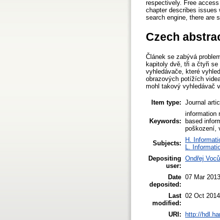
respectively. Free access 
chapter describes issues 
search engine, there are 
Czech abstra
Článek se zabývá problema
kapitoly dvě, tři a čtyři 
vyhledávače, které vyhled
obrazových potížích vide
mohl takový vyhledávač v
Item type:
Journal arti
information 
Keywords:
based inform
poškození, 
H. Informati
Subjects:
L. Informati
Depositing
Ondřej Voců
user:
Date
07 Mar 2013
deposited:
Last
02 Oct 2014
modified:
URI:
http://hdl.h