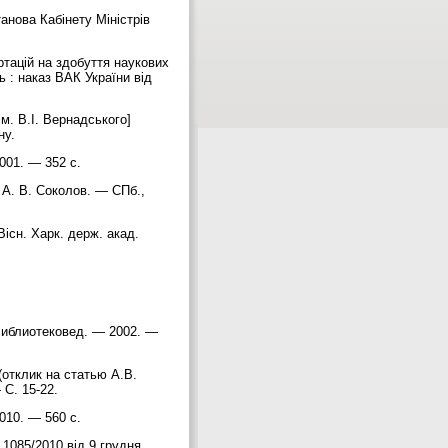
анова Кабінету Міністрів
ртацій на здобуття наукових
ь : наказ ВАК України від
ім. В.І. Вернадського]
ану.
2001. — 352 с.
 А. В. Соколов. — СПб.,
Вісн. Харк. держ. акад.
Библиотековед. — 2002. —
отклик на статью А.В.
 С. 15-22.
010. — 560 c.
1085/2010 від 9 грудня