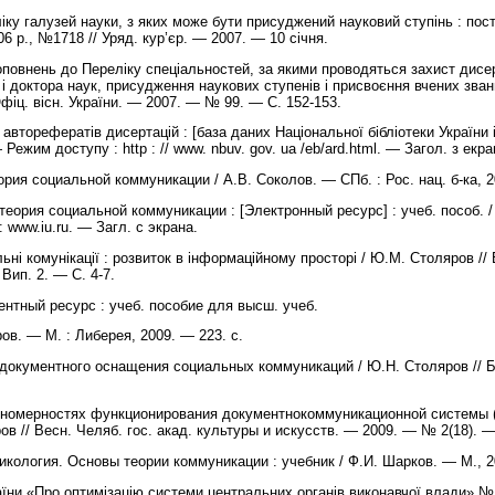
іку галузей науки, з яких може бути присуджений науковий ступінь : пост
06 р., №1718 // Уряд. кур’єр. — 2007. — 10 січня.
доповнень до Переліку спеціальностей, за якими проводяться захист дисе
 і доктора наук, присудження наукових ступенів і присвоєння вчених зван
Офіц. вісн. України. — 2007. — № 99. — С. 152-153.
 авторефератів дисертацій : [база даних Національної бібліотеки України 
Режим доступу : http : // www. nbuv. gov. ua /eb/ard.html. — Загол. з екр
ория социальной коммуникации / А.В. Соколов. — СПб. : Рос. нац. б-ка, 
теория социальной коммуникации : [Электронный ресурс] : учеб. пособ. /
 www.iu.ru. — Загл. с экрана.
ні комунікації : розвиток в інформаційному просторі / Ю.М. Столяров // 
 Вип. 2. — С. 4-7.
ентный ресурс : учеб. пособие для высш. учеб.
ов. — М. : Либерея, 2009. — 223. с.
 документного оснащения социальных коммуникаций / Ю.Н. Столяров // 
ономерностях функционирования документнокоммуникационной системы (
ов // Весн. Челяб. гос. акад. культуры и искусств. — 2009. — № 2(18). —
икология. Основы теории коммуникации : учебник / Ф.И. Шарков. — М., 2
аїни «Про оптимізацію системи центральних органів виконавчої влади» № 