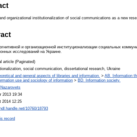
act
and organizational institutionalization of social communications as a new rese
ract
огнитивной и организационной институционализации социальных коммуни
онных исследований на Украине.
l article (Paginated)
utionalization, social communication, dissertational research, Ukraine
oretical and general aspects of libraries and information.
>
AB. Information th
ormation use and sociology of information
>
BD. Information society.
i Nazarovets
r 2013 19:34
t 2014 12:25
/hdl.handle.net/10760/18793
is record