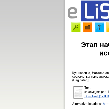
Этап н
ис
Кушнаренко, Наталья
a
социальных коммуникац
(Paginated)]
Text
- 
solanyk_ntb.pdf
Download (121kB
Alternative locations:
http