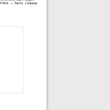
4.html. — Загол. з екрану.