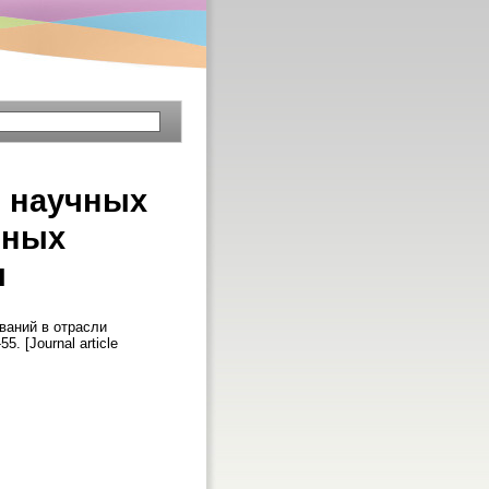
и научных
ьных
ы
ваний в отрасли
-55. [Journal article