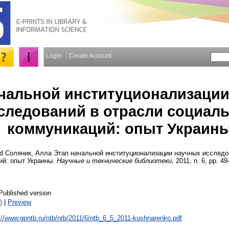
Login
Create Account
ачальной институционализаци
следований в отрасли социал
коммуникаций: опыт Украин
nd
Соляник, Алла
Этап начальной институционализации научных исследо
ий: опыт Украины.
Научные и технические библиотеки
, 2011, n. 6, pp. 49
Published version
)
|
Preview
://www.gpntb.ru/ntb/ntb/2011/6/ntb_6_5_2011-kushnarenko.pdf