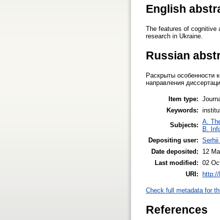
English abstr
The features of cognitive 
research in Ukraine.
Russian abst
Раскрыты особенности к
направления диссертаци
Item type:
Journa
Keywords:
instit
A. The
Subjects:
B. Inf
Depositing user:
Serhi
Date deposited:
12 Ma
Last modified:
02 Oc
URI:
http:/
Check full metadata for th
References