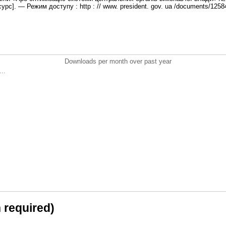
урс]. — Режим доступу : http : // www. president. gov. ua /documents/1258
Downloads per month over past year
..
n required)