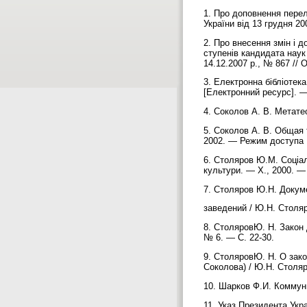
1. Про доповнення перел
України від 13 грудня 20
2. Про внесення змін і 
ступенів кандидата наук
14.12.2007 р., № 867 // 
3. Електронна бібліотека
[Електронний ресурс]. — 
4. Соколов А. В. Метате
5. Соколов А. В. Общая 
2002. — Режим доступа :
6. Cтоляров Ю.М. Соціаль
культури. — Х., 2000. —
7. Столяров Ю.Н. Докум
заведений / Ю.Н. Столяр
8. СтоляровЮ. Н. Закон
№ 6. — С. 22-30.
9. СтоляровЮ. Н. О зак
Соколова) / Ю.Н. Столяр
10. Шарков Ф.И. Коммун
11. Указ Президента Укр