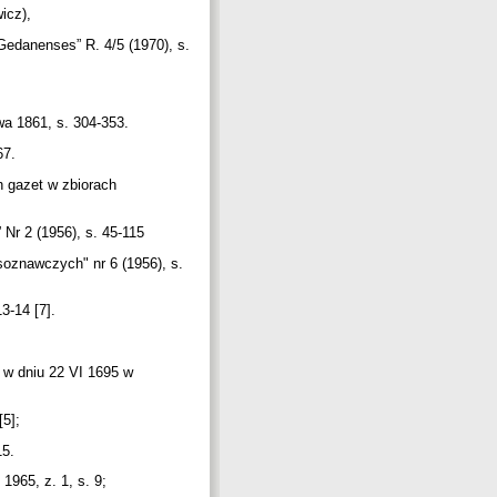
wicz),
Gedanenses” R. 4/5 (1970), s.
wa 1861, s. 304-353.
567.
h gazet w zbiorach
Nr 2 (1956), s. 45-115
oznawczych" nr 6 (1956), s.
13-14 [7].
 w dniu 22 VI 1695 w
[5];
15.
 1965, z. 1, s. 9;