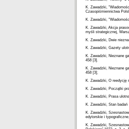
K. Zawadzki, "Wiadomości
Czasopiśmiennictwa Polski
K. Zawadzki, "Wiadomości
K. Zawadzki, Akcja prasow
myśli strategicznej, Wars
K. Zawadzki, Dwie nieznan
K. Zawadzki, Gazety ulotn
K. Zawadzki, Nieznane gaz
458 [3].
K. Zawadzki, Nieznane gaz
458 [3];
K. Zawadzki, O reedycję s
K. Zawadzki, Początki pra
K. Zawadzki, Prasa ulotn
K. Zawadzki, Stan badań n
K. Zawadzki, Szesnastowie
edytorskie i typograficzne
K. Zawadzki, Szesnastowie