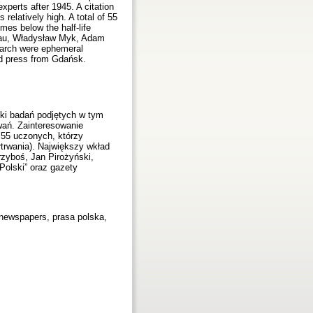
xperts after 1945. A citation
 relatively high. A total of 55
imes below the half-life
nkau, Władysław Myk, Adam
earch were ephemeral
nd press from Gdańsk.
iki badań podjętych w tym
wań. Zainteresowanie
 55 uczonych, którzy
łtrwania). Największy wkład
zyboś, Jan Pirożyński,
Polski” oraz gazety
 newspapers, prasa polska,