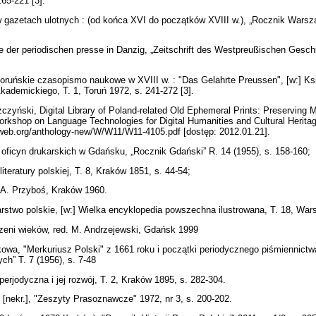
165-221 [3].
gazetach ulotnych : (od końca XVI do początków XVIII w.), „Rocznik Warszaw
 der periodischen presse in Danzig, „Zeitschrift des Westpreußischen Geschic
oruńskie czasopismo naukowe w XVIII w. : "Das Gelahrte Preussen", [w:] Ks
ademickiego, T. 1, Toruń 1972, s. 241-272 [3].
yński, Digital Library of Poland-related Old Ephemeral Prints: Preserving Mul
orkshop on Language Technologies for Digital Humanities and Cultural Heritag
aclweb.org/anthology-new/W/W11/W11-4105.pdf [dostęp: 2012.01.21].
 oficyn drukarskich w Gdańsku, „Rocznik Gdański” R. 14 (1955), s. 158-160;
iteratury polskiej, T. 8, Kraków 1851, s. 44-54;
. A. Przyboś, Kraków 1960.
arstwo polskie, [w:] Wielka encyklopedia powszechna ilustrowana, T. 18, Wa
zeni wieków, red. M. Andrzejewski, Gdańsk 1999
wa, "Merkuriusz Polski" z 1661 roku i początki periodycznego piśmiennictw
ch” T. 7 (1956), s. 7-48
perjodyczna i jej rozwój, T. 2, Kraków 1895, s. 282-304.
 [nekr.], "Zeszyty Prasoznawcze" 1972, nr 3, s. 200-202.