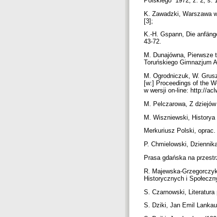
Polskiego” 1972, z. 2, s. 
K. Zawadzki, Warszawa w 
[3];
K.-H. Gspann, Die anfänge
43-72.
M. Dunajówna, Pierwsze t
Toruńskiego Gimnazjum Ak
M. Ogrodniczuk, W. Gruszcz
[w:] Proceedings of the W
w wersji on-line: http://
M. Pelczarowa, Z dziejów
M. Wiszniewski, Historya l
Merkuriusz Polski, oprac
P. Chmielowski, Dziennik
Prasa gdańska na przestr
R. Majewska-Grzegorczyko
Historycznych i Społeczny
S. Czarnowski, Literatura 
S. Dziki, Jan Emil Lankau