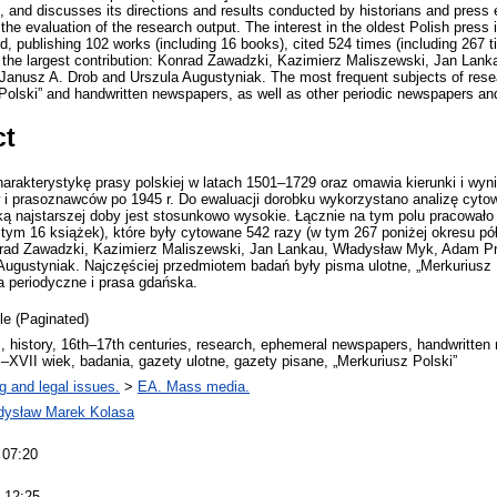
 and discusses its directions and results conducted by historians and press e
the evaluation of the research output. The interest in the oldest Polish press is
ld, publishing 102 works (including 16 books), cited 524 times (including 267 t
ad the largest contribution: Konrad Zawadzki, Kazimierz Maliszewski, Jan La
 Janusz A. Drob and Urszula Augustyniak. The most frequent subjects of res
 Polski” and handwritten newspapers, as well as other periodic newspapers a
ct
harakterystykę prasy polskiej w latach 1501–1729 oraz omawia kierunki i wyn
w i prasoznawców po 1945 r. Do ewaluacji dorobku wykorzystano analizę cyto
ą najstarszej doby jest stosunkowo wysokie. Łącznie na tym polu pracowało
 tym 16 książek), które były cytowane 542 razy (w tym 267 poniżej okresu pó
rad Zawadzki, Kazimierz Maliszewski, Jan Lankau, Władysław Myk, Adam Pr
Augustyniak. Najczęściej przedmiotem badań były pisma ulotne, „Merkuriusz 
a periodyczne i prasa gdańska.
cle (Paginated)
s, history, 16th–17th centuries, research, ephemeral newspapers, handwritten
I–XVII wiek, badania, gazety ulotne, gazety pisane, „Merkuriusz Polski”
g and legal issues.
>
EA. Mass media.
dysław Marek Kolasa
 07:20
 12:25