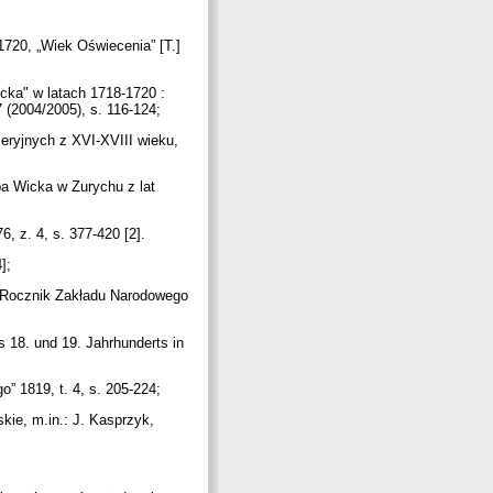
-1720, „Wiek Oświecenia” [T.]
cka" w latach 1718-1720 :
7 (2004/2005), s. 116-124;
seryjnych z XVI-XVIII wieku,
ba Wicka w Zurychu z lat
6, z. 4, s. 377-420 [2].
4];
, „Rocznik Zakładu Narodowego
s 18. und 19. Jahrhunderts in
” 1819, t. 4, s. 205-224;
kie, m.in.: J. Kasprzyk,