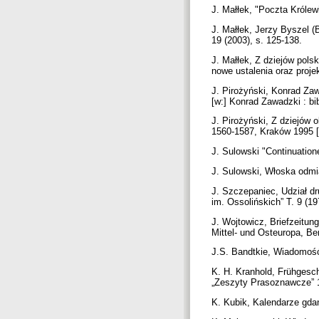
J. Małłek, "Poczta Króle
J. Małłek, Jerzy Byszel (
19 (2003), s. 125-138.
J. Małłek, Z dziejów pol
nowe ustalenia oraz proje
J. Pirożyński, Konrad Zaw
[w:] Konrad Zawadzki : bi
J. Pirożyński, Z dziejów 
1560-1587, Kraków 1995 
J. Sulowski "Continuation
J. Sulowski, Włoska odmi
J. Szczepaniec, Udział d
im. Ossolińskich” T. 9 (19
J. Wojtowicz, Briefzeitung
Mittel- und Osteuropa, Ber
J.S. Bandtkie, Wiadomość
K. H. Kranhold, Frühgesch
„Zeszyty Prasoznawcze” 1
K. Kubik, Kalendarze gdań