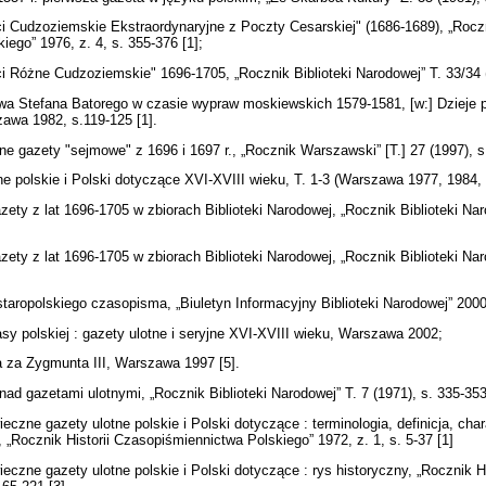
 Cudzoziemskie Ekstraordynaryjne z Poczty Cesarskiej" (1686-1689), „Roczni
ego” 1976, z. 4, s. 355-376 [1];
 Różne Cudzoziemskie" 1696-1705, „Rocznik Biblioteki Narodowej” T. 33/34 
a Stefana Batorego w czasie wypraw moskiewskich 1579-1581, [w:] Dzieje pol
zawa 1982, s.119-125 [1].
e gazety "sejmowe" z 1696 i 1697 r., „Rocznik Warszawski” [T.] 27 (1997), s
e polskie i Polski dotyczące XVI-XVIII wieku, T. 1-3 (Warszawa 1977, 1984,
ety z lat 1696-1705 w zbiorach Biblioteki Narodowej, „Rocznik Biblioteki Naro
ety z lat 1696-1705 w zbiorach Biblioteki Narodowej, „Rocznik Biblioteki Naro
taropolskiego czasopisma, „Biuletyn Informacyjny Biblioteki Narodowej” 2000,
sy polskiej : gazety ulotne i seryjne XVI-XVIII wieku, Warszawa 2002;
a za Zygmunta III, Warszawa 1997 [5].
ad gazetami ulotnymi, „Rocznik Biblioteki Narodowej” T. 7 (1971), s. 335-35
czne gazety ulotne polskie i Polski dotyczące : terminologia, definicja, cha
, „Rocznik Historii Czasopiśmiennictwa Polskiego” 1972, z. 1, s. 5-37 [1]
czne gazety ulotne polskie i Polski dotyczące : rys historyczny, „Rocznik H