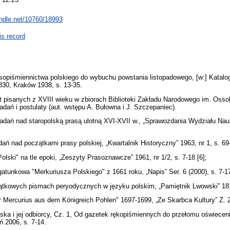
andle.net/10760/18993
is record
asopiśmiennictwa polskiego do wybuchu powstania listopadowego, [w:] Kata
1830, Kraków 1938, s. 13-35.
 pisanych z XVIII wieku w zbiorach Biblioteki Zakładu Narodowego im. Ossol
adań i postulaty (aut. wstępu A. Bułowna i J. Szczepaniec).
adań nad staropolską prasą ulotną XVI-XVII w., „Sprawozdania Wydziału Na
ań nad początkami prasy polskiej, „Kwartalnik Historyczny” 1963, nr 1, s. 69
olski" na tle epoki, „Zeszyty Prasoznawcze” 1961, nr 1/2, s. 7-18 [6];
 gatunkowa "Merkuriusza Polskiego" z 1661 roku, „Napis” Ser. 6 (2000), s. 7-1
ątkowych pismach peryodycznych w języku polskim, „Pamiętnik Lwowski” 1816,
 Mercurius aus dem Königreich Pohlen" 1697-1699, „Ze Skarbca Kultury” Z. 2
ka i jej odbiorcy, Cz. 1, Od gazetek rękopiśmiennych do przełomu oświecen
ń 2006, s. 7-14.