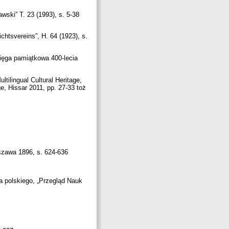
ski” T. 23 (1993), s. 5-38
htsvereins”, H. 64 (1923), s.
ięga pamiątkowa 400-lecia
tilingual Cultural Heritage,
e, Hissar 2011, pp. 27-33 toż
rszawa 1896, s. 624-636
a polskiego, „Przegląd Nauk