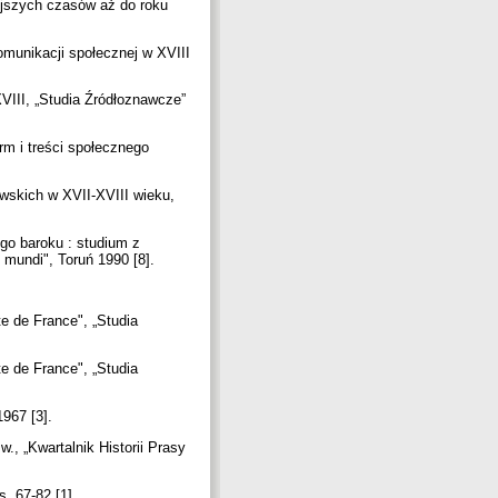
jszych czasów aż do roku
munikacji społecznej w XVIII
VIII, „Studia Źródłoznawcze”
rm i treści społecznego
wskich w XVII-XVIII wieku,
go baroku : studium z
 mundi", Toruń 1990 [8].
e de France", „Studia
e de France", „Studia
1967 [3].
., „Kwartalnik Historii Prasy
s. 67-82 [1].