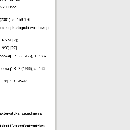
k Historii
(2001), s. 159-176;
skiej kartografii wojskowej i
. 63-74 [2];
 1990) [27]
dowej” R. 2 (1966), s. 433-
dowej” R. 2 (1966), s. 433-
 [nr] 3, s. 45-48.
3.
rakterystyka, zagadnienia
istorii Czasopiśmiennictwa