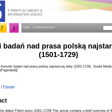
Login
Create Account
i badań nad prasa polską najsta
(1501-1729)
Kierunki badań nad prasa polską najstarszej doby (1501-1729).
Studia Medi
 (Paginated)]
)
|
Preview
act
 the oldest Polish press (1501–1729] This article contains a brief overview of 