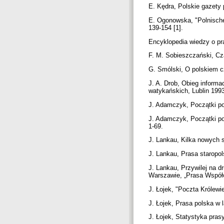
E. Kędra, Polskie gazety
E. Ogonowska, "Polnische 
139-154 [1].
Encyklopedia wiedzy o pr
F. M. Sobieszczański, Cz
G. Smólski, O polskiem cz
J. A. Drob, Obieg informa
watykańskich, Lublin 1993
J. Adamczyk, Początki po
J. Adamczyk, Początki po
1-69.
J. Lankau, Kilka nowych s
J. Lankau, Prasa staropol
J. Lankau, Przywilej na 
Warszawie, „Prasa Współc
J. Łojek, "Poczta Królewi
J. Łojek, Prasa polska w 
J. Łojek, Statystyka pras