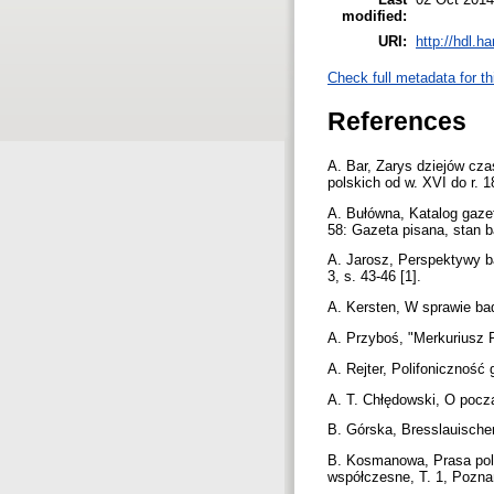
modified:
URI:
http://hdl.h
Check full metadata for th
References
A. Bar, Zarys dziejów cz
polskich od w. XVI do r. 
A. Bułówna, Katalog gazet
58: Gazeta pisana, stan b
A. Jarosz, Perspektywy b
3, s. 43-46 [1].
A. Kersten, W sprawie bad
A. Przyboś, "Merkuriusz P
A. Rejter, Polifoniczność
A. T. Chłędowski, O pocz
B. Górska, Bresslauischer
B. Kosmanowa, Prasa pols
współczesne, T. 1, Pozna