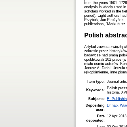
from the years 1501–1729,
analysis is widely used in 
scholars worked in the fie
period). Eight authors h
Przyboś, Jan Pirożyński,
publications, “Merkuriusz
Polish abstra
Artykuł zawiera zwięzłą c
zakresie przez historykó
badawcze nad prasą polsk
opublikowali 102 prace (w
miało ośmiu autorów: Kon
Janusz A. Drob i Urszula 
rękopiśmienne, inne pism
Item type:
Journal arti
Polish pres
Keywords:
historia, XV
Subjects:
E. Publishin
Depositing
Dr hab. Wła
user:
Date
12 Apr 2013
deposited:
Last
02 Oct 2014