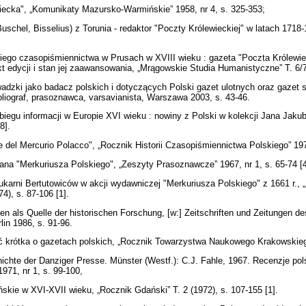
wiecka", „Komunikaty Mazursko-Warmińskie” 1958, nr 4, s. 325-353;
Buschel, Bisselius) z Torunia - redaktor "Poczty Królewieckiej" w latach 1718
skiego czasopiśmiennictwa w Prusach w XVIII wieku : gazeta "Poczta Królewie
kt edycji i stan jej zaawansowania, „Mrągowskie Studia Humanistyczne” T. 6/
adzki jako badacz polskich i dotyczących Polski gazet ulotnych oraz gazet 
bliograf, prasoznawca, varsavianista, Warszawa 2003, s. 43-46.
obiegu informacji w Europie XVI wieku : nowiny z Polski w kolekcji Jana Jaku
[8].
e del Mercurio Polacco", „Rocznik Historii Czasopiśmiennictwa Polskiego” 197
ana "Merkuriusza Polskiego", „Zeszyty Prasoznawcze” 1967, nr 1, s. 65-74 [
rukarni Bertutowiców w akcji wydawniczej "Merkuriusza Polskiego" z 1661 r.
74), s. 87-106 [1].
en als Quelle der historischen Forschung, [w:] Zeitschriften und Zeitungen de
lin 1986, s. 91-96.
 krótka o gazetach polskich, „Rocznik Towarzystwa Naukowego Krakowskiego
ichte der Danziger Presse. Münster (Westf.): C.J. Fahle, 1967. Recenzje pols
971, nr 1, s. 99-100,
skie w XVI-XVII wieku, „Rocznik Gdański” T. 2 (1972), s. 107-155 [1].