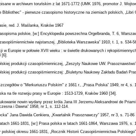
 pisane w archiwum toruńskim z lat 1671-1772 (UMK 1976, promotor J. Wojto
Bibliothec" - pierwsze czasopismo historyczne na ziemiach polskich, „Libri 
asie, red. J. Maślanka, Kraków 1967
asopisma polskie, [w:] Encyklopedia powszechna Orgelbranda, T. 6, Warsza
asopiśmiennictwie najstarszej, „Biblioteka Warszawska” 1910, t. 1, s. 534-
cji w Europie w połowie XVII wieku : w świetle drukowanych i rękopiśmiennyc
 [6].
lskiej produkcji czasopiśmienniczej, „Zeszyty Naukowe UW. Prasoznawstwo” 
lskiej produkcji czasopiśmienniczej: „Biuletynu Naukowy Zakładu Badań Pras
zczegółów o "Merkuriuszu Polskim" z 1661 r., „Prasa Polska” 1949, nr 4, s. 
ska na tle rozwoju prasy w Europie : 1513-1729, Kraków 1960 [34].
drukowanie nowin wydany przez króla Jana III Jerzemu Aleksandrowi de Priami
zesna i Dawna” 1958, nr 1, s. 112-114.
ecka" Jana Dawida Cenkiera, „Kwartalnik Prasoznawczy” 1957, nr 3, s. 71-86 
latach 1661-1831, [w:] Prasa polska w latach 1661-1864, Warszawa 1976, s. 
y polskiej okresu 1661-1831, „Rocznik Historii Czasopiśmiennictwa Polskiego”