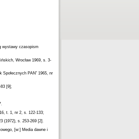
log wystawy czasopism
ińskich, Wrocław 1969, s. 3-
uk Społecznych PAN” 1965, nr
-83 [9];
7.
 t. 1, nr 2, s. 122-133;
3 (1972), s. 253-269 [2].
iowego, [w:] Media dawne i