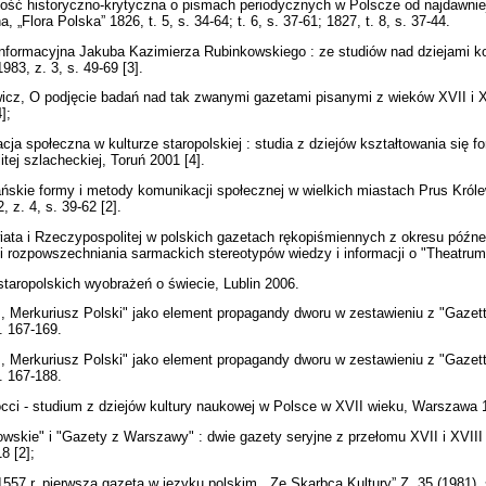
ość historyczno-krytyczna o pismach periodycznych w Polscze od najdawnie
 „Flora Polska” 1826, t. 5, s. 34-64; t. 6, s. 37-61; 1827, t. 8, s. 37-44.
informacyjna Jakuba Kazimierza Rubinkowskiego : ze studiów nad dziejami ko
1983, z. 3, s. 49-69 [3].
wicz, O podjęcie badań nad tak zwanymi gazetami pisanymi z wieków XVII i X
4];
ja społeczna w kulturze staropolskiej : studia z dziejów kształtowania się fo
ej szlacheckiej, Toruń 2001 [4].
ńskie formy i metody komunikacji społecznej w wielkich miastach Prus Króle
, z. 4, s. 39-62 [2].
iata i Rzeczypospolitej w polskich gazetach rękopiśmiennych z okresu późne
 i rozpowszechniania sarmackich stereotypów wiedzy i informacji o "Theatrum
staropolskich wyobrażeń o świecie, Lublin 2006.
, Merkuriusz Polski" jako element propagandy dworu w zestawieniu z "Gazett
s. 167-169.
, Merkuriusz Polski" jako element propagandy dworu w zestawieniu z "Gazett
s. 167-188.
occi - studium z dziejów kultury naukowej w Polsce w XVII wieku, Warszawa 
skie" i "Gazety z Warszawy" : dwie gazety seryjne z przełomu XVII i XVIII w
18 [2];
557 r. pierwsza gazeta w języku polskim, „Ze Skarbca Kultury” Z. 35 (1981), 