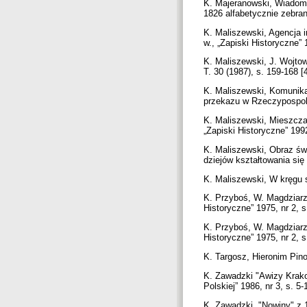
K. Majeranowski, Wiadom
1826 alfabetycznie zebrana,
K. Maliszewski, Agencja 
w., „Zapiski Historyczne” 
K. Maliszewski, J. Wojto
T. 30 (1987), s. 159-168 [
K. Maliszewski, Komunikac
przekazu w Rzeczypospolit
K. Maliszewski, Mieszcza
„Zapiski Historyczne” 1992
K. Maliszewski, Obraz św
dziejów kształtowania się
K. Maliszewski, W kręgu 
K. Przyboś, W. Magdziarz
Historyczne” 1975, nr 2, 
K. Przyboś, W. Magdziarz
Historyczne” 1975, nr 2, 
K. Targosz, Hieronim Pin
K. Zawadzki "Awizy Krakow
Polskiej” 1986, nr 3, s. 5-
K. Zawadzki, "Nowiny" z 1