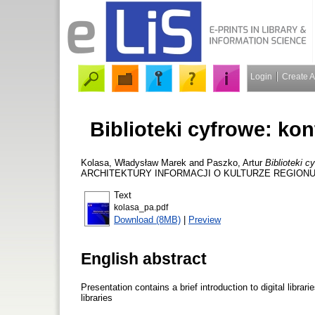
Login
Create 
Biblioteki cyfrowe: ko
Kolasa, Władysław Marek
and
Paszko, Artur
Biblioteki c
ARCHITEKTURY INFORMACJI O KULTURZE REGIONU, Gdań
Text
kolasa_pa.pdf
Download (8MB)
|
Preview
English abstract
Presentation contains a brief introduction to digital libra
libraries