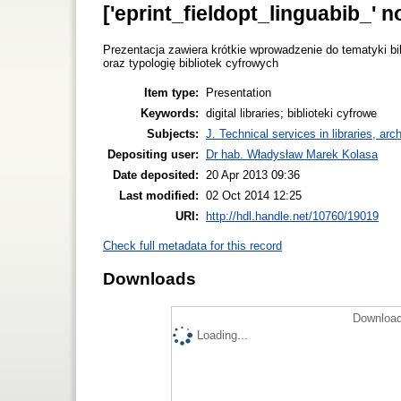
['eprint_fieldopt_linguabib_' n
Prezentacja zawiera krótkie wprowadzenie do tematyki b
oraz typologię bibliotek cyfrowych
Item type:
Presentation
Keywords:
digital libraries; biblioteki cyfrowe
Subjects:
J. Technical services in libraries, a
Depositing user:
Dr hab. Władysław Marek Kolasa
Date deposited:
20 Apr 2013 09:36
Last modified:
02 Oct 2014 12:25
URI:
http://hdl.handle.net/10760/19019
Check full metadata for this record
Downloads
Download
Loading...