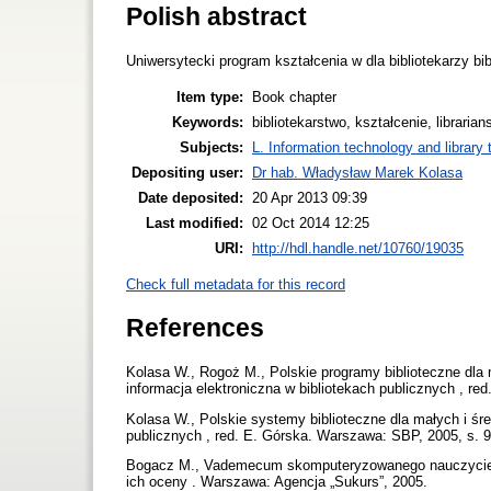
Polish abstract
Uniwersytecki program kształcenia w dla bibliotekarzy bib
Item type:
Book chapter
Keywords:
bibliotekarstwo, kształcenie, librarian
Subjects:
L. Information technology and library
Depositing user:
Dr hab. Władysław Marek Kolasa
Date deposited:
20 Apr 2013 09:39
Last modified:
02 Oct 2014 12:25
URI:
http://hdl.handle.net/10760/19035
Check full metadata for this record
References
Kolasa W., Rogoż M., Polskie programy biblioteczne dla m
informacja elektroniczna w bibliotekach publicznych , re
Kolasa W., Polskie systemy biblioteczne dla małych i śre
publicznych , red. E. Górska. Warszawa: SBP, 2005, s. 
Bogacz M., Vademecum skomputeryzowanego nauczyciela b
ich oceny . Warszawa: Agencja „Sukurs”, 2005.