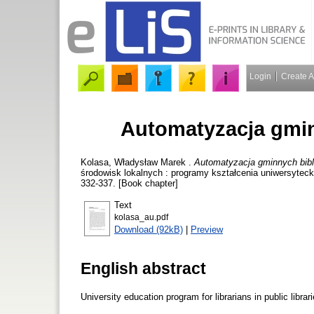
Login
Create 
Automatyzacja gmin
Kolasa, Władysław Marek
.
Automatyzacja gminnych bibl
środowisk lokalnych : programy kształcenia uniwersyteck
332-337. [Book chapter]
Text
kolasa_au.pdf
Download (92kB)
|
Preview
English abstract
University education program for librarians in public librar