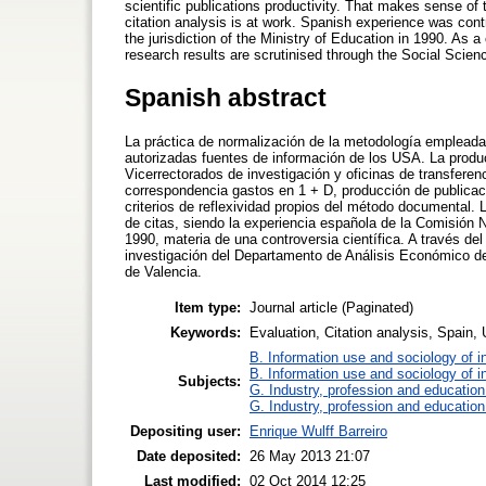
scientific publications productivity. That makes sense of
citation analysis is at work. Spanish experience was contr
the jurisdiction of the Ministry of Education in 1990. As
research results are scrutinised through the Social Scienc
Spanish abstract
La práctica de normalización de la metodología empleada 
autorizadas fuentes de información de los USA. La produc
Vicerrectorados de investigación y oficinas de transferen
correspondencia gastos en 1 + D, producción de publicaci
criterios de reflexividad propios del método documental. 
de citas, siendo la experiencia española de la Comisión N
1990, materia de una controversia científica. A través d
investigación del Departamento de Análisis Económico d
de Valencia.
Item type:
Journal article (Paginated)
Keywords:
Evaluation, Citation analysis, Spain, 
B. Information use and sociology of i
B. Information use and sociology of i
Subjects:
G. Industry, profession and education
G. Industry, profession and education
Depositing user:
Enrique Wulff Barreiro
Date deposited:
26 May 2013 21:07
Last modified:
02 Oct 2014 12:25