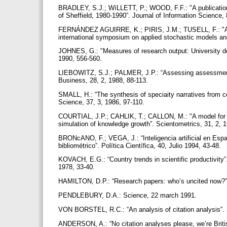
BRADLEY, S.J.; WíLLETT, P.; WOOD, F.F.: "A publication a
of Sheffield, 1980-1990”. Journal of Information Science,
FERNÁNDEZ AGUIRRE, K.; PIRIS, J.M.; TUSELL, F.: "An anal
international symposium on applied stochastic models an
JOHNES, G.: "Measures of research output: University d
1990, 556-560.
LIEBOWITZ, S.J.; PALMER, J.P.: “Assessing assessment
Business, 28, 2, 1988, 88-113.
SMALL, H.: “The synthesis of speciaity narratives from co
Science, 37, 3, 1986, 97-110.
COURTIAL, J.P.; CAHLIK, T.; CALLON, M.: "A model for so
simulation of knowledge growth”. Scientometrics, 31, 2, 
BRONcANO, F.; VEGA, J.: “Inteligencia artificial en Esp
bibliométrico”. Política Científica, 40, Julio 1994, 43-48.
KOVACH, E.G.: “Country trends in scientific productivity”.
1978, 33-40.
HAMILTON, D.P.: “Research papers: who’s uncited now?”.
PENDLEBURY, D.A.: Science, 22 march 1991.
VON BORSTEL, R.C.: “An analysis of citation analysis”.
ANDERSON, A.: “No citation analyses please, we’re Briti