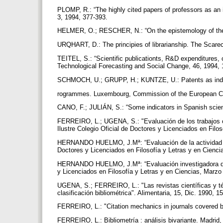
PLOMP, R.: “The highly cited papers of professors as an i
3, 1994, 377-393.
HELMER, O.; RESCHER, N.: “On the epistemology of the
URQHART, D.: The principies of librarianship. The Scar
TEITEL, S.: “Scientific publicationts, R&D expenditures, 
Technological Forecasting and Social Change, 46, 1994,
SCHMOCH, U.; GRUPP, H.; KUNTZE, U.: Patents as indica
rogrammes. Luxembourg, Commission of the European C
CANO, F.; JULIÁN, S.: “Some indicators in Spanish scient
FERREIRO, L.; UGENA, S.: "Evaluación de los trabajos cie
Ilustre Colegio Oficial de Doctores y Licenciados en Filos
HERNANDO HUELMO, J.Mª: “Evaluación de la actividad inve
Doctores y Licenciados en Filosofía y Letras y en Cienci
HERNANDO HUELMO, J.Mª: “Evaluación investigadora del pr
y Licenciados en Filosofía y Letras y en Ciencias, Marzo
UGENA, S.; FERREIRO, L.: "Las revistas científicas y téc
clasificación bibliométrica". Alimentaria, 15, Dic. 1990, 1
FERREIRO, L.: "Citation mechanics in journals covered by
FERREIRO, L.: Bibliometría : análisis bivariante. Madrid