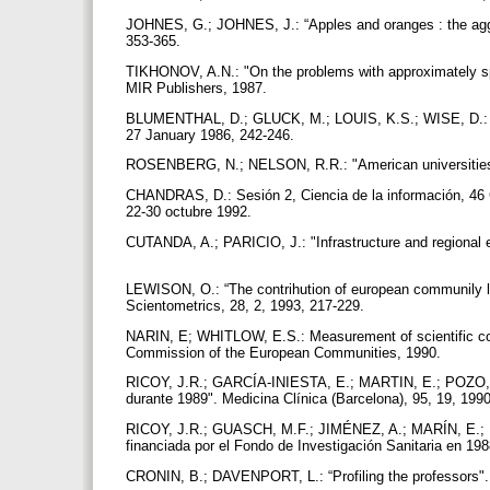
JOHNES, G.; JOHNES, J.: “Apples and oranges : the aggre
353-365.
TIKHONOV, A.N.: "On the problems with approximately spe
MIR Publishers, 1987.
BLUMENTHAL, D.; GLUCK, M.; LOUIS, K.S.; WISE, D.: “Ind
27 January 1986, 242-246.
ROSENBERG, N.; NELSON, R.R.: "American universities a
CHANDRAS, D.: Sesión 2, Ciencia de la información, 46 
22-30 octubre 1992.
CUTANDA, A.; PARICIO, J.: "Infrastructure and regional 
LEWISON, O.: “The contrihution of european communily le
Scientometrics, 28, 2, 1993, 217-229.
NARIN, E; WHITLOW, E.S.: Measurement of scientific coo
Commission of the European Communities, 1990.
RICOY, J.R.; GARCÍA-INIESTA, E.; MARTIN, E.; POZO, F.:
durante 1989". Medicina Clínica (Barcelona), 95, 19, 199
RICOY, J.R.; GUASCH, M.F.; JIMÉNEZ, A.; MARÍN, E.; ME
financiada por el Fondo de Investigación Sanitaria en 198
CRONIN, B.; DAVENPORT, L.: “Profiling the professors". 