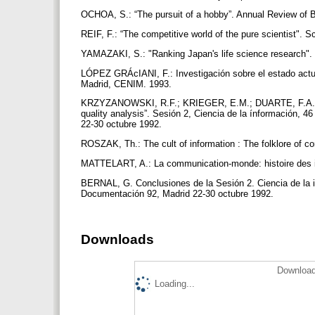
OCHOA, S.: “The pursuit of a hobby”. Annual Review of B
REIF, F.: “The competitive world of the pure scientist".
YAMAZAKI, S.: "Ranking Japan's life science research".
LÓPEZ GRÁcIANI, F.: Investigación sobre el estado actual 
Madrid, CENIM. 1993.
KRZYZANOWSKI, R.F.; KRIEGER, E.M.; DUARTE, F.A.M.: “Ev
quality analysis”. Sesión 2, Ciencia de la ínformación, 
22-30 octubre 1992.
ROSZAK, Th.: The cult of information : The folklore of co
MATTELART, A.: La communication-monde: histoire des id
BERNAL, G. Conclusiones de la Sesión 2. Ciencia de la i
Documentación 92, Madrid 22-30 octubre 1992.
Downloads
Download
Loading...