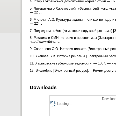
4. Історія української дожовтневої журналістики.— Льв
5. Литература о Харьковской губернии: Библиогр. указ
— 22 с.
6. Мильчин А.Э. Культура издания, или как не надо и 
— 224 с.
7. Под одним небом (из истории наружной рекламы) [Эл
8. Реклама и СМИ: история и перспективы [Электронн
http://www.vitrina.ru.
9. Савельева О.О. История плаката [Электронный ресур
10. Ученова В.В. История рекламы [Электронный ресур
11. Харьковские губернские ведомости. — 1887. — ян
12. Экслибрис [Электронный ресурс]. – Режим доступа:
Downloads
Download
Loading...