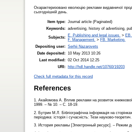
Охарактеризовано еволюцію реклами видавничої проду
сьогоднішній день.
Item type:
Journal article (Paginated)
Keywords:
advertising, history of advertising, pu
E. Publishing and legal issues.
>
EB. 
Subjects:
F. Management.
>
FB. Marketing.
Depositing user:
Serhii Nazarovets
Date deposited:
10 May 2013 10:26
Last modified:
02 Oct 2014 12:25
URI:
http://hdl.handle.net/10760/19203
Check full metadata for this record
References
1. Акайомова А. Вплив реклами на розвиток книжкової с
1999. – № 10. – С. 18-19.
2. Бутрин М.Л. Бібліографічна інформація на сторінках 
періодика: історія і сучасність: Тези науково-теорети
3. История рекламы [Электронный ресурс]. – Режим до