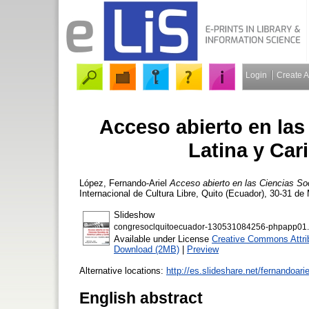
Login
Create 
Acceso abierto en las
Latina y Ca
López, Fernando-Ariel
Acceso abierto en las Ciencias So
Internacional de Cultura Libre, Quito (Ecuador), 30-31 de
Slideshow
congresoclquitoecuador-130531084256-phpapp01.
Available under License
Creative Commons Attri
Download (2MB)
|
Preview
Alternative locations:
http://es.slideshare.net/fernandoari
English abstract