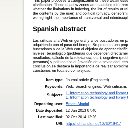
This paper proposes a categorization of these weaknesse
clarification. These shadow zones are classified into thre
whether the limitations in indexing, the list of results or 
the contents by the user) and political (privacy, censorsh
we highlight the importance of transversal and interdiscip
Spanish abstract
Las críticas a la Web en general y a los buscadores en p
adquiriendo con el paso del tiempo. Se presenta una prop
buscadores y de la Web con el objetivo de aportar clarif
niveles: tecnológico (problemas que dependen directamente
resultados, cálculo de la relevancia, etc.), cognitivo (pr
personas) y político-social (invasión de la privacidad, c
conclusión se destaca la importancia de realizar aproxima
cuestiones en toda su complejidad.
Item type:
Journal article (Paginated)
Keywords:
Web, Search engines, Web criticism, 
L. Information technology and library
Subjects:
L. Information technology and library
Depositing user:
Ernest Abadal
Date deposited:
12 Jun 2013 07:40
Last modified:
02 Oct 2014 12:26
URI:
http://hdl.handle.net/10760/19417