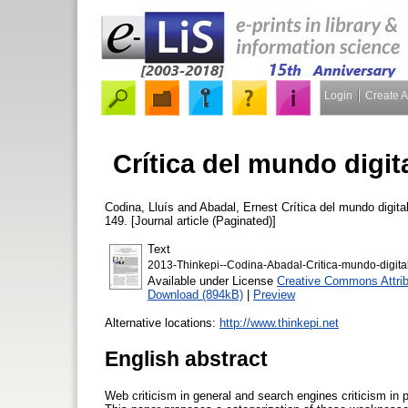
Login
Create 
Crítica del mundo digit
Codina, Lluís
and
Abadal, Ernest
Crítica del mundo digita
149. [Journal article (Paginated)]
Text
2013-Thinkepi--Codina-Abadal-Critica-mundo-digital
Available under License
Creative Commons Attrib
Download (894kB)
|
Preview
Alternative locations:
http://www.thinkepi.net
English abstract
Web criticism in general and search engines criticism in p