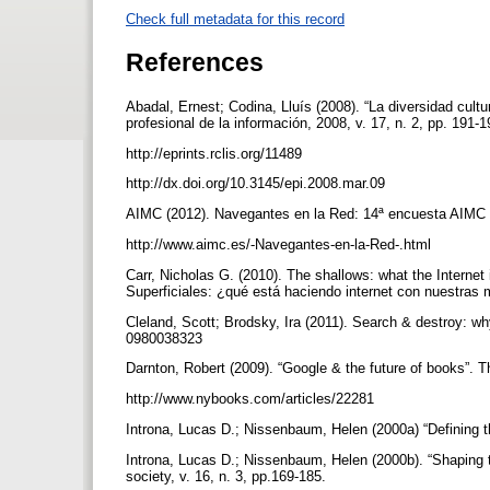
Check full metadata for this record
References
Abadal, Ernest; Codina, Lluís (2008). “La diversidad cul
profesional de la información, 2008, v. 17, n. 2, pp. 191-
http://eprints.rclis.org/11489
http://dx.doi.org/10.3145/epi.2008.mar.09
AIMC (2012). Navegantes en la Red: 14ª encuesta AIMC a
http://www.aimc.es/-Navegantes-en-la-Red-.html
Carr, Nicholas G. (2010). The shallows: what the Internet
Superficiales: ¿qué está haciendo internet con nuestras
Cleland, Scott; Brodsky, Ira (2011). Search & destroy: w
0980038323
Darnton, Robert (2009). “Google & the future of books”. T
http://www.nybooks.com/articles/22281
Introna, Lucas D.; Nissenbaum, Helen (2000a) “Defining th
Introna, Lucas D.; Nissenbaum, Helen (2000b). “Shaping t
society, v. 16, n. 3, pp.169-185.