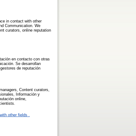
nce in contact with other
 and Communication. We
 curators, online reputation
tación en contacto con otras
icación. Se desarrollan
 gestores de reputación
managers, Content curators,
sionales, Información y
tación online,
ientists.
ith other fields .