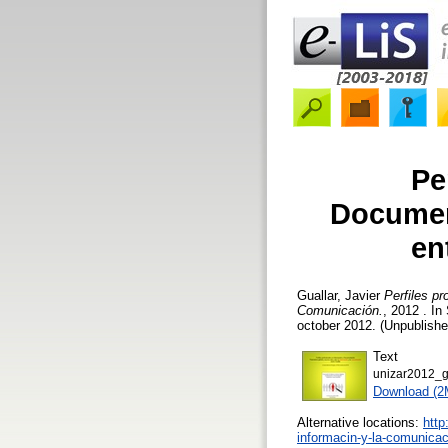
Pe
Documen
en
Guallar, Javier
Perfiles p
Comunicación.
, 2012 . I
october 2012. (Unpublishe
Text
unizar2012_gu
Download (2
Alternative locations:
http
informacin-y-la-comunicac