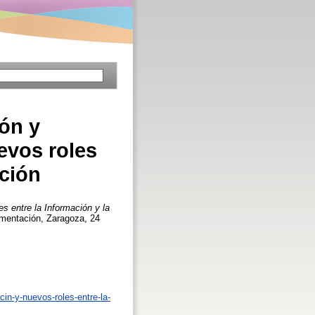
ión y
evos roles
ación
s entre la Información y la
umentación, Zaragoza, 24
cin-y-nuevos-roles-entre-la-