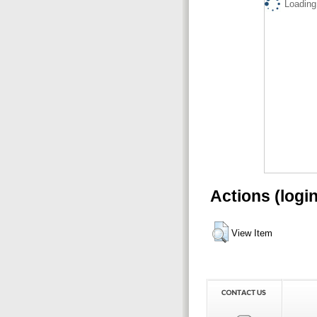
Loading.
Actions (logi
View Item