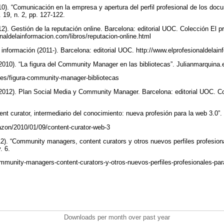
10). “Comunicación en la empresa y apertura del perfil profesional de los docu
. 19, n. 2, pp. 127-122.
12). Gestión de la reputación online. Barcelona: editorial UOC. Colección El pr
onaldelainformacion.com/libros/reputacion-online.html
a información (2011-). Barcelona: editorial UOC. http://www.elprofesionaldelai
2010). “La figura del Community Manager en las bibliotecas”. Julianmarquina
a.es/figura-community-manager-bibliotecas
2012). Plan Social Media y Community Manager. Barcelona: editorial UOC. Col
ent curator, intermediario del conocimiento: nueva profesión para la web 3.0”
razon/2010/01/09/content-curator-web-3
). “Community managers, content curators y otros nuevos perfiles profesiona
. 6.
ommunity-managers-content-curators-y-otros-nuevos-perfiles-profesionales-par
Downloads per month over past year