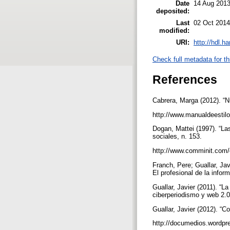
Date
14 Aug 2013
deposited:
Last
02 Oct 2014
modified:
URI:
http://hdl.h
Check full metadata for th
References
Cabrera, Marga (2012). “N
http://www.manualdeestil
Dogan, Mattei (1997). “Las
sociales, n. 153.
http://www.comminit.com
Franch, Pere; Guallar, Ja
El profesional de la infor
Guallar, Javier (2011). “L
ciberperiodismo y web 2.0
Guallar, Javier (2012). “
http://documedios.wordpr