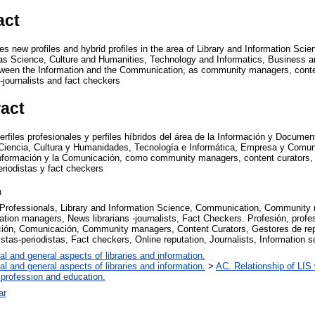
act
es new profiles and hybrid profiles in the area of Library and Information Scie
h as Science, Culture and Humanities, Technology and Informatics, Business
ween the Information and the Communication, as community managers, content
-journalists and fact checkers
ract
rfiles profesionales y perfiles híbridos del área de la Información y Documen
 Ciencia, Cultura y Humanidades, Tecnología e Informática, Empresa y Comun
 Información y la Comunicación, como community managers, content curators,
eriodistas y fact checkers
n
 Professionals, Library and Information Science, Communication, Community 
ation managers, News librarians -journalists, Fact Checkers. Profesión, profe
ón, Comunicación, Community managers, Content Curators, Gestores de repu
tas-periodistas, Fact checkers, Online reputation, Journalists, Information sc
al and general aspects of libraries and information.
al and general aspects of libraries and information.
>
AC. Relationship of LIS w
 profession and education.
ar