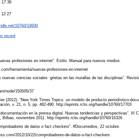
 17:36
 12:27
andle.net/10760/19930
is record
uevas profesiones en internet”. Estilo. Manual para nuevos medios.
o.com/herramienta/nuevas-profesiones-en-internet
 nuevas ciencias sociales: grietas en las murallas de las disciplinas”. Revist
/en/node/150505/37
vier (2012). “New York Times Topics: un modelo de producto periodístico-docum
mación, v. 21, n. 5, pp. 482-490. http://eprints.rclis.org/handle/10760/17703
a documentación en la prensa digital. Nuevas tendencias y perspectivas”. III 
, Bilbao, noviembre 2011. http://eprints.rclis.org/handle/10760/16326
Comprobadores de datos o fact checkers”. #Documedios, 22 octubre.
ess.com/2012/10/22/comprobadores-de-datos-o-fact-checkers