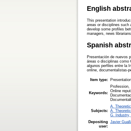
English abstr
This presentation introduc
areas or disciplines suc
develop some profiles bet
managers, news librarians
Spanish abst
Presentación de nuevos pe
áreas o disciplinas como
algunos perfiles entre la
online, documentalistas-p
Item type:
Presentatio
Profession,
Online reput
Keywords:
Documentaci
Documentalis
A. Theoretic
Subjects:
A. Theoretic
G. Industry,
Depositing
Javier Guall
user: