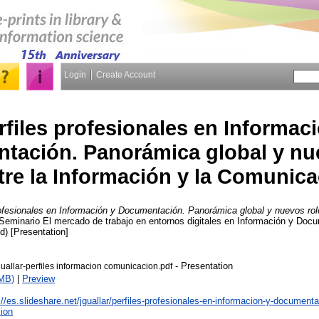
Login
Create Account
rfiles profesionales en Informac
tación. Panorámica global y nu
tre la Información y la Comunic
rofesionales en Información y Documentación. Panorámica global y nuevos role
n Seminario El mercado de trabajo en entornos digitales en Información y Doc
d) [Presentation]
- Presentation
allar-perfiles informacion comunicacion.pdf
MB)
|
Preview
://es.slideshare.net/jguallar/perfiles-profesionales-en-informacion-y-documenta
ion