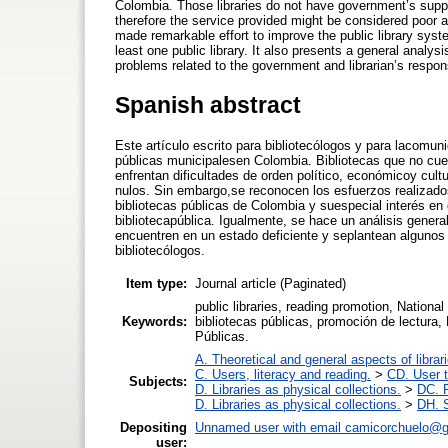
Colombia. Those libraries do not have government’s supp
therefore the service provided might be considered poor 
made remarkable effort to improve the public library sys
least one public library. It also presents a general analy
problems related to the government and librarian’s respons
Spanish abstract
Este artículo escrito para bibliotecólogos y para lacomun
públicas municipalesen Colombia. Bibliotecas que no cuen
enfrentan dificultades de orden político, económicoy cul
nulos. Sin embargo,se reconocen los esfuerzos realizados
bibliotecas públicas de Colombia y suespecial interés e
bibliotecapública. Igualmente, se hace un análisis gener
encuentren en un estado deficiente y seplantean algunos
bibliotecólogos.
Item type:
Journal article (Paginated)
public libraries, reading promotion, Nationa
Keywords:
bibliotecas públicas, promoción de lectura,
Públicas.
A. Theoretical and general aspects of librar
C. Users, literacy and reading.
>
CD. User t
Subjects:
D. Libraries as physical collections.
>
DC. P
D. Libraries as physical collections.
>
DH. S
Depositing
Unnamed user with email
camicorchuelo@g
user: