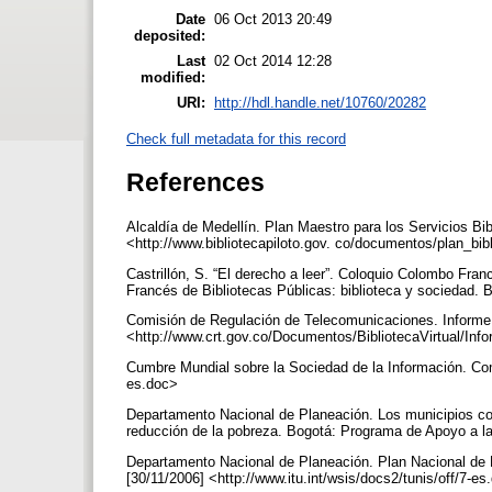
Date
06 Oct 2013 20:49
deposited:
Last
02 Oct 2014 12:28
modified:
URI:
http://hdl.handle.net/10760/20282
Check full metadata for this record
References
Alcaldía de Medellín. Plan Maestro para los Servicios Bib
<http://www.bibliotecapiloto.gov. co/documentos/plan_bib
Castrillón, S. “El derecho a leer”. Coloquio Colombo Fr
Francés de Bibliotecas Públicas: biblioteca y sociedad. 
Comisión de Regulación de Telecomunicaciones. Informe 
<http://www.crt.gov.co/Documentos/BibliotecaVirtual/Inf
Cumbre Mundial sobre la Sociedad de la Información. Com
es.doc>
Departamento Nacional de Planeación. Los municipios colo
reducción de la pobreza. Bogotá: Programa de Apoyo a la 
Departamento Nacional de Planeación. Plan Nacional de D
[30/11/2006] <http://www.itu.int/wsis/docs2/tunis/off/7-e