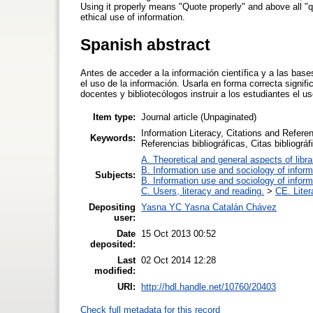
Using it properly means "Quote properly" and above all "quo
ethical use of information.
Spanish abstract
Antes de acceder a la información científica y a las base
el uso de la información. Usarla en forma correcta signifi
docentes y bibliotecólogos instruir a los estudiantes el us
Item type:
Journal article (Unpaginated)
Information Literacy, Citations and Refere
Keywords:
Referencias bibliográficas, Citas bibliográf
A. Theoretical and general aspects of libra
B. Information use and sociology of inform
Subjects:
B. Information use and sociology of inform
C. Users, literacy and reading.
>
CE. Liter
Depositing
Yasna YC Yasna Catalán Chávez
user:
Date
15 Oct 2013 00:52
deposited:
Last
02 Oct 2014 12:28
modified:
URI:
http://hdl.handle.net/10760/20403
Check full metadata for this record