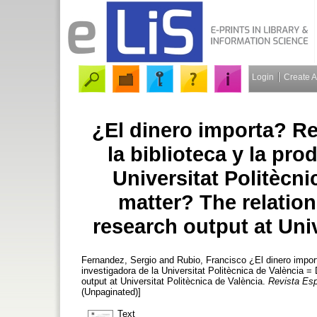
Login
Create 
¿El dinero importa? Re
la biblioteca y la pro
Universitat Politècn
matter? The relatio
research output at Univ
Fernandez, Sergio
and
Rubio, Francisco
¿El dinero import
investigadora de la Universitat Politècnica de València 
output at Universitat Politècnica de València.
Revista Esp
(Unpaginated)]
Text