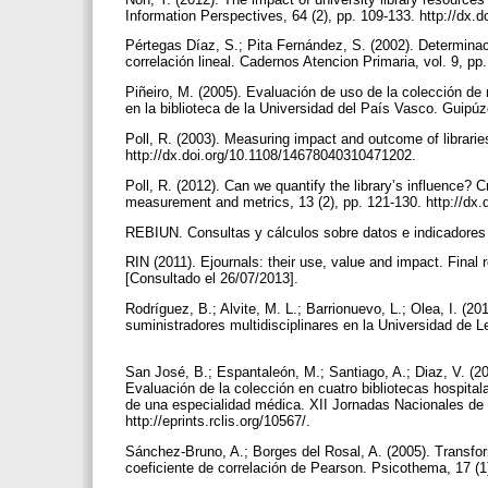
Information Perspectives, 64 (2), pp. 109-133. http://dx
Pértegas Díaz, S.; Pita Fernández, S. (2002). Determinaci
correlación lineal. Cadernos Atencion Primaria, vol. 9, p
Piñeiro, M. (2005). Evaluación de uso de la colección de 
en la biblioteca de la Universidad del País Vasco. Guipúz
Poll, R. (2003). Measuring impact and outcome of librari
http://dx.doi.org/10.1108/14678040310471202.
Poll, R. (2012). Can we quantify the library’s influence
measurement and metrics, 13 (2), pp. 121-130. http://d
REBIUN. Consultas y cálculos sobre datos e indicadores 
RIN (2011). Ejournals: their use, value and impact. Final
[Consultado el 26/07/2013].
Rodríguez, B.; Alvite, M. L.; Barrionuevo, L.; Olea, I. (20
suministradores multidisciplinares en la Universidad d
San José, B.; Espantaleón, M.; Santiago, A.; Diaz, V. (20
Evaluación de la colección en cuatro bibliotecas hospitala
de una especialidad médica. XII Jornadas Nacionales de
http://eprints.rclis.org/10567/.
Sánchez-Bruno, A.; Borges del Rosal, A. (2005). Transfor
coeficiente de correlación de Pearson. Psicothema, 17 (