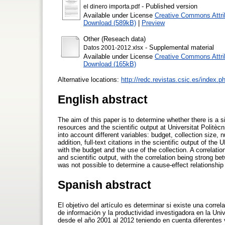
- Published version
el dinero importa.pdf
Available under License
Creative Commons Attri
Download (589kB)
|
Preview
Other (Reseach data)
- Supplemental material
Datos 2001-2012.xlsx
Available under License
Creative Commons Attri
Download (165kB)
Alternative locations:
http://redc.revistas.csic.es/index.p
English abstract
The aim of this paper is to determine whether there is a si
resources and the scientific output at Universitat Politè
into account different variables: budget, collection size, 
addition, full-text citations in the scientific output of t
with the budget and the use of the collection. A correlat
and scientific output, with the correlation being strong bet
was not possible to determine a cause-effect relationship
Spanish abstract
El objetivo del artículo es determinar si existe una correl
de información y la productividad investigadora en la Uni
desde el año 2001 al 2012 teniendo en cuenta diferentes