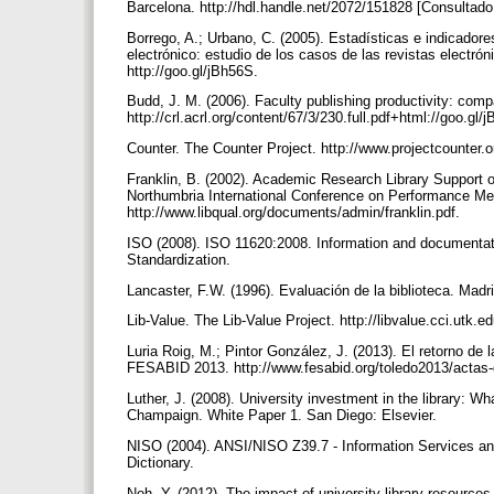
Barcelona. http://hdl.handle.net/2072/151828 [Consultado
Borrego, A.; Urbano, C. (2005). Estadísticas e indicadore
electrónico: estudio de los casos de las revistas electróni
http://goo.gl/jBh56S.
Budd, J. M. (2006). Faculty publishing productivity: comp
http://crl.acrl.org/content/67/3/230.full.pdf+html://goo.gl
Counter. The Counter Project. http://www.projectcounter.o
Franklin, B. (2002). Academic Research Library Support 
Northumbria International Conference on Performance Mea
http://www.libqual.org/documents/admin/franklin.pdf.
ISO (2008). ISO 11620:2008. Information and documentatio
Standardization.
Lancaster, F.W. (1996). Evaluación de la biblioteca. Ma
Lib-Value. The Lib-Value Project. http://libvalue.cci.utk.
Luria Roig, M.; Pintor González, J. (2013). El retorno de
FESABID 2013. http://www.fesabid.org/toledo2013/actas-
Luther, J. (2008). University investment in the library: Wha
Champaign. White Paper 1. San Diego: Elsevier.
NISO (2004). ANSI/NISO Z39.7 - Information Services and 
Dictionary.
Noh, Y. (2012). The impact of university library resourc