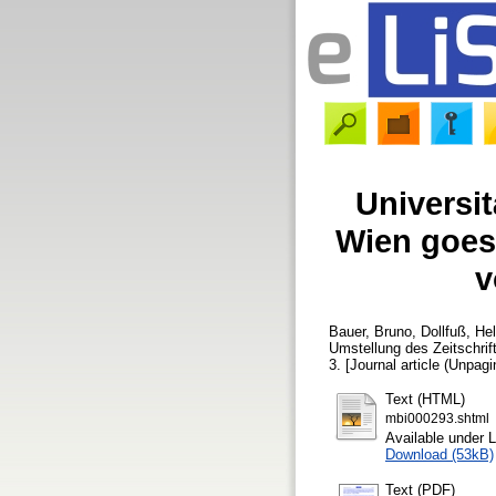
Universit
Wien goes
v
Bauer, Bruno
,
Dollfuß, He
Umstellung des Zeitschri
3. [Journal article (Unpagi
Text (HTML)
mbi000293.shtml
Available under 
Download (53kB)
Text (PDF)