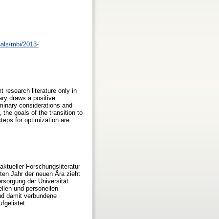
nals/mbi/2013-
 research literature only in
rary draws a positive
liminary considerations and
the goals of the transition to
teps for optimization are
aktueller Forschungsliteratur
ten Jahr der neuen Ära zieht
ersorgung der Universität.
llen und personellen
nd damit verbundene
fgelistet.