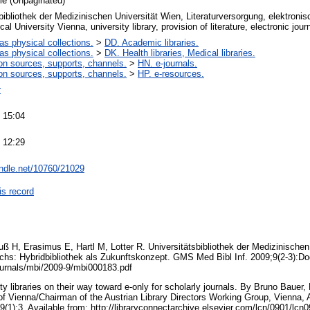
cle (Unpaginated)
bibliothek der Medizinischen Universität Wien, Literaturversorgung, elektronisc
al University Vienna, university library, provision of literature, electronic jour
 as physical collections.
>
DD. Academic libraries.
 as physical collections.
>
DK. Health libraries, Medical libraries.
on sources, supports, channels.
>
HN. e-journals.
on sources, supports, channels.
>
HP. e-resources.
r
 15:04
 12:29
andle.net/10760/21029
is record
uß H, Erasimus E, Hartl M, Lotter R. Universitätsbibliothek der Medizinischen
ichs: Hybridbibliothek als Zukunftskonzept. GMS Med Bibl Inf. 2009;9(2-3):Do
ournals/mbi/2009-9/mbi000183.pdf
ty libraries on their way toward e-only for scholarly journals. By Bruno Bauer,
of Vienna/Chairman of the Austrian Library Directors Working Group, Vienna, A
9(1):3. Available from: http://libraryconnectarchive.elsevier.com/lcn/0901/lc