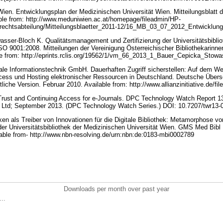
Wien. Entwicklungsplan der Medizinischen Universität Wien. Mitteilungsblatt d
able from: http://www.meduniwien.ac.at/homepage/fileadmin/HP-
/rechtsabteilung/Mitteilungsblaetter_2011-12/16_MB_03_07_2012_Entwicklu
sser-Bloch K. Qualitätsmanagement und Zertifizierung der Universitätsbibli
O 9001:2008. Mitteilungen der Vereinigung Österreichischer Bibliothekarinnen
ble from: http://eprints.rclis.org/19562/1/vm_66_2013_1_Bauer_Cepicka_Stow
ale Informationstechnik GmbH. Dauerhaften Zugriff sicherstellen: Auf dem We
ccess und Hosting elektronischer Ressourcen in Deutschland. Deutsche Überse
liche Version. Februar 2010. Available from: http://www.allianzinitiative.de/f
Trust and Continuing Access for e-Journals. DPC Technology Watch Report 13-
ie Ltd; September 2013. (DPC Technology Watch Series.) DOI: 10.7207/twr13
ken als Treiber von Innovationen für die Digitale Bibliothek: Metamorphose v
der Universitätsbibliothek der Medizinischen Universität Wien. GMS Med Bibl 
able from‑ http://www.nbn-resolving.de/urn:nbn:de:0183-mbi0002789
Downloads per month over past year
..