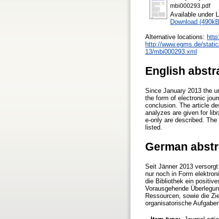
mbi000293.pdf
Available under 
Download (490kB
Alternative locations:
http
http://www.egms.de/static
13/mbi000293.xml
English abstr
Since January 2013 the uni
the form of electronic jour
conclusion. The article des
analyzes are given for lib
e-only are described. The 
listed.
German abstr
Seit Jänner 2013 versorgt 
nur noch in Form elektron
die Bibliothek ein positiv
Vorausgehende Überlegunge
Ressourcen, sowie die Zi
organisatorische Aufgaben