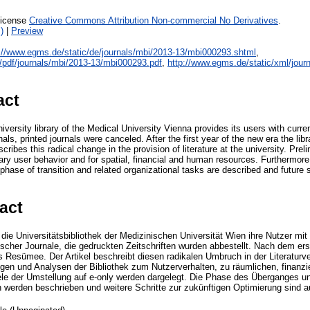
License
Creative Commons Attribution Non-commercial No Derivatives
.
)
|
Preview
://www.egms.de/static/de/journals/mbi/2013-13/mbi000293.shtml
,
/pdf/journals/mbi/2013-13/mbi000293.pdf
,
http://www.egms.de/static/xml/jour
act
versity library of the Medical University Vienna provides its users with current
nals, printed journals were canceled. After the first year of the new era the lib
cribes this radical change in the provision of literature at the university. Pre
rary user behavior and for spatial, financial and human resources. Furthermore, 
phase of transition and related organizational tasks are described and future s
act
die Universitätsbibliothek der Medizinischen Universität Wien ihre Nutzer mit 
ischer Journale, die gedruckten Zeitschriften wurden abbestellt. Nach dem ers
es Resümee. Der Artikel beschreibt diesen radikalen Umbruch in der Literaturv
n und Analysen der Bibliothek zum Nutzerverhalten, zu räumlichen, finanzie
ele der Umstellung auf e-only werden dargelegt. Die Phase des Überganges u
 werden beschrieben und weitere Schritte zur zukünftigen Optimierung sind au