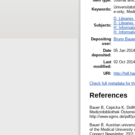
Item type:
Journal arti
Universitäts
Keywords:
e-only; Medic
D. Libraries
D. Libraries
Subjects:
H. Informati
H. Informati
Depositing
Bruno Baue
user:
Date
05 Jan 2014
deposited:
Last
02 Oct 2014
modified:
URI:
http://hdl.h
Check full metadata for th
References
Bauer B, Cepicka K, Dollf
Medizinbibliothek Österre
http://www.egms.de/pdf/j
Bauer B. Austrian universi
of the Medical University 
Connect Newsletter. 2011;