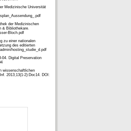
er Medizinische Universität
ngsplan_Aussendung_.pdf
othek der Medizinischen
 & Bibliothekare.
asser-Bloch.pdf
g zu einer nationalen
tzung des editierten
ileadmin/hosting_studie_d.pdf
04. Digital Preservation
-04
on wissenschaftlichen
Inf. 2013;13(1-2):Doc14. DOI: