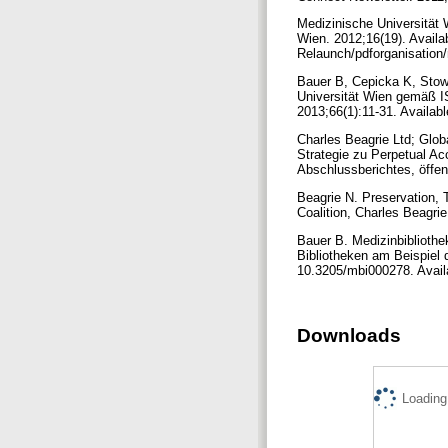
Medizinische Universität 
Wien. 2012;16(19). Avail
Relaunch/pdforganisation
Bauer B, Cepicka K, Stowa
Universität Wien gemäß IS
2013;66(1):11-31. Availa
Charles Beagrie Ltd; Glob
Strategie zu Perpetual A
Abschlussberichtes, öffent
Beagrie N. Preservation, 
Coalition, Charles Beagr
Bauer B. Medizinbibliothe
Bibliotheken am Beispiel 
10.3205/mbi000278. Avail
Downloads
Loading.