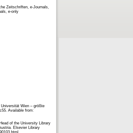
he Zeitschriften, e-Journals,
nals, e-only
 Universität Wien – größte
c55. Available from:
 Head of the University Library
ustria. Elsevier Library
n090103.html