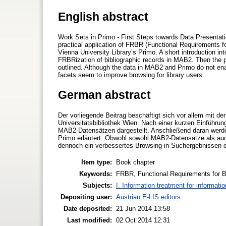
English abstract
Work Sets in Primo - First Steps towards Data Presentation
practical application of FRBR (Functional Requirements fo
Vienna University Library’s Primo. A short introduction i
FRBRization of bibliographic records in MAB2. Then the p
outlined. Although the data in MAB2 and Primo do not ena
facets seem to improve browsing for library users.
German abstract
Der vorliegende Beitrag beschäftigt sich vor allem mit 
Universitätsbibliothek Wien. Nach einer kurzen Einführ
MAB2-Datensätzen dargestellt. Anschließend daran werde
Primo erläutert. Obwohl sowohl MAB2-Datensätze als au
dennoch ein verbessertes Browsing in Suchergebnissen e
Item type:
Book chapter
Keywords:
FRBR, Functional Requirements for Bi
Subjects:
I. Information treatment for informati
Depositing user:
Austrian E-LIS editors
Date deposited:
21 Jun 2014 13:58
Last modified:
02 Oct 2014 12:31