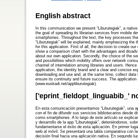
English abstract
In this communication we present “Liburutegiak”, a native 
the goal of spreading its librarian services from mobile d
smartphones. Throughout the text, the key processes tha
“Liburutegiak” will be explained, mainly emphasizing the th
for this application. First of all, the decision to create o
show a comparison chart with the advantages and disadvan
about our own application. Secondly, the choice of the s
and possibilities which mobility offers over network consul
channel of interrelation among libraries and users. Henc
application, the identity brand and a clear and concise ex
downloading and use and, at the same time, collect data w
ensure its continuity and future success. The applicatio
(www.euskadi.net/appliburutegiak).
['eprint_fieldopt_linguabib_' n
En esta comunicación presentamos “Liburutegiak”, una ap
con el fin de difundir sus servicios bibliotecarios desde
como smartphones. A lo largo de este artículo se explica
y desarrollo de la app “Liburutegiak”, deteniéndonos, sob
fundamentarse el éxito de esta aplicación. En primer lugar
web al móvil. Se presentará una tabla comparativa con l
decisión final hacia una aplicación nativa. En segundo lug