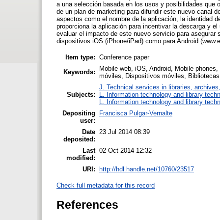
a una selección basada en los usos y posibilidades que ofr
de un plan de marketing para difundir este nuevo canal de 
aspectos como el nombre de la aplicación, la identidad de
proporciona la aplicación para incentivar la descarga y 
evaluar el impacto de este nuevo servicio para asegurar 
dispositivos iOS (iPhone/iPad) como para Android (www.e
Item type:
Conference paper
Mobile web, iOS, Android, Mobile phones, 
Keywords:
móviles, Dispositivos móviles, Bibliotecas
J. Technical services in libraries, archiv
Subjects:
L. Information technology and library tech
L. Information technology and library tech
Depositing
Francisca Pulgar-Vernalte
user:
Date
23 Jul 2014 08:39
deposited:
Last
02 Oct 2014 12:32
modified:
URI:
http://hdl.handle.net/10760/23517
Check full metadata for this record
References