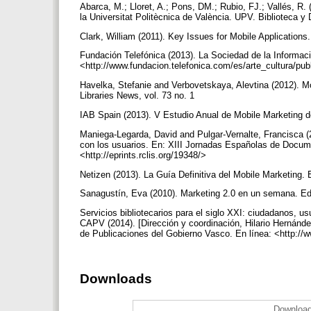
Abarca, M.; Lloret, A.; Pons, DM.; Rubio, FJ.; Vallés, R. 
la Universitat Politècnica de València. UPV. Biblioteca 
Clark, William (2011). Key Issues for Mobile Applications.
Fundación Telefónica (2013). La Sociedad de la Informació
<http://www.fundacion.telefonica.com/es/arte_cultura/pu
Havelka, Stefanie and Verbovetskaya, Alevtina (2012). Mob
Libraries News, vol. 73 no. 1
IAB Spain (2013). V Estudio Anual de Mobile Marketing d
Maniega-Legarda, David and Pulgar-Vernalte, Francisca (2
con los usuarios. En: XIII Jornadas Españolas de Docum
<http://eprints.rclis.org/19348/>
Netizen (2013). La Guía Definitiva del Mobile Marketing. 
Sanagustín, Eva (2010). Marketing 2.0 en un semana. E
Servicios bibliotecarios para el siglo XXI: ciudadanos, us
CAPV (2014). [Dirección y coordinación, Hilario Hernánd
de Publicaciones del Gobierno Vasco. En línea: <http://
Downloads
Download