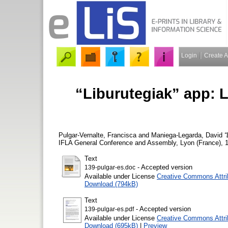
Login
Create 
“Liburutegiak” app: L
Pulgar-Vernalte, Francisca
and
Maniega-Legarda, David
“
IFLA General Conference and Assembly, Lyon (France), 1
Text
- Accepted version
139-pulgar-es.doc
Available under License
Creative Commons Attri
Download (794kB)
Text
- Accepted version
139-pulgar-es.pdf
Available under License
Creative Commons Attri
Download (695kB)
|
Preview