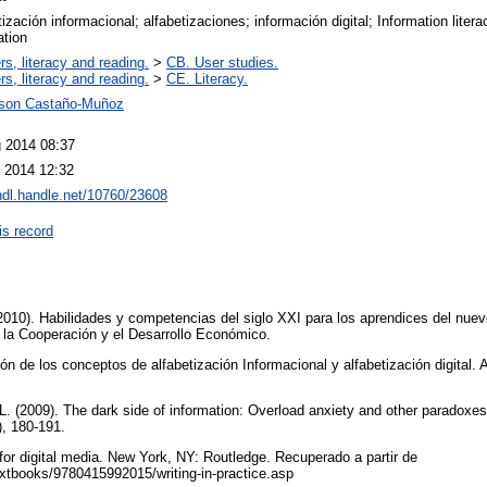
ización informacional; alfabetizaciones; información digital; Information literacy
ation
rs, literacy and reading.
>
CB. User studies.
rs, literacy and reading.
>
CE. Literacy.
lson Castaño-Muñoz
 2014 08:37
 2014 12:32
/hdl.handle.net/10760/23608
is record
2010). Habilidades y competencias del siglo XXI para los aprendices del nuev
la Cooperación y el Desarrollo Económico.
ón de los conceptos de alfabetización Informacional y alfabetización digital.
. (2009). The dark side of information: Overload anxiety and other paradoxes
), 180-191.
g for digital media. New York, NY: Routledge. Recuperado a partir de
extbooks/9780415992015/writing-in-practice.asp