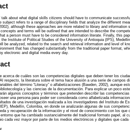
act
f talk about what digital skills citizens should have to communicate successfull
he subject refers to a range of disciplinary fields that analyze the different me
2002), although these approaches are more related to library and information 
 concepts and terms will be outlined that are intended to describe the compete
t a person must have to be considered information literate. Finally, this pape
 the Institute of Political Studies of the University of Antioquia (IPS), Medel
s will be analyzed, related to the search and retrieval information and level of 
ironment that has changed substantially from the traditional paper format, whi
y electronic and digital media every day.
ract
te acerca de cuáles son las competencias digitales que deben tener los ciu
Al respecto, la literatura sobre el tema hace alusión a una serie de campos di
ariables del término “Literacy” o alfabetizaciones (Bawden, 2002), aunque es
ibliotecología y las ciencias de la documentación. Para explicar un poco e
arán algunos conceptos y términos que pretenden describir las competencias
oseer una persona para poder ser considerada como alfabetizada informacion
ultados de una investigación realizada a los investigadores del Instituto de Es
(IEP), Medellín, Colombia, en donde se analizarán algunas de sus competenci
eda y recuperación de la información y el nivel de conocimiento con los que 
entorno que ha cambiado sustancialmente del tradicional formato papel, al 
io cada vez mayor por parte de los medios electrónicos y digitales que cada
nt