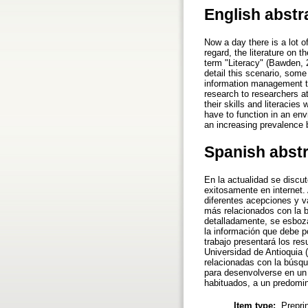
English abstr
Now a day there is a lot o
regard, the literature on t
term "Literacy" (Bawden, 
detail this scenario, some
information management tha
research to researchers at
their skills and literacie
have to function in an env
an increasing prevalence b
Spanish abst
En la actualidad se discu
exitosamente en internet. 
diferentes acepciones y v
más relacionados con la b
detalladamente, se esboz
la información que debe p
trabajo presentará los res
Universidad de Antioquia 
relacionadas con la búsqu
para desenvolverse en un 
habituados, a un predomin
Item type:
Prepri