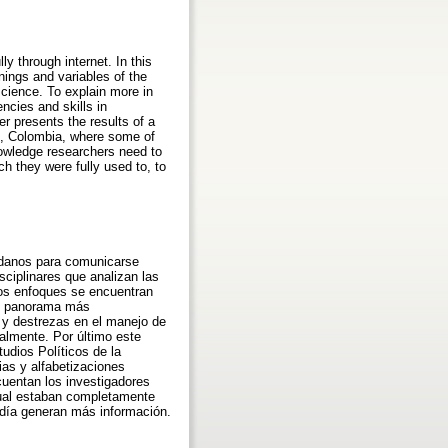
y through internet. In this
anings and variables of the
science. To explain more in
ncies and skills in
r presents the results of a
lin, Colombia, where some of
knowledge researchers need to
ch they were fully used to, to
dadanos para comunicarse
sciplinares que analizan las
tos enfoques se encuentran
ste panorama más
 y destrezas en el manejo de
almente. Por último este
tudios Políticos de la
as y alfabetizaciones
cuentan los investigadores
cual estaban completamente
 día generan más información.