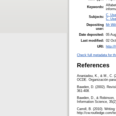
Alfabet
Keywords:
inform
C. Use
Subjects:
C. Use
Depositing
Mr Wi
user:
Date deposited:
05 Aug
Last modified:
02 Oct
URI:
http:/
Check full metadata for th
References
Ananiadou, K., & M., C. (
OCDE. Organización para 
Bawden, D. (2002). Revisi
361-408.
Bawden, D., & Robinson, L
Information Science, 35(2
Carroll, B. (2010). Writin
http://cw.routledge.com/t