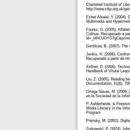
Chartered Institute of Libr
http://www.cilip.org.uk/ge
Eshet-Alkalai, Y. (2004). 
Multimedia and Hypermed
Fourez, G. (2005). Alfabet
Colihue. Recuperado a par
id=_t4hCUOYG7gC&print
Gentikow, B. (2007). The r
Jenkis, H. (2006). Confro
Recuperado a partir de ht
Kellner, D. (2006). Techno
Handbook of Virutal Learn
Liu, Z. (2005). Reading be
Documentation, 61(6), 7
Ortega Navas, M. (2009, j
en la Sociedad de la Info
P. Aufderheide, & Firesto
Media Literacy in the Inf
Program.
Prensky, M. (2001). Digita
Zurkowski, P. (1974). Inf