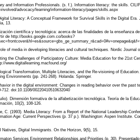
ary and Information Professionals. (s. f.). Information literacy: the skills. CIL
t-involved/advocacy/learning/information-literacy/pages/skills.aspx
Digital Literacy: A Conceptual Framework for Survival Skills in the Digital Era.
ia, 13.
ización científica y tecnológica: acerca de las finalidades de la enseñanza d
tir de http://books.google.com.co/books?
sec=frontcover&hl=es&source=gbs_ge_summary_r&cad=0#v=onepage&q&f=
ole of media in developing literacies and cultural techniques. Nordic Journal of
nting the Challenges of Participatory Culture: Media Education for the 21st C
tp://www.digitallearning.macfound.org/
logical Transformation, Multiple Literacies, and the Re-visioning of Education
ing Environments (pp. 241-268). Holanda: Springer.
havior in the digital environment: Changes in reading behavior over the past t
00-712. doi:10.1108/00220410510632040
ulio). Dimensión formativa de la alfabetización tecnológica. Teoría de la Edu
rmación, 10(2), 108-126.
ne, C. (1993). Media Literacy: From a Report of the National Leadership Conf
ormation Age: Current Perspectives (p. 37 p.). Washington: Aspen Institute. 
l Natives, Digital Immigrants. On the Horizon, 9(5), 15.
ormaton Services Environment Relationships and Priorities (p. 30). Presenta