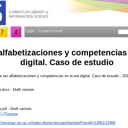
Login
Create Account
alfabetizaciones y competencias 
digital. Caso de estudio
e las alfabetizaciones y competencias en la era digital. Caso de estudio.
, 201
- Draft version
a.docx
- Draft version
a.pdf
)
|
Preview
://revistas.ucr.ac.cr/index.php/eciencias/rt/printerFriendly/12861/12466