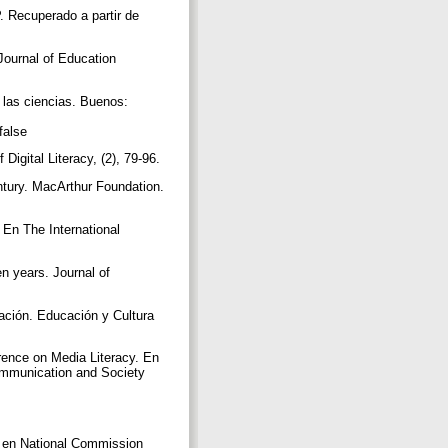
IP. Recuperado a partir de
 Journal of Education
e las ciencias. Buenos:
false
 Digital Literacy, (2), 79-96.
entury. MacArthur Foundation.
. En The International
en years. Journal of
cación. Educación y Cultura
erence on Media Literacy. En
Communication and Society
do en National Commission