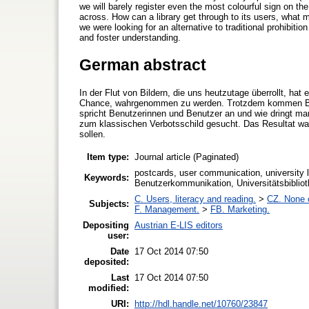
we will barely register even the most colourful sign on the 
across. How can a library get through to its users, what
we were looking for an alternative to traditional prohibit
and foster understanding.
German abstract
In der Flut von Bildern, die uns heutzutage überrollt, hat
Chance, wahrgenommen zu werden. Trotzdem kommen Bib
spricht Benutzerinnen und Benutzer an und wie dringt man
zum klassischen Verbotsschild gesucht. Das Resultat wa
sollen.
Item type:
Journal article (Paginated)
postcards, user communication, university li
Keywords:
Benutzerkommunikation, Universitätsbiblio
C. Users, literacy and reading.
>
CZ. None o
Subjects:
F. Management.
>
FB. Marketing.
Depositing
Austrian E-LIS editors
user:
Date
17 Oct 2014 07:50
deposited:
Last
17 Oct 2014 07:50
modified:
URI:
http://hdl.handle.net/10760/23847