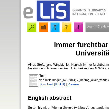
Login
Create 
Immer furchtbar 
Universit
Alker, Stefan
and
Windbichler, Hannah
Immer furchtbar ne
Vereinigung Österreichischer Bibliothekarinnen & Biblioth
Text
vöb-mitteilungen_67 (2014) 2_beitrag_alker_windbic
Download (885kB)
|
Preview
English abstract
So terribly nice - Vienna University Library's postcards (tr