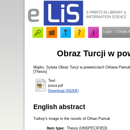
Login
Create 
Obraz Turcji w p
Mądro, Sylwia
Obraz Turcji w powieściach Orhana Pamu
[Thesis]
Text
praca.pdf
Download (582kB)
English abstract
Turkey's image in the novels of Orhan Pamuk
Item type:
Thesis (UNSPECIFIED)