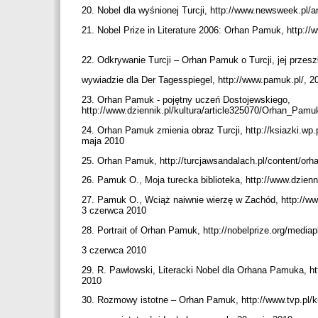
20. Nobel dla wyśnionej Turcji, http://www.newsweek.pl/a
21. Nobel Prize in Literature 2006: Orhan Pamuk, http
22. Odkrywanie Turcji – Orhan Pamuk o Turcji, jej przesz
wywiadzie dla Der Tagesspiegel, http://www.pamuk.pl/, 
23. Orhan Pamuk - pojętny uczeń Dostojewskiego,
http://www.dziennik.pl/kultura/article325070/Orhan_Pa
24. Orhan Pamuk zmienia obraz Turcji, http://ksiazki.wp
maja 2010
25. Orhan Pamuk, http://turcjawsandalach.pl/content/or
26. Pamuk O., Moja turecka biblioteka, http://www.dzienn
27. Pamuk O., Wciąż naiwnie wierzę w Zachód, http://ww
3 czerwca 2010
28. Portrait of Orhan Pamuk, http://nobelprize.org/media
3 czerwca 2010
29. R. Pawłowski, Literacki Nobel dla Orhana Pamuka, h
2010
30. Rozmowy istotne – Orhan Pamuk, http://www.tvp.pl/k