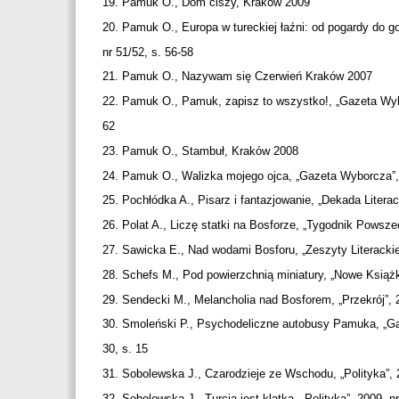
19. Pamuk O., Dom ciszy, Kraków 2009
20. Pamuk O., Europa w tureckiej łaźni: od pogardy do g
nr 51/52, s. 56-58
21. Pamuk O., Nazywam się Czerwień Kraków 2007
22. Pamuk O., Pamuk, zapisz to wszystko!, „Gazeta Wyb
62
23. Pamuk O., Stambuł, Kraków 2008
24. Pamuk O., Walizka mojego ojca, „Gazeta Wyborcza”, 
25. Pochłódka A., Pisarz i fantazjowanie, „Dekada Literac
26. Polat A., Liczę statki na Bosforze, „Tygodnik Powsze
27. Sawicka E., Nad wodami Bosforu, „Zeszyty Literackie
28. Schefs M., Pod powierzchnią miniatury, „Nowe Książki
29. Sendecki M., Melancholia nad Bosforem, „Przekrój”, 
30. Smoleński P., Psychodeliczne autobusy Pamuka, „G
30, s. 15
31. Sobolewska J., Czarodzieje ze Wschodu, „Polityka”, 
32. Sobolewska J., Turcja jest klatką, „Polityka”, 2009, n