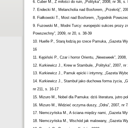
6. Cuber M., Z miłości do ruin, „Polityka”, 2008, nr 36, s.
7. Endecki M., Melancholia nad Bosforem, „Przekrój”, 200
8. Fiałkowski T., Most nad Bosforem, „Tygodnik Powszech
9. Fuzowski M., Modni Turcy: europejski sukces prozy z
Powszechny”, 2009, nr 20, s. 38-39
10. Huelle P., Starą łodzią po rzece Pamuka, „Gazeta Wy
16
11. Kępiński P., Czar i horror Orientu, „Newsweek”, 2008,
12. Kurkiewicz J., Krew w Stambule, „Polityka”, 2007, nr
13. Kurkiewicz J., Pamuk epicki i intymny, „Gazeta Wybo
14. Kurkiewicz J., Stambuł jako duchowa forma życia, 
nr 211, s. 16-17
15. Mizuro M., Nobel dla Pamuka: dziś literatura, jutro po
16. Mizuro M., Widzieć oczyma duszy, „Odra”, 2007, nr 7
17. Niemczyńska M., A ściana między nami, „Gazeta Wyb
18. Niemczyńska M., Wschód jak malowany, „Gazeta Wyb