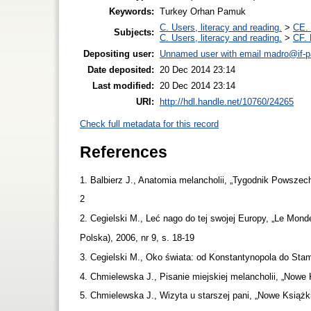
Keywords:
Turkey Orhan Pamuk
C. Users, literacy and reading.
>
CE. 
Subjects:
C. Users, literacy and reading.
>
CF. 
Depositing user:
Unnamed user with email
madro@if-p
Date deposited:
20 Dec 2014 23:14
Last modified:
20 Dec 2014 23:14
URI:
http://hdl.handle.net/10760/24265
Check full metadata for this record
References
1. Balbierz J., Anatomia melancholii, „Tygodnik Powszech
2
2. Cegielski M., Leć nago do tej swojej Europy, „Le Mon
Polska), 2006, nr 9, s. 18-19
3. Cegielski M., Oko świata: od Konstantynopola do St
4. Chmielewska J., Pisanie miejskiej melancholii, „Nowe K
5. Chmielewska J., Wizyta u starszej pani, „Nowe Książki