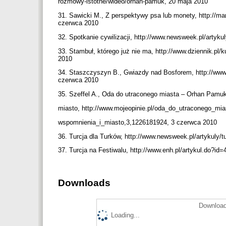
rozmowy-istotne/wideo/orhan-pamuk, 20 maja 2010
31. Sawicki M., Z perspektywy psa lub monety, http://m
czerwca 2010
32. Spotkanie cywilizacji, http://www.newsweek.pl/artyk
33. Stambuł, którego już nie ma, http://www.dziennik.pl/
2010
34. Staszczyszyn B., Gwiazdy nad Bosforem, http://www.
czerwca 2010
35. Szeffel A., Oda do utraconego miasta – Orhan Pamu
miasto, http://www.mojeopinie.pl/oda_do_utraconego_m
wspomnienia_i_miasto,3,1226181924, 3 czerwca 2010
36. Turcja dla Turków, http://www.newsweek.pl/artykuly/
37. Turcja na Festiwalu, http://www.enh.pl/artykul.do?i
Downloads
Download
Loading...