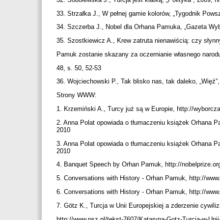
33. Strzałka J., W pełnej gamie kolorów, „Tygodnik Powsz
34. Szczerba J., Nobel dla Orhana Pamuka, „Gazeta Wybo
35. Szostkiewicz A., Krew zatruta nienawiścią: czy słynn
Pamuk zostanie skazany za oczernianie własnego narodu?
48, s. 50, 52-53
36. Wojciechowski P., Tak blisko nas, tak daleko, „Więź”,
Strony WWW:
1. Krzemiński A., Turcy już są w Europie, http://wybor
2. Anna Polat opowiada o tłumaczeniu książek Orhana
2010
3. Anna Polat opowiada o tłumaczeniu książek Orhana
2010
4. Banquet Speech by Orhan Pamuk, http://nobelprize.o
5. Conversations with History - Orhan Pamuk, http://
6. Conversations with History - Orhan Pamuk, http://
7. Götz K., Turcja w Unii Europejskiej a zderzenie cywiliz
http://www.psz.pl/tekst-7607/Kataryna-Gotz-Turcja-w-Unii