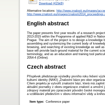
Download (415kB)
Alternative locations:
http://www.znalosti.eu/images/acc
http://www.znalosti.eu/images/znalosti2014_proceedings.
English abstract
The paper presents first year results of a research proje
2013-2015 within the Programme of applied R&D in National
Prague. The aim of the project is to design a knowledge bas
assembling and systemizing the current body of knowledge
browsing, and searching of existing knowledge as well as
base will provide back-ground material for the current sci
terminology, and as an education and training tool particul
2054-4 (Online).
Czech abstract
Příspěvek představuje výsledky prvního roku řešení vý
kulturní identity (NAKI) „Znalostní báze pro obor organi
Cílem projektu je vytvořit znalostní bázi, která má zapln
aktuální poznatky z oboru organizace znalostí a umožní 
zdrojový materiál pro zpracování původní české monografi
a vzdělávání především v oboru informační vědy a knihov
Item type:
Conference paper