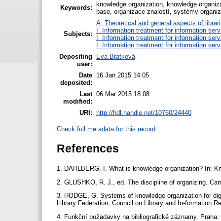
knowledge organization, knowledge organiza
Keywords:
base, organizace znalostí, systémy organiz
A. Theoretical and general aspects of librar
I. Information treatment for information ser
Subjects:
I. Information treatment for information ser
I. Information treatment for information ser
Depositing
Eva Bratková
user:
Date
16 Jan 2015 14:05
deposited:
Last
06 Mar 2015 18:08
modified:
URI:
http://hdl.handle.net/10760/24440
Check full metadata for this record
References
1. DAHLBERG, I. What is knowledge organization? In: Kn
2. GLUSHKO, R. J., ed. The discipline of organizing. C
3. HODGE, G. Systems of knowledge organization for digital
Library Federation, Council on Library and In-formation
4. Funkční požadavky na bibliografické záznamy. Praha: