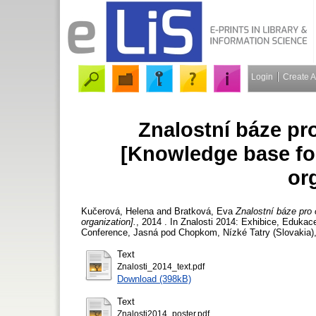
Login
Create 
Znalostní báze pr
[Knowledge base fo
or
Kučerová, Helena
and
Bratková, Eva
Znalostní báze pro 
organization].
, 2014 . In Znalosti 2014: Exhibice, Edukac
Conference, Jasná pod Chopkom, Nízké Tatry (Slovakia),
Text
Znalosti_2014_text.pdf
Download (398kB)
Text
Znalosti2014_poster.pdf